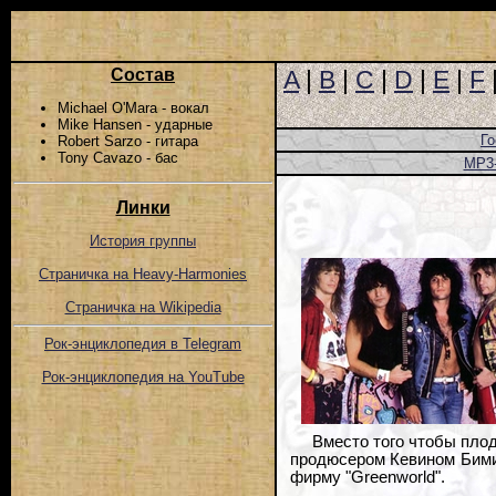
Состав
A
|
B
|
C
|
D
|
E
|
F
Michael O'Mara - вокал
Mike Hansen - ударные
Го
Robert Sarzo - гитара
Tony Cavazo - бас
MP3
Линки
История группы
Страничка на Heavy-Harmonies
Страничка на Wikipedia
Рок-энциклопедия в Telegram
Рок-энциклопедия на YouTube
Вместо того чтобы пло
продюсером Кевином Бимиш
фирму "Greenworld".