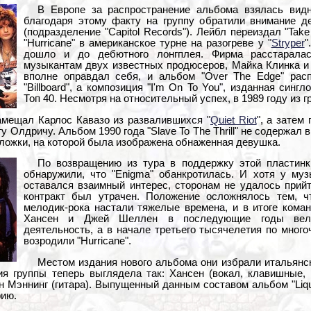
В Европе за распространение альбома взялась видна
благодаря этому факту на группу обратили внимание де
(подразделение "Capitol Records"). Лейбл переиздал "Tak
"Hurricane" в американское турне на разогреве у "
Stryper
"
дошло и до дебютного лонгплея. Фирма расстарал
музыкантам двух известных продюсеров, Майка Клинка и
вполне оправдал себя, и альбом "Over The Edge" рас
"Billboard", а композиция "I'm On To You", изданная синг
Топ 40. Несмотря на относительный успех, в 1989 году из 
амещал Карлос Кавазо из развалившихся "
Quiet Riot
", а затем
гу Олдричу. Альбом 1990 года "Slave To The Thrill" не содержал 
ложки, на которой была изображена обнаженная девушка.
По возвращению из тура в поддержку этой пластинки
обнаружили, что "Enigma" обанкротилась. И хотя у музы
оставался взаимный интерес, сторонам не удалось прий
контракт был утрачен. Положение осложнялось тем, ч
мелодик-рока настали тяжелые времена, и в итоге кома
Хансен и Джей Шеллен в последующие годы вели
деятельность, а в начале третьего тысячелетия по мно
возродили "Hurricane".
Местом издания нового альбома они избрали итальянски
я группы теперь выглядела так: Хансен (вокал, клавишные, 
н Мэннинг (гитара). Выпущенный данным составом альбом "Liqu
рию.