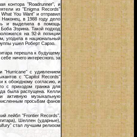
я контора "Roadrunner", и
ятели из "Enigma Records"
e What You Want" и отправил
. Наконец, в 1988 году дело
ась и выделила в помощь
 Боба Эзрина. Такой подход
положился на 92-й позиции
лом, угодила в национальный
группы ушел Роберт Сарзо.
 гитара перешла к будущему
в себе ничего интересного, за
 "Hurricane" с удивлением
кантов с "Capitol Records"
ти к обоюдному согласию, и
то с приходом гранжа для
нда была распущена. Келли
 активную музыкальную
гочисленным просьбам фанов
й лейбл "Frontier Records".
гитара), Шеллен (ударные),
ifury" стал лучшим релизом