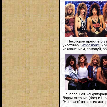
Некоторое время его з
участнику "
Whitesnake
" Ду
исключением, пожалуй, об
Обновленная конфигураци
Ларри Антонио (бас) и Шо
"Hurricane" за всю их исто