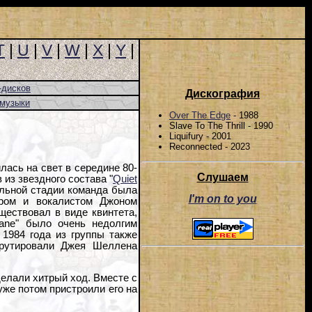
T
|
U
|
V
|
W
|
X
|
Y
|
-дисков
Дискография
-музыки
Over The Edge
- 1988
Slave To The Thrill - 1990
Liquifury - 2001
Reconnected - 2023
лась на свет в середине 80-
Слушаем
из звездного состава "
Quiet
чальной стадии команда была
I'm on to you
ером и вокалистом Джоном
уществовал в виде квинтета,
cane" было очень недолгим
у 1984 года из группы также
рутировали Джея Шеллена
елали хитрый ход. Вместе с
же потом пристроили его на