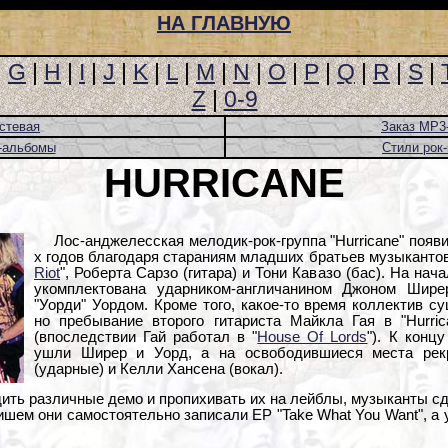
НА ГЛАВНУЮ
|
G
|
H
|
I
|
J
|
K
|
L
|
M
|
N
|
O
|
P
|
Q
|
R
|
S
|
Z
|
0-9
стевая
Заказ MP3
-альбомы
Стили рок
HURRICANE
Лос-анджелесская мелодик-рок-группа "Hurricane" появи
х годов благодаря стараниям младших братьев музыкантов 
Riot
", Роберта Сарзо (гитара) и Тони Кавазо (бас). На на
укомплектована ударником-англичанином Джоном Шир
"Уорди" Уордом. Кроме того, какое-то время коллектив с
но пребывание второго гитариста Майкла Гая в "Hurri
(впоследствии Гай работал в "
House Of Lords
"). К конц
ушли Ширер и Уорд, а на освободившиеся места рек
(ударные) и Келли Хансена (вокал).
дить различные демо и пропихивать их на лейблы, музыканты сд
ем они самостоятельно записали EP "Take What You Want", а у