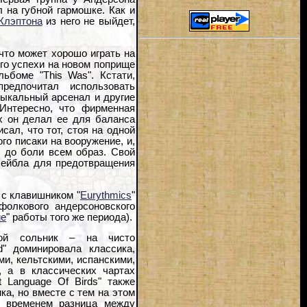
л на губной гармошке. Как и
Клэптона
из него не выйдет,
что может хорошо играть на
его успехи на новом поприще
льбоме "This Was". Кстати,
редпочитал использовать
зыкальный арсенал и другие
 Интересно, что фирменная
ах он делал ее для баланса
сал, что тот, стоя на одной
го писаки на вооружение, и,
й до боли всем образ. Свой
лейбла для предотвращения
 с клавишником "
Eurythmics
"
фолкового андерсоновского
ие
" работы того же периода).
ой сольник – на чисто
d" доминировала классика,
и, кельтскими, испанскими,
, а в классических чартах
t Language Of Birds" также
ка, но вместе с тем на этом
о временем разница между