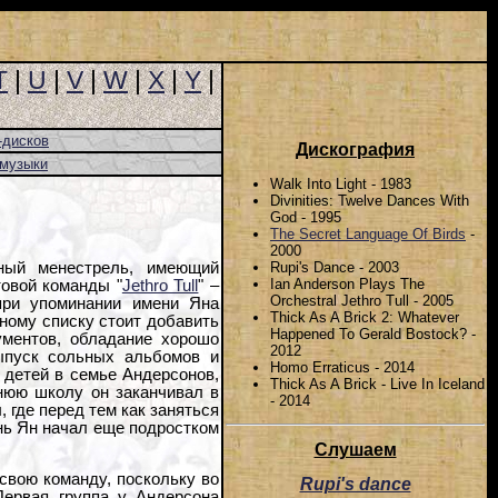
T
|
U
|
V
|
W
|
X
|
Y
|
-дисков
Дискография
-музыки
Walk Into Light - 1983
Divinities: Twelve Dances With
God - 1995
The Secret Language Of Birds
-
2000
Rupi's Dance - 2003
ный менестрель, имеющий
Ian Anderson Plays The
товой команды "
Jethro Tull
" –
Orchestral Jethro Tull - 2005
при упоминании имени Яна
Thick As A Brick 2: Whatever
нному списку стоит добавить
Happened To Gerald Bostock? -
ументов, обладание хорошо
2012
ыпуск сольных альбомов и
Homo Erraticus - 2014
 детей в семье Андерсонов,
Thick As A Brick - Live In Iceland
нюю школу он заканчивал в
- 2014
, где перед тем как заняться
нь Ян начал еще подростком
Слушаем
свою команду, поскольку во
Rupi's dance
Первая группа у Андерсона