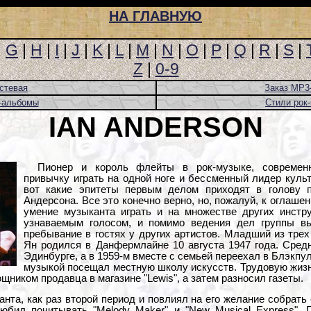
НА ГЛАВНУЮ
|
G
|
H
|
I
|
J
|
K
|
L
|
M
|
N
|
O
|
P
|
Q
|
R
|
S
|
Z
|
0-9
стевая
Заказ MP3
-альбомы
Стили рок
IAN ANDERSON
Пионер и король флейты в рок-музыке, современ
привычку играть на одной ноге и бессменный лидер куль
вот какие эпитеты первым делом приходят в голову 
Андерсона. Все это конечно верно, но, пожалуй, к оглаше
умение музыканта играть и на множестве других инстр
узнаваемым голосом, и помимо ведения дел группы в
пребывание в гостях у других артистов. Младший из трех
Ян родился в Данфермлайне 10 августа 1947 года. Сред
Эдинбурге, а в 1959-м вместе с семьей переехал в Блэкпул
музыкой посещал местную школу искусств. Трудовую жиз
щником продавца в магазине "Lewis", а затем разносил газеты.
нта, как раз второй период и повлиял на его желание собрать 
юбил почитывать "Melody Maker" и "New Musical Express". 