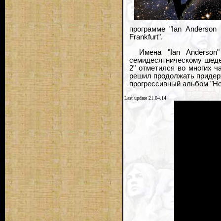
программе "Ian Anderson 
Frankfurt".
Имена "Ian Anderson
семидесятническому шедевр
2" отметился во многих ч
решил продолжать придерж
прогрессивный альбом "Hom
Last update 21.04.14