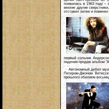
появилась в 1963 году – 
многие другие сверстники,
отставил затею и поменял
первый сольник Андерсон
падения продаж альбом "A
Автономный дебют музы
Питером-Джоном Ветессе 
прошлого обилием восьмиде