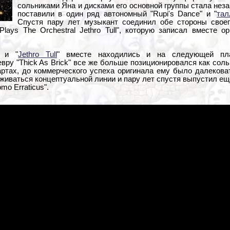
сольниками Яна и дисками его основной группы стала незам
поставили в один ряд автономный "Rupi's Dance" и "
тал
Спустя пару лет музыкант соединил обе стороны своег
Plays The Orchestral Jethro Tull", которую записал вместе о
" и "
Jethro Tull
" вместе находились и на следующей пла
у "Thick As Brick" все же больше позиционировался как сольни
артах, до коммерческого успеха оригинала ему было далековат
иваться концептуальной линии и пару лет спустя выпустил ещ
o Erraticus".