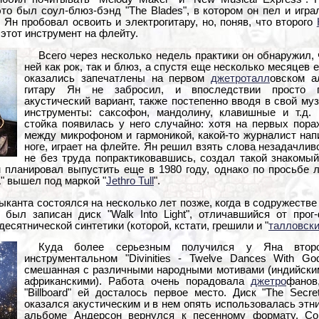
это был соул-блюз-бэнд "The Blades", в котором он пел и игра
 Ян пробовал освоить и электрогитару, но, поняв, что второго
 этот инструмент на флейту.
Всего через несколько недель практики он обнаружил, 
ней как рок, так и блюз, а спустя еще несколько месяцев 
оказались запечатлены на первом
джетроталл
овском а
гитару Ян не забросил, и впоследствии просто п
акустический вариант, также постепенно вводя в свой му
инструменты: саксофон, мандолину, клавишные и т.д.
стойка появилась у него случайно: хотя на первых пор
между микрофоном и гармоникой, какой-то журналист напи
ноге, играет на флейте. Ян решил взять слова незадачливо
не без труда попрактиковавшись, создал такой знакомы
 планировал выпустить еще в 1980 году, однако по просьбе 
" вышел под маркой "
Jethro Tull
".
канта состоялся на несколько лет позже, когда в содружестве
был записан диск "Walk Into Light", отличавшийся от прог-
сятнической синтетики (которой, кстати, грешили и "
талловск
Куда более серьезным получился у Яна втор
инструментальном "Divinities - Twelve Dances With Go
смешанная с различными народными мотивами (индийским
африканскими). Работа очень порадовала
джетро
фанов
"Billboard" ей досталось первое место. Диск "The Secre
оказался акустическим и в нем опять использовалась этни
альбоме Андерсон вернулся к песенному формату. С