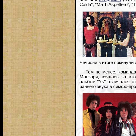
Calda", "Ma Ti Aspettero",
Чечиони в итоге покинули
Тем не менее, команда
Манзари, взялась за вто
альбом "Ys" отличался о
раннего звука в симфо-прог