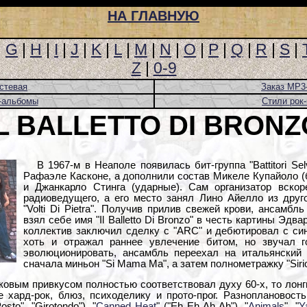
НА ГЛАВНУЮ
|
G
|
H
|
I
|
J
|
K
|
L
|
M
|
N
|
O
|
P
|
Q
|
R
|
S
|
Z
|
0-9
стевая
Заказ MP3
-альбомы
Стили рок
IL BALLETTO DI BRONZ
В 1967-м в Неаполе появилась бит-группа "Battitori Sel
Рафаэле Касконе, а дополнили состав Микеле Купайоло (б
и Джанкарло Стинга (ударные). Сам организатор вско
радиоведущего, а его место занял Лино Айелло из друг
"Volti Di Pietra". Получив прилив свежей крови, ансамб
взял себе имя "Il Balletto Di Bronzo" в честь картины Эдв
коллектив заключил сделку с "ARC" и дебютировал с син
хоть и отражал раннее увлечение битом, но звучал г
эволюционировать, ансамбль переехал на итальянский
сначала миньон "Si Mama Ma", а затем полнометражку "Sirio
ковым привкусом полностью соответствовал духу 60-х, то лонг
е хард-рок, блюз, психоделику и прото-прог. Разноплановос
sto", "Girotondo"), "
Canned Heat
" ("Eh Eh Ah Ah"), "
Animals
", "
Y