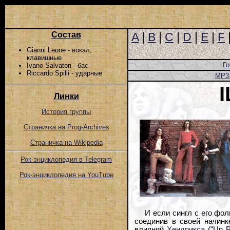
Состав
A
|
B
|
C
|
D
|
E
|
F
Gianni Leone - вокал,
клавишные
Го
Ivano Salvatori - бас
Riccardo Spilli - ударные
MP3
Линки
История группы
Страничка на Prog-Archives
Страничка на Wikipedia
Рок-энциклопедия в Telegram
Рок-энциклопедия на YouTube
И если сингл с его фол
соединив в своей начинк
влияний
Хендрикса
("Un Po