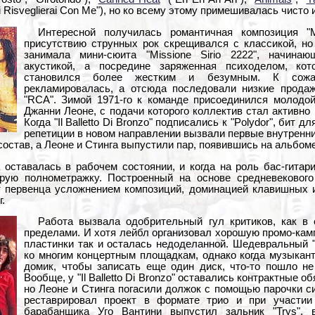
 "Ti Risveglierai Con Me"), но ко всему этому примешивалась чист
Интересной получилась романтичная композиция "Me
присутствию струнных рок скрещивался с классикой, но
занимала мини-сюита "Missione Sirio 2222", начина
акустикой, а посредине заряженная психоделом, ко
становился более жестким и безумным. К сожал
рекламировалась, а отсюда последовали низкие прода
"RCA". Зимой 1971-го к команде присоединился молодо
Джанни Леоне, с подачи которого коллектив стал активно 
Когда "Il Balletto Di Bronzo" подписались к "Polydor", бит 
репетиции в новом направлении вызвали первые внутренни
 состав, а Леоне и Стинга выпустили пар, появившись на альбом
 оставалась в рабочем состоянии, и когда на роль бас-гита
рую полнометражку. Построенный на основе средневекового
т первенца усложнением композиций, доминацией клавишных 
.
Работа вызвала одобрительный гул критиков, как в 
пределами. И хотя лейбл организовал хорошую промо-кам
пластинки так и осталась недоделанной. Шедевральный 
ко многим концертным площадкам, однако когда музыкан
домик, чтобы записать еще один диск, что-то пошло не
Вообще, у "Il Balletto Di Bronzo" оставались контрактные о
но Леоне и Стинга погасили должок с помощью парочки си
реставрировал проект в формате трио и при участи
барабанщика Уго Вантини выпустил зальник "Trys",