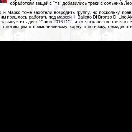
обработкам вещей с "Ys" добавились треки с сольника Лео
 и Марко тоже захотели возродить группу, но поскольку прав
м пришлось работать под маркой "Il Balletto Di Bronzo Di Lino Aje
ь выпустить диск "Cuma 2016 DC", и хотя в качестве гостя в 
, тяготеющем к прямолинейному харду и поп-року, семидесят