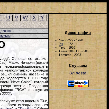
T
|
U
|
V
|
W
|
X
|
Y
|
-дисков
Дискография
-музыки
Sirio 2222 - 1970
O
Ys
- 1972
Trys - 1999
Cuma 2016 DC - 2016
Lemures - 2023
vaggi". Основал ее гитарист
ас), Марко Чечиони (вокал)
Слушаем
ре переквалифицировался в
ой неаполитанской команды
Un posto
ль решил сменить название и
арда Уодсвортса. В 1969 году
глом "Neve Calda", который
ораздо жестче. Продолжая
 филиал "RCA" и выпустил
 2222".
плей уже стал шагом в 70-е,
ть альбома складывалась из
ardbirds
" и "
The Who
" ("Neve