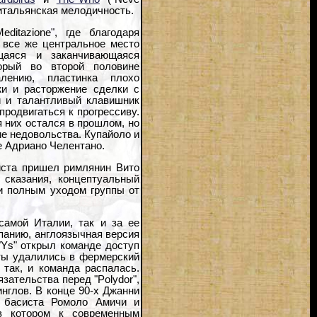
о итальянская мелодичность.
ditazione", где благодаря
 все же центральное место
ющаяся и заканчивающаяся
торый во второй половине
ению, пластинка плохо
жи и расторжение сделки с
й и талантливый клавишник
продвигаться к прогрессиву.
для них остался в прошлом, но
е недовольства. Купайоло и
е Адриано Челентано.
риста пришел римлянин Вито
 сказания, концептуальный
и полным уходом группы от
самой Италии, так и за ее
панию, англоязычная версия
"Ys" открыл команде доступ
ты удалились в фермерский
 так, и команда распалась.
бязательства перед "Polydor",
нглов. В конце 90-х Джанни
и басиста Ромоло Амичи и
 в котором к современным