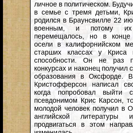
личное в политическом. Буду
в семье с тремя детьми, К
родился в Браунсвилле 22 июн
военным, и потому их 
перемещалось, но в конце
осели в калифорнийском ме
старших классах у Криса 
способности. Он не раз п
конкурсах и наконец получил 
образования в Оксфорде. 
Кристофферсон написал св
когда попробовал выйти 
псевдонимом Крис Карсон, то
молодой человек получил в 
английской литературы 
продвигаться в этом направ
изменилась.