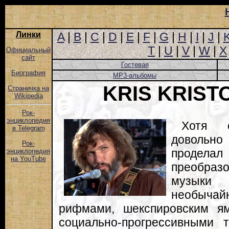
Линки
A
|
B
|
C
|
D
|
E
|
F
|
G
|
H
|
I
|
J
|
T
|
U
|
V
|
W
|
X
Официальный
сайт
Гостевая
Биография
MP3-альбомы
KRIS KRIS
Страничка на
Wikipedia
Рок-
энциклопедия
Хотя 
в Telegram
довольно 
Рок-
продел
энциклопедия
на YouTube
преобра
музыки
необыч
рифмами, шекспировским я
социально-прогрессивными 