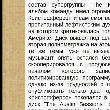
состав супергруппы "The 
альбом команды имел огромн
Кристофферсон и сам смог ве
пропитанный лефтистским дух
на котором критиковалась п
Америке. Диск вышел под фла
вторая полнометражка на это
те же темы, уже не вызва
музыкант опять остался бе
скооперировался с продю
началом которого запи
политизированную программ
однако из-за трудностей с 
опубликовать только два г
Кристофферсон покопался в 
диск "The Austin Sessions