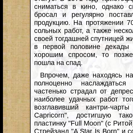
сниматься в кино, однако 
бросал и регулярно поста
продукцию. На протяжении 7
сольных работ, а также неско
своей тогдашней спутницей жи
в первой половине декады 
хорошим спросом, то позже
пошла на спад.
Впрочем, даже находясь на
полноценно наслаждаться
частенько страдал от депре
наиболее удачных работ тог
возглавивший кантри-чарт
Capricorn", достигшую та
пластинку "Full Moon" (с Рито
Стрейзанд "A Star Is Born" и 