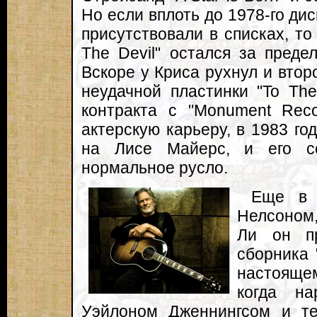
Но если вплоть до 1978-го ди
присутствовали в списках, то
The Devil" остался за преде
Вскоре у Криса рухнул и втор
неудачной пластинки "To Th
контракта с "Monument Rec
актерскую карьеру, в 1983 г
на Лисе Майерс, и его с
нормальное русло.
Еще в 
Нелсоном
Ли он п
сборника 
настоящем
когда н
Уэйлоном Дженнингсом и т