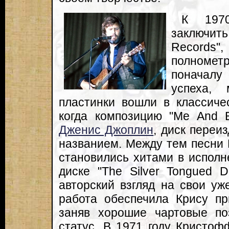
К 197
заключи
Records"
полнометра
поначалу
успеха,
пластинки вошли в классиче
когда композицию "Me And 
Дженис Джоплин
, диск переи
названием. Между тем песни
становились хитами в исполне
диске "The Silver Tongued D
авторский взгляд на свои у
работа обеспечила Крису пр
заняв хорошие чартовые по
статус. В 1971 году Кристо