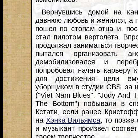
Вернувшись домой на кан
давнюю любовь и женился, а 
пошел по стопам отца и, по
стал пилотом вертолета. Впр
продолжал заниматься творчес
пытался организовать а
демобилизовался и пере
попробовал начать карьеру к
для достижения цели ему
уборщиком в студии CBS, за н
("Viet Nam Blues", "Jody And T
The Bottom") побывали в сп
Кстати, если ранее Кристоф
на
Хэнка Вильямса
, то позже
и музыкант произвел соотве
своем творчестве.