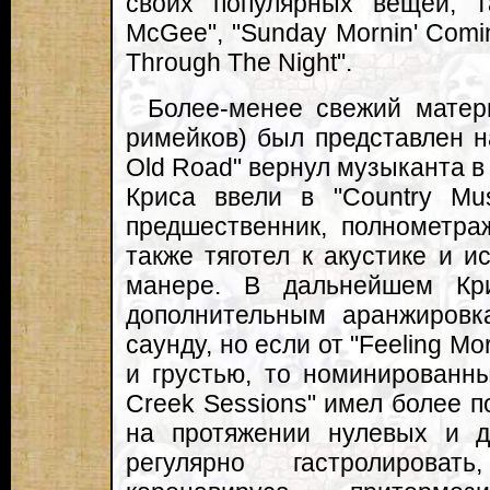
своих популярных вещей, 
McGee", "Sunday Mornin' Comin
Through The Night".
Более-менее свежий матер
римейков) был представлен на
Old Road" вернул музыканта в 
Криса ввели в "Country Mu
предшественник, полнометра
также тяготел к акустике и и
манере. В дальнейшем Кр
дополнительным аранжиров
саунду, но если от "Feeling Mo
и грустью, то номинированн
Creek Sessions" имел более п
на протяжении нулевых и д
регулярно гастролиров