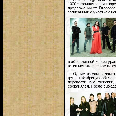
1000 экземпляров, и твор
предложении от "Dragonhe
записанный с участием но
в обновленной конфигурац
готик-металлическом ключ
Одним из самых заметн
группы Фабрицио объясни
перевести на английский)
сохранялся. После выхода