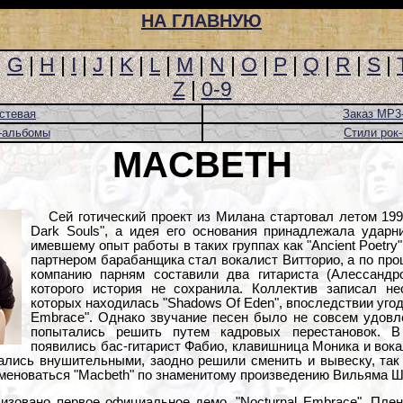
НА ГЛАВНУЮ
|
G
|
H
|
I
|
J
|
K
|
L
|
M
|
N
|
O
|
P
|
Q
|
R
|
S
|
Z
|
0-9
стевая
Заказ MP3
-альбомы
Стили рок
MACBETH
Сей готический проект из Милана стартовал летом 199
Dark Souls", а идея его основания принадлежала ударн
имевшему опыт работы в таких группах как "Ancient Poetry"
партнером барабанщика стал вокалист Витторио, а по про
компанию парням составили два гитариста (Алессандр
которого история не сохранила. Коллектив записал не
которых находилась "Shadows Of Eden", впоследствии угод
Embrace". Однако звучание песен было не совсем удовл
попытались решить путем кадровых перестановок. В
появились бас-гитарист Фабио, клавишница Моника и вока
ались внушительными, заодно решили сменить и вывеску, так 
 именоваться "Macbeth" по знаменитому произведению Вильяма Ш
изовано первое официальное демо, "Nocturnal Embrace". Пле