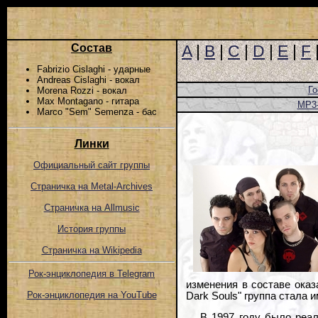
Состав
A
|
B
|
C
|
D
|
E
|
F
Fabrizio Cislaghi - ударные
Andreas Cislaghi - вокал
Го
Morena Rozzi - вокал
Max Montagano - гитара
MP3
Marco "Sem" Semenza - бас
Линки
Официальный сайт группы
Страничка на Metal-Archives
Страничка на Allmusic
История группы
Страничка на Wikipedia
Рок-энциклопедия в Telegram
изменения в составе оказ
Рок-энциклопедия на YouTube
Dark Souls" группа стала
В 1997 году было реал