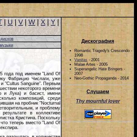
T
|
U
|
V
|
W
|
X
|
Y
|
-дисков
Дискография
-музыки
Romantic Tragedy's Crescendo -
1998
Vanitas
- 2001
Malae Artes - 2005
Superangelic Hate Bringers -
2007
5 года под именем "Land Of
Neo-Gothic Propaganda - 2014
ику Фабрицио Числаги, уже
 и "Cultus Sanguine". Первым
шествии некоторого времени
Слушаем
о и Лука) и басист, имени
сколько композиций, среди
Thy mournful lover
ившая на пробник "Nocturnal
етворительным, и проблему
 результате в коллективе
листка Кристина. Поскольку
что теперь вместо "Land Of
експира.
нка разошлась в количестве