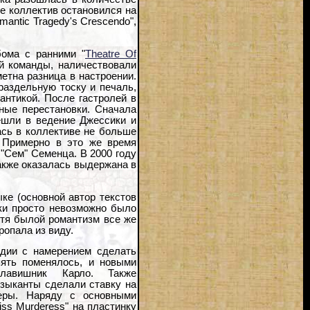
ге коллектив остановился на
antic Tragedy's Crescendo",
бома с ранними "
Theatre Of
кой команды, наличествовали
метна разница в настроении.
раздельную тоску и печаль,
антикой. После гастролей в
зные перестановки. Сначала
ешли в ведение Джессики и
ась в коллективе не больше
 Примерно в это же время
 "Сем" Семенца. В 2000 году
также оказалась выдержана в
ке (основной автор текстов
ки просто невозможно было
хотя былой романтизм все же
ропала из виду.
удии с намерением сделать
пять поменялось, и новыми
лавишник Карло. Также
узыканты сделали ставку на
еры. Наряду с основными
Miss Murderess" на пластинку