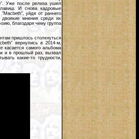
". Уже после релиза ушел
клавиш. И снова кадровые
"Macbeth", уйдя от раннего
 двоякие мнения среди их
нзию, благодаря чему группа
антам пришлось столкнуться
cbeth" вернулись в 2014-м,
же касается самого альбома
ак и в прошлый раз, вызвал
ывать какие-то трудности,