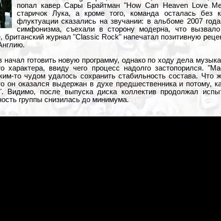
попал кавер Сары Брайтман "How Can Heaven Love Me
старичок Лука, а кроме того, команда осталась без 
флуктуации сказались на звучании: в альбоме 2007 года 
симфонизма, съехали в сторону модерна, что вызвало
, британский журнал "Classic Rock" напечатал позитивную реце
Англию.
в начал готовить новую программу, однако по ходу дела музык
о характера, ввиду чего процесс надолго застопорился. "Ma
аким-то чудом удалось сохранить стабильность состава. Что 
 то он оказался выдержан в духе предшественника и потому, к
". Видимо, после выпуска диска коллектив продолжал испыт
ность группы снизилась до минимума.