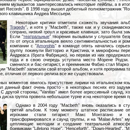
ением музыкантов заинтересовались некоторые лейблы, а в ито
art Records". В 1998 году вышел дебютный полнометражник "Rom
вого клавишника Андреа Мессьери.
Некоторые критики отметили схожесть звучания аль
Tragedy
", и хотя у "Macbeth", также как и у скандинавс
сопрано, низкий гроул и красивые клавиши, зато была за
Если "
театральные
" творения вызывали у слушателя без
то от опуса итальянцев веяло сентиментальностью и ром
компании с "
Amorphis
" в команде опять начались серье
группу покинули Витторио и Кристина, и микрофоны пер
Андреаса (брата Фабрицио), но первая из них продержал
года и в свою очередь уступила место Морене Родзи.
сменился и бас-гитарист, и преемником Фабио стал Марко
ии "Macbeth" записали свой второй альбом, и хотя программа 
е, отличия от первого релиза все же существовали.
ых моментов явилось присутствие лирики на итальянском язы
л данный факт очень просто - в некоторых песнях его задум
. С другой стороны, "Vanitas" имел более агрессивный саунд, 
 диска группа провела небольшое турне и на некоторое время п
Однако в 2004 году "Macbeth" вновь оказались в ст
третий альбом. К тому моменту штатное расписание о
игроками стали гитарист Макс Монтагано и к
трансформировался и саунд группы, и на "Malae Artes" м
цепляющие мелодии и создание театральной атмосф
боевиками "Lifelong Hope", "Henceforth", "Down-Hearted", "