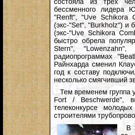
состояла из трех че
бессменного лидера Ю
"Renft", "Uve Schikora
(экс-"Set", "Burkholz")
(экс-"Uve Schikora Com
быстро обрела популяр
Stern", "Lowenzahn",
радиопрограммах "Beatk
Райнхарда сменил Кла
год к составу подключ
несколько смягчивший зву
Тем временем группа у
Fort / Beschwerde", 
телеконкурсе молодых
строителями трубопрово
В 