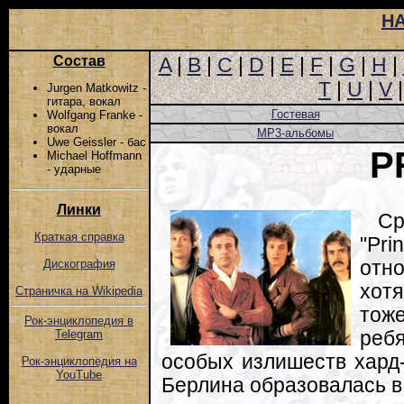
Н
Состав
A
|
B
|
C
|
D
|
E
|
F
|
G
|
H
|
T
|
U
|
V
Jurgen Matkowitz -
гитара, вокал
Гостевая
Wolfgang Franke -
вокал
MP3-альбомы
Uwe Geissler - бас
P
Michael Hoffmann
- ударные
Линки
Ср
Краткая справка
"Pri
отн
Дискография
хот
Страничка на Wikipedia
тож
Рок-энциклопедия в
реб
Telegram
особых излишеств хард-
Рок-энциклопедия на
YouTube
Берлина образовалась в 