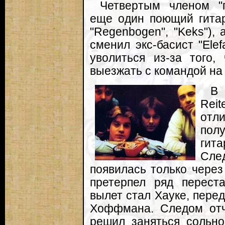
Четвертым членом "
еще один поющий гитар
"Regenbogen", "Keks"),
сменил экс-басист "Ele
уволиться из-за того
выезжать с командой на 
В 
Rei
отл
полу
гит
Сл
появилась только через 
претерпел ряд перест
вылет стал Хауке, пере
Хоффмана. Следом отч
решил заняться сольно