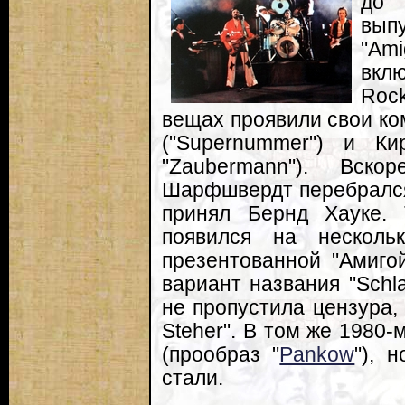
до
вып
"Am
вкл
Rock
вещах проявили свои ко
("Supernummer") и Кир
"Zaubermann"). Вск
Шарфшвердт перебрался
принял Бернд Хауке.
появился на нескольк
презентованной "Амиго
вариант названия "Schla
не пропустила цензура,
Steher". В том же 1980-
(прообраз "
Pankow
"), 
стали.