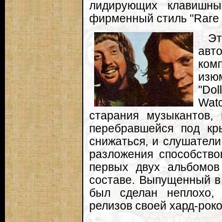
лидирующих клавишны
фирменный стиль "Rare B
Эт
ав
ком
изю
"Do
Wat
старания музыкантов, 
перебравшейся под кры
снижаться, и слушатели
разложения способство
первых двух альбомов
составе. Выпущенный в 
был сделан неплохо,
релизов своей хард-рок