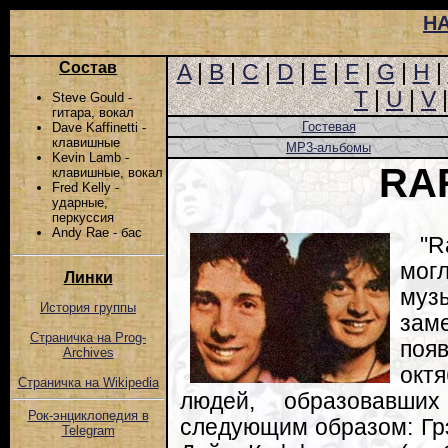
Н
Состав
A
|
B
|
C
|
D
|
E
|
F
|
G
|
H
|
T
|
U
|
V
Steve Gould -
гитара, вокал
Гостевая
Dave Kaffinetti -
клавишные
MP3-альбомы
Kevin Lamb -
RA
клавишные, вокал
Fred Kelly -
ударные,
перкуссия
Andy Rae - бас
"R
мог
Линки
муз
История группы
зам
Страничка на Prog-
появ
Archives
октя
Страничка на Wikipedia
людей, образовавших
Рок-энциклопедия в
следующим образом: Грэ
Telegram