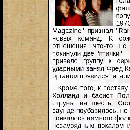
Гол
фи
поп
1970
Magazine" признал "Rar
новых команд. К сож
отношения что-то не
покинули две "птички" 
привело группу к се
ударными занял Фред Ке
органом появился гитари
Кроме того, к состав
Холланд и басист Пол
струны на шесть. Соо
саунде поубавилось, но
появилось немного фолк
незаурядным вокалом 