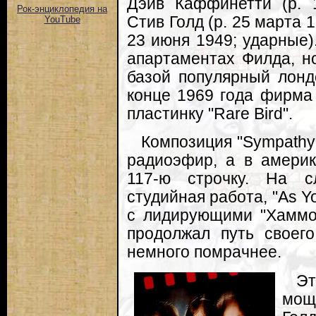
Дэйв Каффинетти (р. 1
Рок-энциклопедия на
Стив Голд (р. 25 марта 1
YouTube
23 июня 1949; ударные)
апартаментах Филда, н
базой популярный лонд
конце 1969 года фирма
пластинку "Rare Bird".
Композиция "Sympathy"
радиоэфир, а в америка
117-ю строчку. На 
студийная работа, "As Y
с лидирующими "Хаммо
продолжал путь своег
немного помрачнее.
Э
мощ