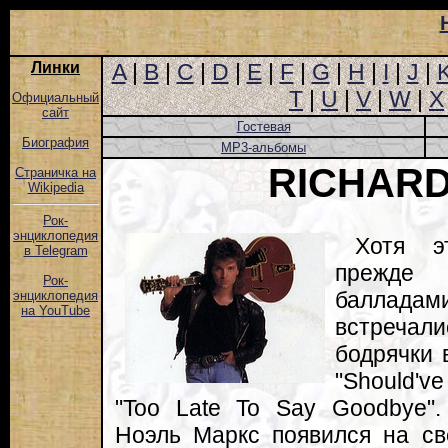
Линки
A
|
B
|
C
|
D
|
E
|
F
|
G
|
H
|
I
|
J
|
T
|
U
|
V
|
W
|
X
Официальный
сайт
Гостевая
Биография
MP3-альбомы
RICHAR
Страничка на
Wikipedia
Рок-
энциклопедия
Хотя э
в Telegram
прежде
Рок-
баллада
энциклопедия
на YouTube
встречал
бодрячки 
"Should've
"Too Late To Say Goodbye"
Ноэль Маркс появился на св