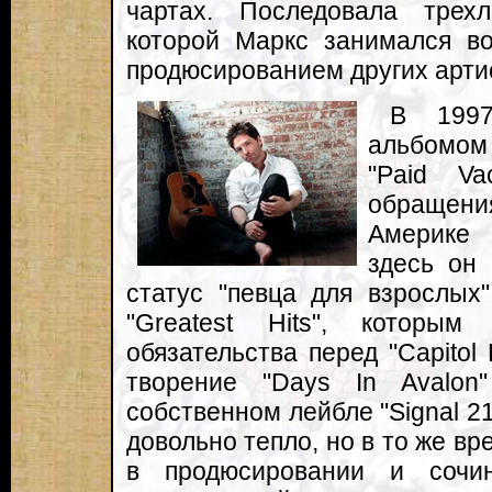
чартах. Последовала трех
которой Маркс занимался в
продюсированием других арти
В 1997
альбомом 
"Paid Va
обращени
Америке 
здесь он 
статус "певца для взрослых
"Greatest Hits", которы
обязательства перед "Capitol
творение "Days In Avalon
собственном лейбле "Signal 2
довольно тепло, но в то же в
в продюсировании и сочи