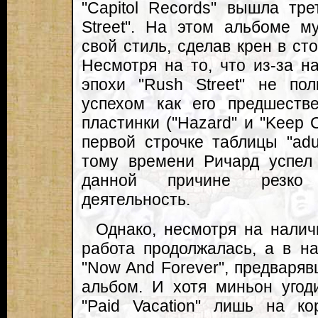
"Capitol Records" вышла тр
Street". На этом альбоме м
свой стиль, сделав крен в сто
Несмотря на то, что из-за н
эпохи "Rush Street" не по
успехом как его предшеств
пластинки ("Hazard" и "Keep 
первой строчке таблицы "adul
тому времени Ричард успел
данной причине резко 
деятельность.
Однако, несмотря на налич
работа продолжалась, а в н
"Now And Forever", предваря
альбом. И хотя миньон угод
"Paid Vacation" лишь на к