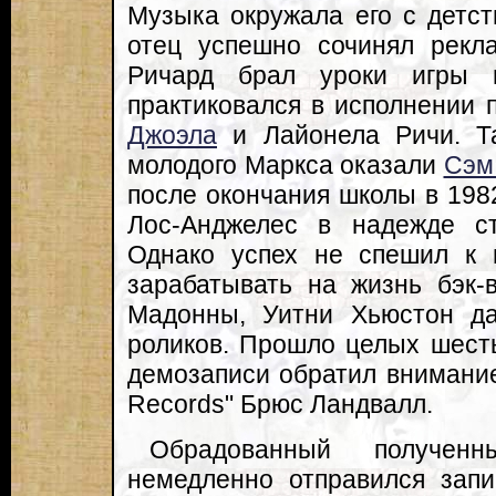
Музыка окружала его с детст
отец успешно сочинял рекл
Ричард брал уроки игры 
практиковался в исполнении 
Джоэла
и Лайонела Ричи. Т
молодого Маркса оказали
Сэм
после окончания школы в 1982
Лос-Анджелес в надежде с
Однако успех не спешил к 
зарабатывать на жизнь бэк-
Мадонны, Уитни Хьюстон д
роликов. Прошло целых шесть 
демозаписи обратил внимание
Records" Брюс Ландвалл.
Обрадованный полученн
немедленно отправился зап