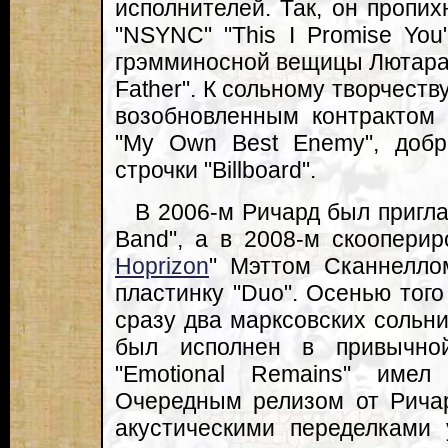
исполнителей. Так, он пропих
"NSYNC" "This I Promise You
грэмминосной вещицы Лютара
Father". К сольному творчеств
возобновленным контрактом 
"My Own Best Enemy", добр
строчки "Billboard".
В 2006-м Ричард был пригла
Band", а в 2008-м скооперир
Hoprizon
" Мэттом Сканнелло
пластинку "Duo". Осенью того
сразу два марксовских сольни
был исполнен в привычно
"Emotional Remains" имел 
Очередным релизом от Ричарда
акустическими переделками