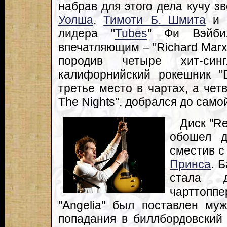
набрав для этого дела кучу зв
Уолша
,
Тимоти Б. Шмита
и Р
лидера "
Tubes
" Фи Вэйбил
впечатляющим – "Richard Marx
породив четыре хит-си
калифорнийский рокешник "D
третье место в чартах, а чет
The Nights", добрался до сам
Диск "Re
обошел д
сместив с 
Принса
. 
стала 
чарттоппе
"Angelia" был поставлен му
попадания в биллбордовский 