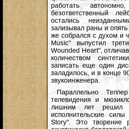
работать автономн
безответственный лей
остались неизданны
зализывал раны и опять 
же собрался с духом и 
Music" выпустил трет
Wounded Heart", отлича
количеством синтети
записать еще один дис
заладилось, и в конце 
звукоинженера.
Параллельно Теппе
телевидения и мюзикл
лишним лет решил 
исполнительские силы
Story". Это творение 