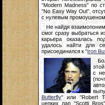
"Modern Madness" по с
"No Easy Way Out", отс
с нулевым промоушеном
Не найдя взаимопоним
смог сразу выбраться из
карьера оказалась по
удалось найти для с
присоединился к "
Iron But
Бо
этой
с н
(по
авт
выпу
Butterfly
" или "Robert T
цепких лап "Scotti Bro