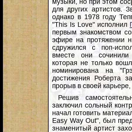
музыки, но при этом со
для других артистов. З
однако в 1978 году Теп
"This Is Love" исполнил
первым знакомством со 
эфире на протяжении н
сдружился с поп-исп
вместе они сочинили х
которая не только вошл
номинирована на "Гр
достижения Роберта за
прорыв в своей карьере,
Решив самостоятель
заключил сольный контра
начал готовить материал.
Easy Way Out", был пре
знаменитый артист захо