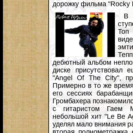
дорожку фильма "Rocky I
В 
сту
Топ
вид
эмт
Тепп
дебютный альбом неплох
диске присутствовал е
"Angel Of The City", 
Примерно в то же время
его сессиях барабанщи
Громбахера познакомил
с гитаристом Гаем 
небольшой хит "Le Be A
уделял мало внимания ра
вторая полнометражка 