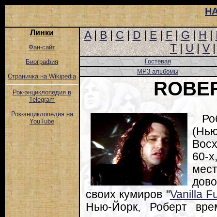
Н
Линки
A
|
B
|
C
|
D
|
E
|
F
|
G
|
H
|
T
|
U
|
V
Фан-сайт
Гостевая
Биография
MP3-альбомы
Страничка на Wikipedia
ROBER
Рок-энциклопедия в
Telegram
Рок-энциклопедия на
Ро
YouTube
(Нью
Вос
60-х
мес
дов
своих кумиров "
Vanilla F
Нью-Йорк, Роберт вре