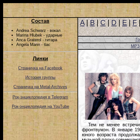
Состав
A
|
B
|
C
|
D
|
E
|
F
Andrea Schwarz - вокал
Marina Hlubek - ударные
Го
Anca Graterol - гитара
Angela Mann - бас
MP3
Линки
Страничка на Facebook
История группы
Страничка на Metal-Archives
Рок-энциклопедия в Telegram
Рок-энциклопедия на YouTube
Тем не менее встречи
фронтвумэн. В январе 19
юного возраста продолжа
музыкой плохо совмещаютс