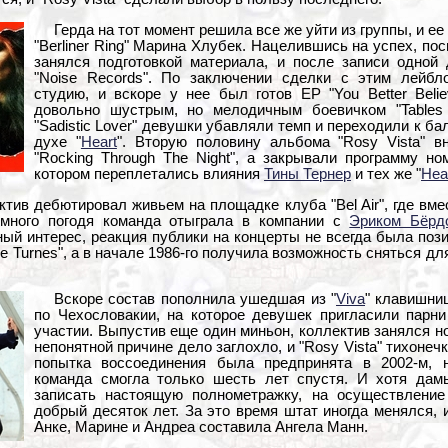
Герда на тот момент решила все же уйти из группы, и ее
"Berliner Ring" Марина Хлубек. Нацелившись на успех, п
занялся подготовкой материала, и после записи одно
"Noise Records". По заключении сделки с этим лейбл
студию, и вскоре у нее был готов EP "You Better Belie
довольно шустрым, но мелодичным боевичком "Tables 
"Sadistic Lover" девушки убавляли темп и переходили к ба
духе "
Heart
". Вторую половину альбома "Rosy Vista" в
"Rocking Through The Night", а закрывали программу номер
котором переплетались влияния
Тины Тернер
и тех же "
Hea
ектив дебютировал живьем на площадке клуба "Bel Air", где вм
Немного погодя команда отыграла в компании с
Эриком Бёрд
ый интерес, реакция публики на концерты не всегда была пози
re Turnes", а в начале 1986-го получила возможность сняться д
Вскоре состав пополнила ушедшая из "
Viva
" клавишни
по Чехословакии, на которое девушек пригласили парни
участии. Выпустив еще один миньон, коллектив занялся н
непонятной причине дело заглохло, и "Rosy Vista" тихонеч
попытка воссоединения была предпринята в 2002-м, 
команда смогла только шесть лет спустя. И хотя дам
записать настоящую полнометражку, на осуществлени
добрый десяток лет. За это время штат иногда менялся, 
Анке, Марине и Андреа составила Ангела Манн.