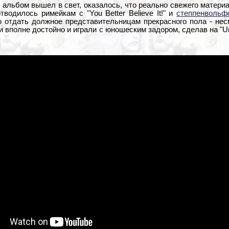
 альбом вышел в свет, оказалось, что реально свежего материа
тводилось римейкам с "You Better Believe It!" и
степпенвольф
о отдать должное представительницам прекрасного пола - нес
 вполне достойно и играли с юношеским задором, сделав на "Un