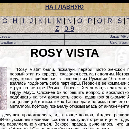
НА ГЛАВНУЮ
|
G
|
H
|
I
|
J
|
K
|
L
|
M
|
N
|
O
|
P
|
Q
|
R
|
S
|
Z
|
0-9
стевая
Заказ MP3
-альбомы
Стили рок
ROSY VISTA
"Rosy Vista" были, пожалуй, первой чисто женской г
первый этап их карьеры оказался весьма недолгим. Истор
году, когда прибывшая в Ганновер из Румынии 16-летняя
взялась подбирать себе партнерш. Первой в ее компании
струн на четыре Регине "Гинесс" Хелльман, а затем 
Герду Маус. Сложнее было решить вопрос с вокалисткой
подбивать на эту должность свою недавнюю знакомую 
танцовщицей в дискотеках Ганновера и не имела ничего о
металлом, поэтому поначалу отказывалась от ангажемента
 девушек продолжались, и, в конце концов, Андреа решил
84-го укомплектованный состав приступил к репетициям, одн
ла параллельно учиться. Вскоре, правда, выяснилось, что ш
я, и "Rosy Vista" сделали выбор в пользу последнего.