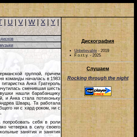
T
|
U
|
V
|
W
|
X
|
Y
|
-дисков
Дискография
-музыки
Unbelievable
- 2019
F.o.r.t.y. - 2025
Слушаем
ерманской группой, причем
Rocking through the night
ия команды началась в 1983
 гитаристка Анка Гратероль
 очутилась сменившая шесть
девушки нашли барабанщику
, и Анка стала потихоньку
Андреа Шварц. Та работала
бщего ни с хард-роком, ни с
.
а попробовать себя в роли
ако четверка в силу своего
кольные занятия и занятия