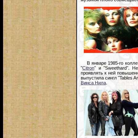
В январе 1985-го колл
"
Citron
" и "Sweethard". 
проявлять к ней повышенн
выпустила сингл "Tables A
Винса Нила
.