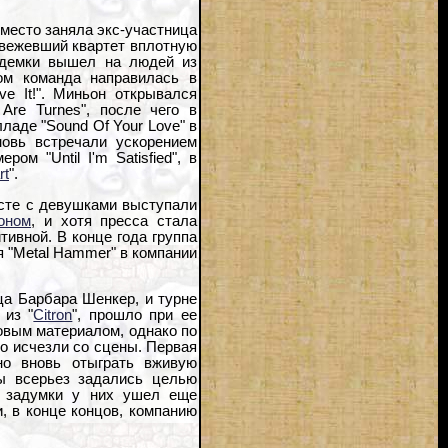
 место заняла экс-участница
освежевший квартет вплотную
й демки вышел на людей из
ом команда направилась в
ve It!". Миньон открывался
Are Turnes", после чего в
лладе "Sound Of Your Love" в
новь встречали ускорением
ом "Until I'm Satisfied", в
rt
".
есте с девушками выступали
оном
, и хотя пресса стала
тивной. В конце года группа
ля "Metal Hammer" в компании
ца Барбара Шенкер, и турне
 из "
Citron
", прошло при ее
овым материалом, однако по
ко исчезли со сцены. Первая
но вновь отыграть вживую
ы всерьез задались целью
е задумки у них ушел еще
и, в конце концов, компанию