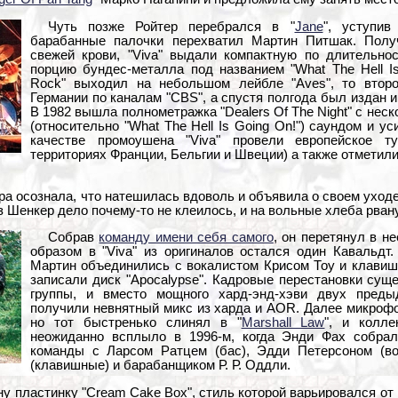
Чуть позже Ройтер перебрался в "
Jane
", уступи
барабанные палочки перехватил Мартин Питшак. Полу
свежей крови, "Viva" выдали компактную по длительнос
порцию бундес-металла под названием "What The Hell Is
Rock" выходил на небольшом лейбле "Aves", то второ
Германии по каналам "CBS", а спустя полгода был издан и 
В 1982 вышла полнометражка "Dealers Of The Night" с не
(относительно "What The Hell Is Going On!") саундом и 
качестве промоушена "Viva" провели европейское т
территориях Франции, Бельгии и Швеции) а также отметил
а осознала, что натешилась вдоволь и объявила о своем уходе
з Шенкер дело почему-то не клеилось, и на вольные хлеба рван
Собрав
команду имени себя самого
, он перетянул в н
образом в "Viva" из оригиналов остался один Кавальдт
Мартин объединились с вокалистом Крисом Тоу и клави
записали диск "Apocalypse". Кадровые перестановки сущ
группы, и вместо мощного хард-энд-хэви двух пред
получили невнятный микс из харда и AOR. Далее микроф
но тот быстренько слинял в "
Marshall Law
", и колле
неожиданно всплыло в 1996-м, когда Энди Фах собра
команды с Ларсом Ратцем (бас), Эдди Петерсоном (во
(клавишные) и барабанщиком Р. Р. Оддли.
у пластинку "Cream Cake Box", стиль которой варьировался от 