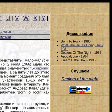
T
|
U
|
V
|
W
|
X
|
Y
|
-дисков
Дискография
-музыки
Born To Rock - 1980
What The Hell Is Going On! -
1981
Dealers Of The Night - 1982
Apocalypse - 1984
Cream Cake Box - 1996
едставлять мало-мальски
(р. 2 июля 1966) мало кто
ица знаменитых "
Scorpions
"
Слушаем
ей, а за пять лет до этого
На момент создания это был
Dealers of the night
 участников 15-16 лет и
 также вошли гитаристы Кай
басист Андреас Кавальдт и
бютник "Born To Rock", как
яжелое и риффовое русло, и
ns
" Шенкер познакомилась с
о Альгермиссена.