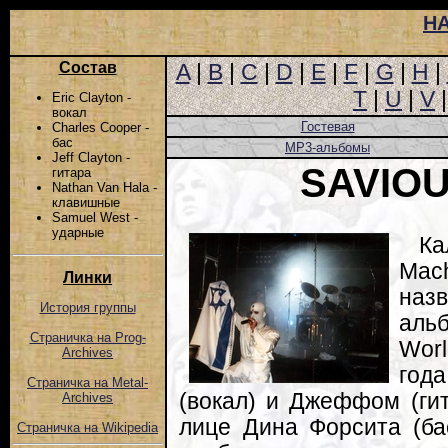
Н
Состав
A
|
B
|
C
|
D
|
E
|
F
|
G
|
H
|
T
|
U
|
V
Eric Clayton -
вокал
Гостевая
Charles Cooper -
бас
MP3-альбомы
Jeff Clayton -
SAVIO
гитара
Nathan Van Hala -
клавишные
Samuel West -
ударные
Ка
Mac
Линки
наз
История группы
аль
Страничка на Prog-
Wor
Archives
год
Страничка на Metal-
(вокал) и Джеффом (гит
Archives
лице Дина Форсита (ба
Страничка на Wikipedia