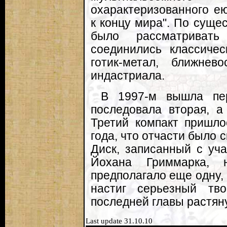
охарактеризованного е
к концу мира". По суще
было рассматривать
соединились классиче
готик-метал, ближне
индастриала.
В 1997-м вышла пер
последовала вторая, а
Третий компакт пришло
года, что отчасти было 
Диск, записанный с уча
Йохана Гриммарка, на
предполагало еще одну,
настиг серьезный тво
последней главы растяну
Last update 31.10.10