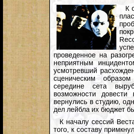
К 
пла
пр
покр
Rec
ус
проведенное на разогре
неприятным инциденто
усмотревший расхожде
сценическим образом
середине сета выруб
возможности довести 
вернулись в студию, од
дел лейбла их бюджет б
К началу сессий Вест
того, к составу примкну