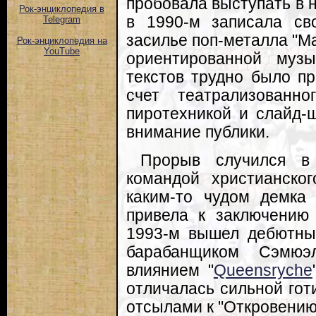
пробовала выступать в 
Рок-энциклопедия в
в 1990-м записала св
Telegram
засилье поп-металла "Ма
Рок-энциклопедия на
YouTube
ориентированной музы
текстов трудно было пр
счет театрализованн
пиротехникой и слайд-ш
внимание публики.
Прорыв случился в
командой христианско
каким-то чудом демка
привела к заключению с
1993-м вышел дебютны
барабанщиком Сэмюэ
влиянием "
Queensryche
отличалась сильной гот
отсылами к "Откровению