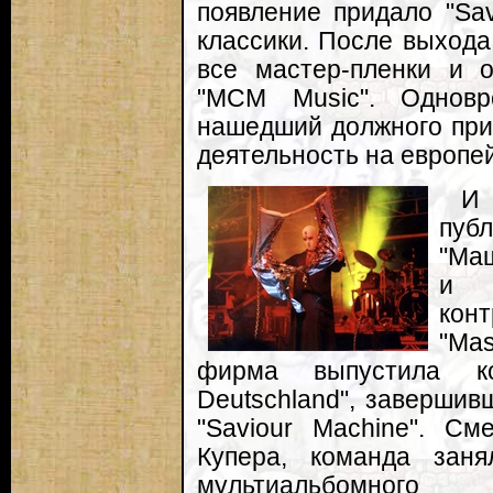
появление придало "Sav
классики. После выхода 
все мастер-пленки и 
"MCM Music". Одновр
нашедший должного при
деятельность на европе
И 
пуб
"Ма
и т
кон
"Mas
фирма выпустила к
Deutschland", заверши
"Saviour Machine". См
Купера, команда заня
мультиальбомно