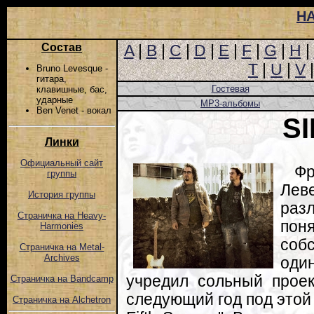
Н
Состав
A
|
B
|
C
|
D
|
E
|
F
|
G
|
H
|
T
|
U
|
V
Bruno Levesque -
гитара,
Гостевая
клавишные, бас,
ударные
MP3-альбомы
Ben Venet - вокал
S
Линки
Официальный сайт
Ф
группы
Лев
История группы
раз
Страничка на Heavy-
по
Harmonies
соб
Страничка на Metal-
Archives
оди
учредил сольный проек
Страничка на Bandcamp
следующий год под этой
Страничка на Alchetron