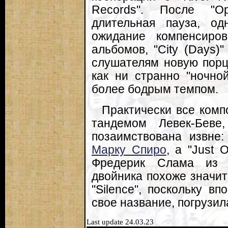
Records". После "O
длительная пауза, о
ожидание компенсиро
альбомов, "City (Days)"
слушателям новую порц
как ни странно "ночной
более бодрым темпом.
Практически все комп
тандемом Левек-Бев
позаимствована извне:
Марку Спиро
, а "Just 
Фредерик Слама из 
двойника похоже значит
"Silence", поскольку в
свое название, погрузил
Last update 24.03.23