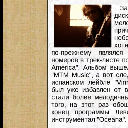
За
дис
мело
при
неб
хот
по-прежнему являлся
номеров в трек-листе п
America". Альбом выше
"MTM Music", а вот сл
испанском лейбле "Vinn
был уже избавлен от в
стали более мелодичн
того, на этот раз обо
конец программы Лев
инструментал "Oceana".