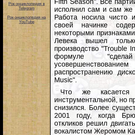
Fifth Season". Все пар
Рок-энциклопедия в
исполнил сам и сам же 
Telegram
Работа носила чисто 
Рок-энциклопедия на
YouTube
своей начинке соде
некоторыми признаками
Левека вышел тольк
производство "Trouble I
формуле "сдела
усовершенствование
распространению диск
Music".
Что же касается
инструментальной, но п
снизился. Более сущес
2001 году, когда Бр
откликов решил двигат
вокалистом Жеромом Ка