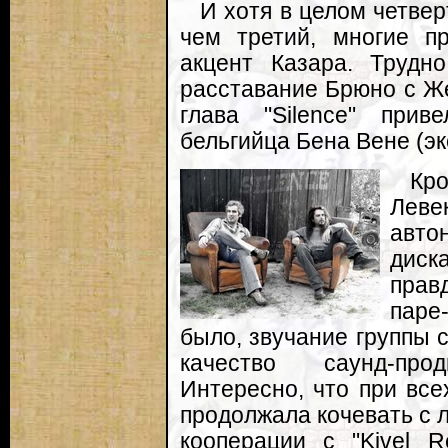
И хотя в целом четве
чем третий, многие п
акцент Казара. Трудн
расставание Брюно с Ж
глава "Silence" при
бельгийца Бена Вене (эк
Кро
Леве
авто
диск
прав
паре
было, звучание группы 
качество саунд-пр
Интересно, что при все
продолжала кочевать с 
кооперации с "Kivel R