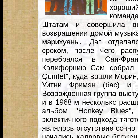
хороши
команда
Штатам и совершила в
возвращении домой музыка
марихуаны. Даг отдела
сроком, после чего расп
перебрался в Сан-Фра
Калифорнию Сам собрал н
Quintet", куда вошли Морин
Уитни Фримэн (бас) и 
Возрожденная группа высту
и в 1968-м несколько рас
альбом "Honkey Blues",
эклектичного подхода тяго
являлось отсутствие сочног
начались кадровые брожени