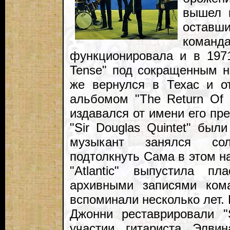
вышел 
остав
коман
функционировала и в 1971
Tense" под сокращенным на
же вернулся в Техас и о
альбомом "The Return Of 
издавался от имени его пр
"Sir Douglas Quintet" бы
музыкант занялся со
подтолкнуть Сама в этом н
"Atlantic" выпустила п
архивными записями ком
вспоминали несколько лет. 
Джонни реставрировали "S
участии гитариста Элви