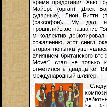
время представил Хью гр
Майерс (орган), Джек Ба
(ударные), Лион Битти (
(саксофон). Му дал но
проанглийское название "Sir
м коллектив дебютировал 
сожалению, этот сингл ок
вторая попытка увенчалас
влиянием британского втор
Mover" стал не только к
отметился в двадцатке "Bil
международный шлягер.
След
компози
дебютны
Sir Do