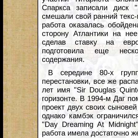
Спаркса записали диск "
смешали свой ранний текс-
работа оказалась обойден
сторону Атлантики на не
сделав ставку на евро
подготовила еще неск
содержания.
В середине 80-х групп
перестановки, все же расп
лет имя "Sir Douglas Quin
горизонте. В 1994-м Даг п
проект двух своих сыновей
однако камбэк ограничилс
"Day Dreaming At Midnigh
работа имела достаточно ж