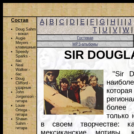
Состав
A
|
B
|
C
|
D
|
E
|
F
|
G
|
H
|
I
|
J
T
|
U
|
V
|
W
Doug Sahm
- вокал
Гостевая
Augie
Meyers -
MP3-альбомы
клавишные
SIR DOUGL
Speedy
Sparks -
бас
Neal
Walker -
"Sir 
бас
Doug
наибол
Clifford -
ударные
котор
John
Jorgenson -
регион
гитара
более 
Louie
Ortega -
только 
гитара
Shawn
в своем творчестве: к
Sahm -
гитара
мексиканские мотивы, к