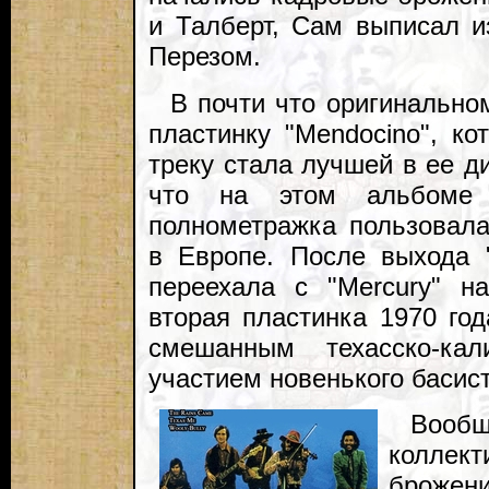
и Талберт, Сам выписал и
Перезом.
В почти что оригинально
пластинку "Mendocino", ко
треку стала лучшей в ее д
что на этом альбоме д
полнометражка пользовал
в Европе. После выхода "T
переехала с "Mercury" на
вторая пластинка 1970 год
смешанным техасско-ка
участием новенького басис
Вообщ
колле
брожени