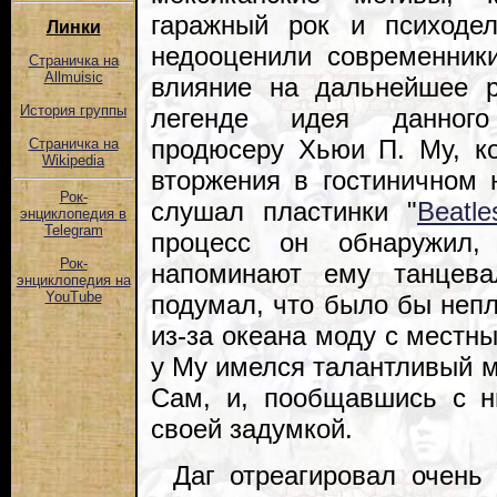
гаражный рок и психодел
Линки
недооценили современник
Страничка на
Allmuisic
влияние на дальнейшее р
История группы
легенде идея данного
продюсеру Хьюи П. Му, ко
Страничка на
Wikipedia
вторжения в гостиничном 
Рок-
слушал пластинки "
Beatle
энциклопедия в
Telegram
процесс он обнаружил,
Рок-
напоминают ему танцева
энциклопедия на
YouTube
подумал, что было бы неп
из-за океана моду с местн
у Му имелся талантливый м
Сам, и, пообщавшись с н
своей задумкой.
Даг отреагировал очень