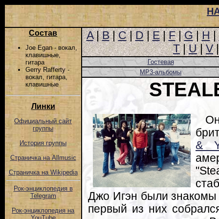
Н
Состав
A
|
B
|
C
|
D
|
E
|
F
|
G
|
H
|
T
|
U
|
V
Joe Egan - вокал,
клавишные,
Гостевая
гитара
Gerry Rafferty -
MP3-альбомы
вокал, гитара,
STEAL
клавишные
Линки
О
Официальный сайт
группы
брит
& Y
История группы
аме
Страничка на Allmusic
"St
Страничка на Wikipedia
ста
Рок-энциклопедия в
Джо Игэн были знакомы 
Telegram
первый из них собрался
Рок-энциклопедия на
YouTube