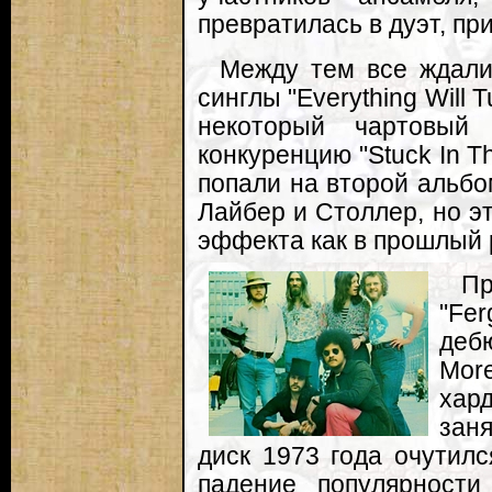
превратилась в дуэт, п
Между тем все ждали
синглы "Everything Will T
некоторый чартовый 
конкуренцию "Stuck In T
попали на второй альбо
Лайбер и Столлер, но э
эффекта как в прошлый 
Пр
"Fer
деб
Mor
хар
заня
диск 1973 года очутилс
падение популярности