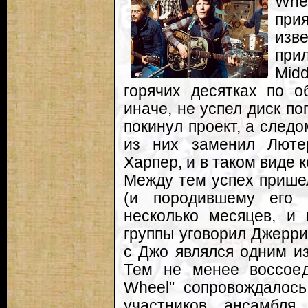
Whe
при
изв
при
Mid
горячих десятках по о
иначе, не успел диск по
покинул проект, а след
из них заменил Люте
Харпер, и в таком виде 
Между тем успех пришел 
(и породившему его 
несколько месяцев, и 
группы уговорил Джерри
с Джо являлся одним из
Тем не менее воссое
Wheel" сопровождалос
участников ансамбля