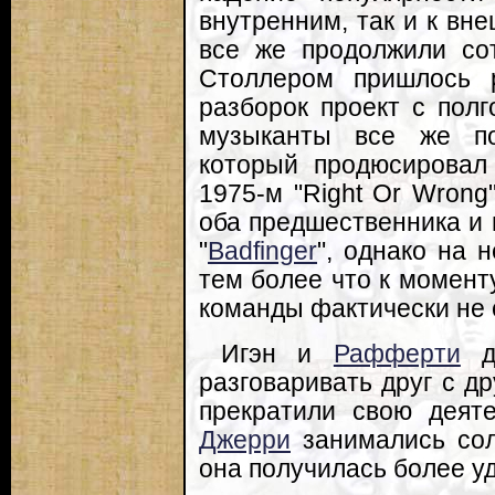
внутренним, так и к вн
все же продолжили со
Столлером пришлось р
разборок проект с полг
музыканты все же по
который продюсирова
1975-м "Right Or Wrong
оба предшественника и 
"
Badfinger
", однако на 
тем более что к момент
команды фактически не 
Игэн и
Рафферти
до
разговаривать друг с др
прекратили свою деят
Джерри
занимались сол
она получилась более у