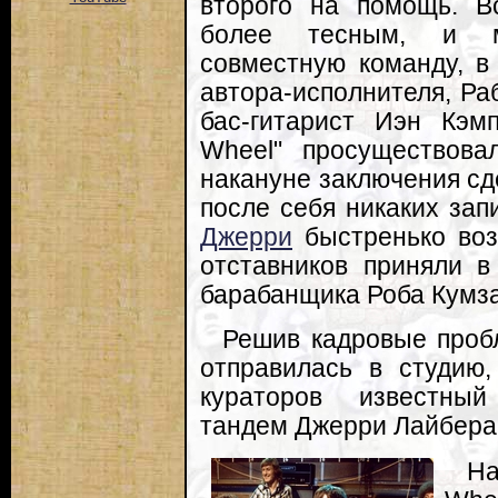
второго на помощь. В
более тесным, и м
совместную команду, в
автора-исполнителя, Ра
бас-гитарист Иэн Кэмп
Wheel" просуществова
накануне заключения сд
после себя никаких зап
Джерри
быстренько воз
отставников приняли в
барабанщика Роба Кумза
Решив кадровые проб
отправилась в студию
кураторов известный
тандем Джерри Лайбера
На