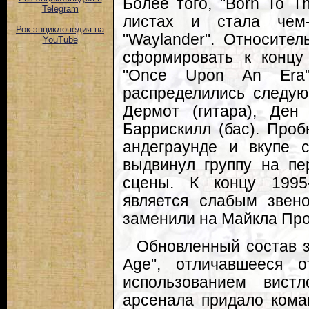
Более того, "Born To Th
Telegram
листах и стала чем-
Рок-энциклопедия на
"Waylander". Относите
YouTube
сформировать к концу
"Once Upon An Era"
распределились следую
Дермот (гитара), Ден
Баррискилл (бас). Проб
андеграунде и вкупе 
выдвинул группу на пе
сцены. К концу 1995
является слабым звен
заменили на Майкла Про
Обновленный состав з
Age", отличавшееся о
использованием вистл
арсенала придало кома