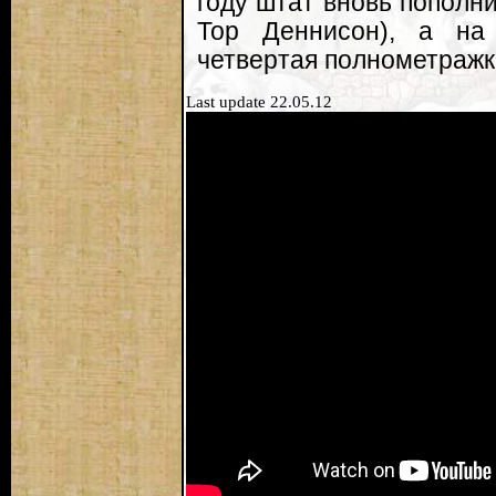
году штат вновь пополн
Тор Деннисон), а на
четвертая полнометражка 
Last update 22.05.12