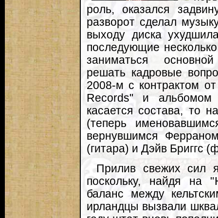
роль, оказался задвин
разворот сделал музык
выходу диска ухудшила
последующие несколько
заниматься основной
решать кадровые вопро
2008-м с контрактом от
Records" и альбомом 
касается состава, то 
(теперь именовавшимс
вернувшимся Феррано
(гитара) и Дэйв Бриггс (
Прилив свежих сил я
поскольку, найдя на "
баланс между кельтски
ирландцы вызвали шква