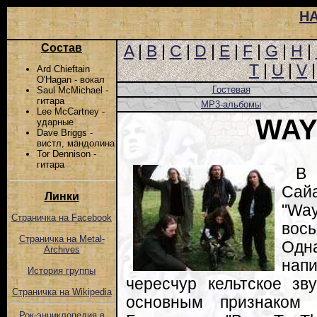
Н
Состав
A
|
B
|
C
|
D
|
E
|
F
|
G
|
H
|
T
|
U
|
V
Ard Chieftain
O'Hagan - вокал
Гостевая
Saul McMichael -
гитара
MP3-альбомы
Lee McCartney -
WAY
ударные
Dave Briggs -
вистл, мандолина
Tor Dennison -
гитара
В 
Сай
Линки
"Way
Страничка на Facebook
вос
Страничка на Metal-
Одн
Archives
напи
История группы
чересчур кельтское зв
Страничка на Wikipedia
основным признаком 
Рок-энциклопедия в