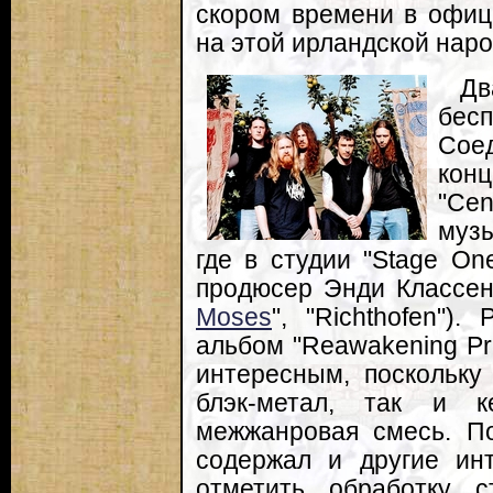
скором времени в офиц
на этой ирландской нар
Дв
бес
Соед
кон
"Cen
музы
где в студии "Stage O
продюсер Энди Классен
Moses
", "Richthofen")
альбом "Reawakening Pr
интересным, поскольку
блэк-метал, так и 
межжанровая смесь. По
содержал и другие ин
отметить обработку с