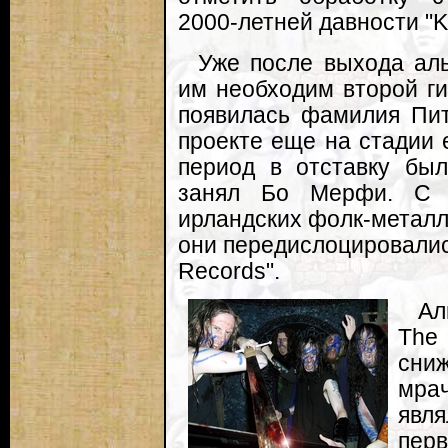
2000-летней давности "Ki
Уже после выхода аль
им необходим второй ги
появилась фамилия Пит
проекте еще на стадии е
период в отставку был
занял Бо Мерфи. С "
ирландских фолк-металле
они передислоцировалис
Records".
Ал
The
сни
мра
явля
пер