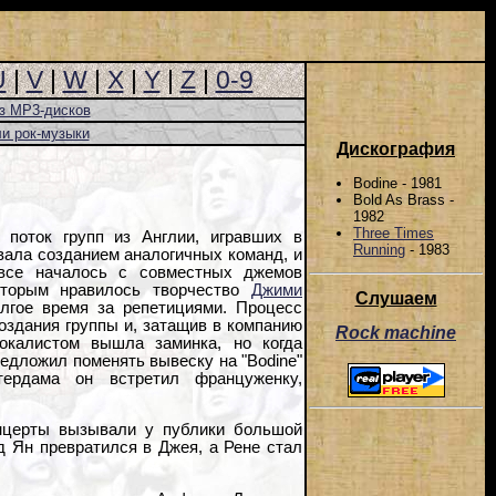
U
|
V
|
W
|
X
|
Y
|
Z
|
0-9
з MP3-дисков
и рок-музыки
Дискография
Bodine - 1981
Bold As Brass -
1982
Three Times
поток групп из Англии, игравших в
Running
- 1983
вала созданием аналогичных команд, и
 все началось с совместных джемов
оторым нравилось творчество
Джими
Слушаем
олгое время за репетициями. Процесс
создания группы и, затащив в компанию
Rock machine
окалистом вышла заминка, но когда
едложил поменять вывеску на "Bodine"
ердама он встретил француженку,
онцерты вызывали у публики большой
д Ян превратился в Джея, а Рене стал