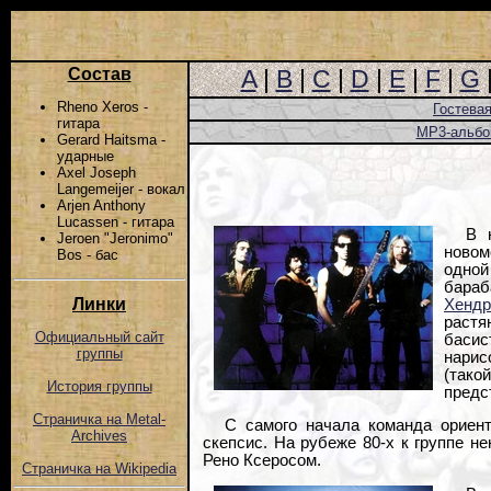
Состав
A
|
B
|
C
|
D
|
E
|
F
|
G
Rheno Xeros -
Гостева
гитара
MP3-альб
Gerard Haitsma -
ударные
Axel Joseph
Langemeijer - вокал
Arjen Anthony
Lucassen - гитара
В 
Jeroen "Jeronimo"
новом
Bos - бас
одной
бараб
Линки
Хендр
растя
Официальный сайт
басис
группы
нарис
(так
История группы
предст
Страничка на Metal-
С самого начала команда ориен
Archives
скепсис. На рубеже 80-х к группе н
Рено Ксеросом.
Страничка на Wikipedia