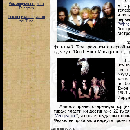
Вс
Рок-энциклопедия в
Быстр
Telegram
телеф
и зап
Рок-энциклопедия на
перве
YouTube
"
Whit
быстр
гастр
Пр
фан-клуб. Тем временем с первой м
сделку с "Dutch Rock Management", с
В 
появи
свою 
NWOBH
метал
альбо
Джон 
1983-
Йерун
Альбом принес очередную порцию т
тираж пластинки достиг уже 22 тыся
"
Vengeance
", и после неудачных поп
Феххелен пробовали вернуть проект 
Last update 06.06.21