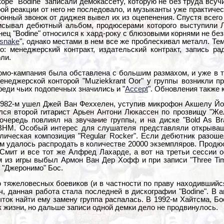
коре "Bodine" записали демокассету, которую не без труда вс
ой реакции от него не последовало, и музыканты уже практичес
онный звонок от диджея вывел их из оцепенения. Спустя всего
исывал дебютный альбом, продюсерами которого выступили Л
нец "Bodine" относился к хард-року с блюзовыми корнями не без
esnake
", однако местами в нем все же проблескивал металл. Т
о: менеджерский контракт, издательский контракт, запись р
оли.
омо-кампания была обставлена с большим размахом, и уже в то
енеджерской конторой "Muziekkrant Oor" у группы возникли п
реди чьих подопечных значились и "
Accept
". Обновления также 
1982-м ушел Джей Ван Феххелен, уступив микрофон Акшелу Йоз
лся второй гитарист Арьен Антони Люкассен по прозвищу "Же
очередь повлиял на звучание группы, и на диске "Bold As B
M. Особый интерес для слушателя представляли открывашк
лическая композиция "Regular Rocker". Если дебютник разоше
м удалось распродать в количестве 20000 экземпляров. Продюс
Смит и все тот же Алфред Лахарде, а вот на третьи сессии о
м из игры выбыл Армон Ван Дер Хофф и при записи "Three Ti
 "Джеронимо" Бос.
яжеловесных боевиков (и в частности по праву находившийся н
ч, данная работа стала последней в дискографии "Bodine". В 
ыток найти ему замену группа распалась. В 1992-м Хайтсма, Б
к жизни, но дальше записи одной демки дело не продвинулось.