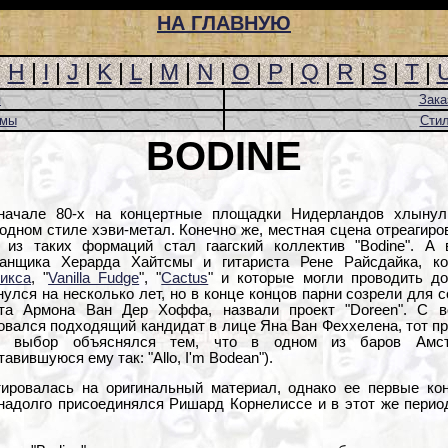
НА ГЛАВНУЮ
|
H
|
I
|
J
|
K
|
L
|
M
|
N
|
O
|
P
|
Q
|
R
|
S
|
T
|
я
Зака
омы
Стил
BODINE
начале 80-х на концертные площадки Нидерландов хлынул 
одном стиле хэви-метал. Конечно же, местная сцена отреагиро
 из таких формаций стал гаагский коллектив "Bodine". А
анщика Херарда Хайтсмы и гитариста Рене Райсдайка, к
икса
, "
Vanilla Fudge
", "
Cactus
" и которые могли проводить д
нулся на несколько лет, но в конце концов парни созрели для 
та Армона Ван Дер Хоффа, назвали проект "Doreen". С в
овался подходящий кандидат в лице Яна Ван Феххелена, тот пр
ой выбор объяснялся тем, что в одном из баров Амст
авившуюся ему так: "Allo, I'm Bodean").
тировалась на оригинальный материал, однако ее первые к
енадолго присоединялся Ришард Корнелиссе и в этот же перио