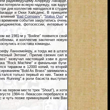
учили радиоведущему Алфреду Лахарде.
ки потеряли всякую надежду, как вдруг
 три дня коллектив находился в студии
ахарде и Окки Хайсденс. В принципе
 влияний "
Bad Company
", "
Status Quo
" и
ем временем события закрутились очень
адиоджинглов, фотосессии, интервью и
м же 1981-м у "Bodine" появился свой
роблемы, и коллектив заключил новую
коснулись и состава команды.
ефу Ланхемейеру, и тогда же в штате
лезный Энтони". Прилив свежих сил в
rass" зазвучал настоящий хэви в духе
а "Rock Machine" и финальная буги-
лся тиражом в 12000 копий, то второй
ированием "Bold As Brass" занимались
стался только первый из них. Также в
mes Running" в роли басиста выступил
а первом месте трек "Shout"), и хотя
августе 1984-го Люкассен перебрался в
ос и чуть позже примкнувший к ним Ван