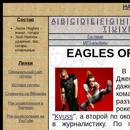
Н
Состав
A
|
B
|
C
|
D
|
E
|
F
|
G
|
H
|
T
|
U
|
V
Jesse Hughes -
вокал, гитара
Гостевая
Josh Homme -
ударные, бас,
MP3-альбомы
гитара,
EAGLES O
клавишные
Линки
В 
Официальный сайт
группы
Дже
даж
История группы
ко
Страничка на Wikipedia
раз
Рок-энциклопедия в
рок
Telegram
"
Kyuss
", а второй по о
Рок-энциклопедия на
YouTube
в журналистику. По 