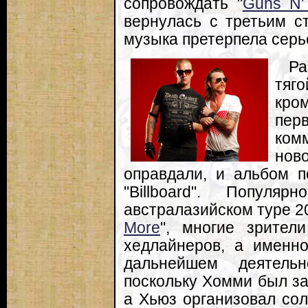
сопровождать "
Guns N'
вернулась с третьим ст
музыка претерпела серь
Ра
тяго
кро
пер
ком
но
оправдали, и альбом п
"Billboard". Популя
австралазийском туре 20
More
", многие зрител
хедлайнеров, а именно
дальнейшем деятельн
поскольку Хомми был за
а Хьюз организовал соль