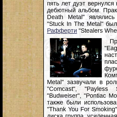
пять лет дуэт вернулся 
дебютный альбом. Прак
Death Metal" являлис
"Stuck In The Metal" бы
Рафферти
"Stealers Whee
П
"Ea
нас
пла
фур
Ком
Metal" зазвучали в рол
"Comcast", "Payless 
"Budweiser", "Pontiac Mo
также были использов
"Thank You For Smoking
диска группа, усиленна