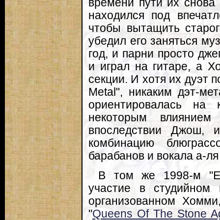
времени пути их снова 
находился под впечатл
чтобы вытащить старог
убедил его заняться му
год, и парни просто дж
и играл на гитаре, а Х
секции. И хотя их дуэт 
Metal", никаким дэт-ме
ориентировалась на 
некоторым влиянием
впоследствии Джош, 
комбинацию блюграссо
барабанов и вокала а-ля 
В том же 1998-м "Ea
участие в студийном п
организованном Хомми
"
Queens Of The Stone A