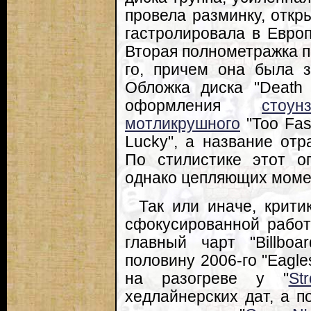
провела разминку, откр
гастролировала в Европе
Вторая полнометражка п
го, причем она была з
Обложка диска "Death
оформления
стоунз
мотликрушного
"Too Fas
Lucky", а название отр
По стилистике этот о
однако цепляющих моме
Так или иначе, крити
сфокусированной работ
главный чарт "Billbo
половину 2006-го "Eagle
на разогреве у "
St
хедлайнерских дат, а п