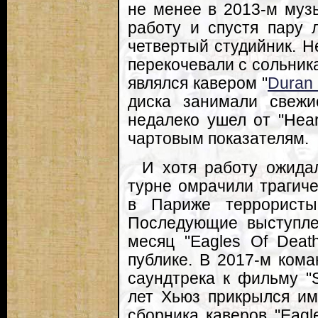
не менее в 2013-м муз
работу и спустя пару 
четвертый студийник. Н
перекочевали с сольника
являлся кавером "
Duran
диска занимали свеж
недалеко ушел от "Hear
чартовым показателям.
И хотя работу ожида
турне омрачили трагиче
в Париже террористы
Последующие выступле
месяц "Eagles Of Deat
публике. В 2017-м кома
саундтрека к фильму "S
лет Хьюз прикрылся им
сборника каверов "Eagl