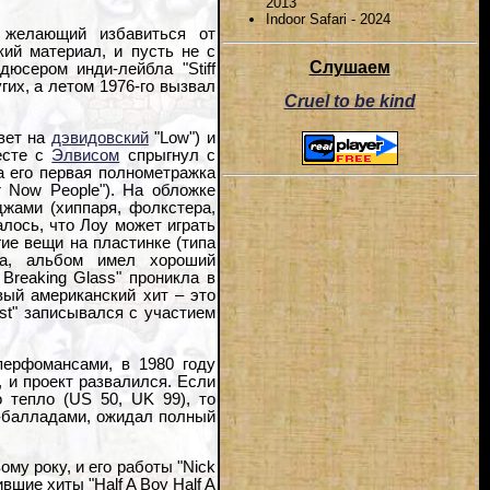
2013
Indoor Safari - 2024
и желающий избавиться от
ий материал, и пусть не с
Слушаем
юсером инди-лейбла "Stiff
гих, а летом 1976-го вызвал
Cruel to be kind
твет на
дэвидовский
"Low") и
месте с
Элвисом
спрыгнул с
а его первая полнометражка
r Now People"). На обложке
жами (хиппаря, фолкстера,
алось, что Лоу может играть
гие вещи на пластинке (типа
са, альбом имел хороший
Breaking Glass" проникла в
вый американский хит – это
Lust" записывался с участием
перфомансами, в 1980 году
, и проект развалился. Если
 тепло (US 50, UK 99), то
в-балладами, ожидал полный
му року, и его работы "Nick
ившие хиты "Half A Boy Half A