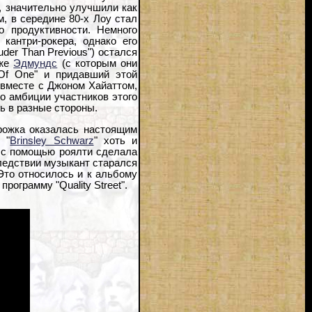
", значительно улучшили как
м, в середине 80-х Лоу стал
о продуктивности. Немного
кантри-рокера, однако его
der Than Previous") остался
 же
Эдмундс
(с которым они
 Of One" и придавший этой
 вместе с Джоном Хайаттом,
ко амбиции участников этого
ь в разные стороны.
рожка оказалась настоящим
 "
Brinsley Schwarz
" хоть и
и с помощью роялти сделала
следствии музыкант старался
Это относилось и к альбому
рограмму "Quality Street".