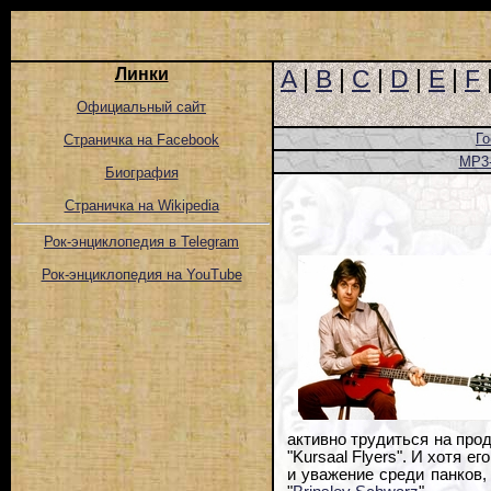
Линки
A
|
B
|
C
|
D
|
E
|
F
Официальный сайт
Го
Страничка на Facebook
MP3
Биография
Страничка на Wikipedia
Рок-энциклопедия в Telegram
Рок-энциклопедия на YouTube
активно трудиться на про
"Kursaal Flyers". И хотя 
и уважение среди панков,