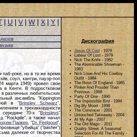
T
|
U
|
V
|
W
|
X
|
Y
|
-дисков
Дискография
-музыки
Jesus Of Cool
- 1978
Labour Of Lust - 1979
Nick The Knife - 1982
The Abominable Showman -
1983
Nick Lowe And His Cowboy
паб-роке, но в то же время
Outfit - 1984
эйв, соул, кантри, пауэр-поп
The Rose Of England - 1985
24 марта 1949) провел свое
Pinker And Prouder Than
а в Кенте. В подростковом
Previous - 1988
л в различных любительских
Party Of One - 1990
ьный ансамбль "Kippington
The Impossible Bird - 1994
нной в "
Brinsley Schwarz
",
Dig My Mood - 1998
емлением к трехаккордности
The Convincer - 2001
 середине 70-х "
Brinsleys
"
Untouched Takeaway - 2004
са
"Rockpile", а также начал
At My Age - 2007
рэхем Паркер
, "
Dr. Feelgood
",
The Old Magic - 2011
прозвище "убийца" ("basher")
Quality Street: A Seasonal
есьма далекие от творчества
Selection For All The Family -