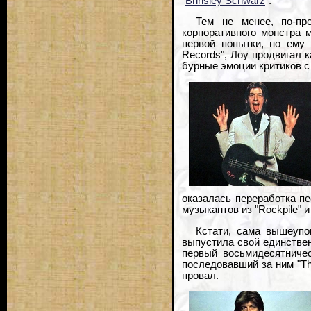
"
Brinsley Schwarz
".
Тем не менее, по-пр
корпоративного монстра 
первой попытки, но ему 
Records", Лоу продвигал к
бурные эмоции критиков с п
оказалась переработка пе
музыкантов из "Rockpile"
Кстати, сама вышеупо
выпустила свой единстве
первый восьмидесятничес
последовавший за ним "T
провал.