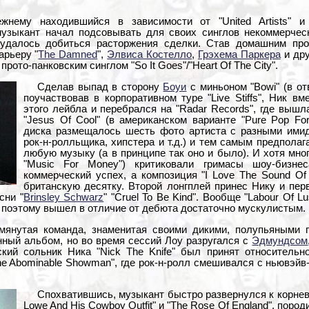
ежнему находившийся в зависимости от "United Artists" 
музыкант начал подсовывать для своих синглов некоммерческ
удалось добиться расторжения сделки. Став домашним прод
арьеру "
The Damned
",
Элвиса Костелло
,
Грэхема Паркера
и дру
рото-панковским синглом "So It Goes"/"Heart Of The City".
Сделав выпад в сторону
Боуи
с миньоном "Bowi" (в о
поучаствовав в корпоративном туре "Live Stiffs", Ник в
этого лейбла и перебрался на "Radar Records", где вышл
"Jesus Of Cool" (в американском варианте "Pure Pop Fo
диска размещалось шесть фото артиста с разными имид
рок-н-ролльщика, хипстера и т.д.) и тем самым предполаг
любую музыку (а в принципе так оно и было). И хотя мно
"Music For Money") критиковали гримасы шоу-бизне
коммерческий успех, а композиция "I Love The Sound Of 
британскую десятку. Второй лонгплей принес Нику и пер
сни "
Brinsley Schwarz
" "Cruel To Be Kind". Вообще "Labour Of 
 и поэтому вышел в отличие от дебюта достаточно мускулистым.
мянутая команда, знаменитая своими дикими, полупьяными 
нный альбом, но во время сессий Лоу разругался с
Эдмундсом
кий сольник Ника "Nick The Knife" был принят относительно
he Abominable Showman", где рок-н-ролл смешивался с ньювэй
Спохватившись, музыкант быстро развернулся к корнево
Lowe And His Cowboy Outfit" и "The Rose Of England", пород