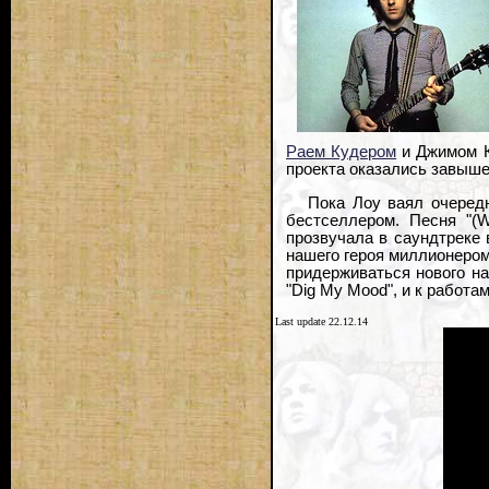
Раем Кудером
и Джимом Ке
проекта оказались завыше
Пока Лоу ваял очеред
бестселлером. Песня "(W
прозвучала в саундтреке
нашего героя миллионером.
придерживаться нового на
"Dig My Mood", и к работа
Last update 22.12.14