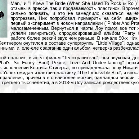
Man," и "I Knew The Bride (When She Used To Rock & Roll)
отзывы в прессе, так и продаваемость пластинок. Впроче
сильно попивать, и это не замедлило сказаться на ег
протрезвев, Ник попробовал примерить на себя имидж 
первый эксперимент в новом направлении ("Pinker And Prou
малозамеченным. Вернуться в чарты Лоу помог все тот
успели замириться), спродюсировавший альбом "Party
работе более резкий звук чем раньше. В начале 90-х Ник
лтнером очутился в составе супергруппы "Little Village", одна
нными, и, еле-еле сварганив один альбом, четверка разбежалас
ной сольник, вышел фильм "Телохранитель", чья звуковая до
hat's So Funny 'Bout) Peace, Love And Understanding" эпохи
 в исполнении Кертиса Стигерса, но принадлежала перу Ника 
 Успех ожидал и кантри-пластинку "The Impossible Bird", и впо
правления, причем в его наиболее мягкой, балладной версии. 
м третьего тысячелетия, а в 2013-м Лоу записал рождественскую п