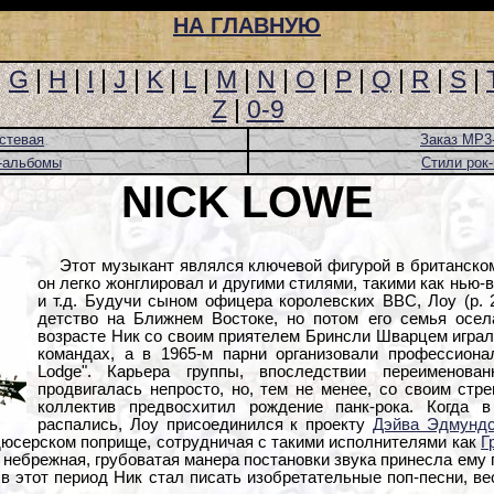
НА ГЛАВНУЮ
|
G
|
H
|
I
|
J
|
K
|
L
|
M
|
N
|
O
|
P
|
Q
|
R
|
S
|
Z
|
0-9
стевая
Заказ MP3
-альбомы
Стили рок
NICK LOWE
Этот музыкант являлся ключевой фигурой в британском 
он легко жонглировал и другими стилями, такими как нью-в
и т.д. Будучи сыном офицера королевских ВВС, Лоу (р. 
детство на Ближнем Востоке, но потом его семья осел
возрасте Ник со своим приятелем Бринсли Шварцем игра
командах, а в 1965-м парни организовали профессионал
Lodge". Карьера группы, впоследствии переименова
продвигалась непросто, но, тем не менее, со своим стр
коллектив предвосхитил рождение панк-рока. Когда в
распались, Лоу присоединился к проекту
Дэйва Эдмунд
дюсерском поприще, сотрудничая с такими исполнителями как
Г
его небрежная, грубоватая манера постановки звука принесла ему 
 в этот период Ник стал писать изобретательные поп-песни, в