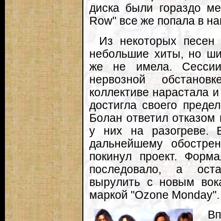
диска были гораздо ме
Row" все же попала в н
Из некоторых песен 
небольшие хиты, но ши
же не имела. Сессии
нервозной обстанов
коллективе нарастала и
достигла своего предел
Болан ответил отказом 
у них на разогреве. 
дальнейшему обостре
покинул проект. Форма
последовало, а оста
вырулить с новым во
маркой "Ozone Monday".
Вп