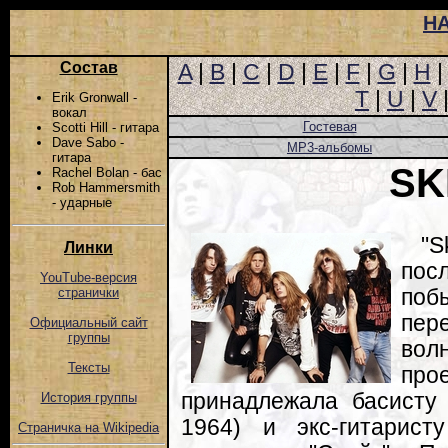
Н
Состав
A
|
B
|
C
|
D
|
E
|
F
|
G
|
H
T
|
U
|
V
Erik Gronwall -
вокал
Гостевая
Scotti Hill - гитара
Dave Sabo -
MP3-альбомы
гитара
SK
Rachel Bolan - бас
Rob Hammersmith
- ударные
"
Линки
пос
YouTube-версия
поб
странички
пер
Официальный сайт
группы
вол
Тексты
прое
принадлежала басисту
История группы
1964) и экс-гитарист
Страничка на Wikipedia