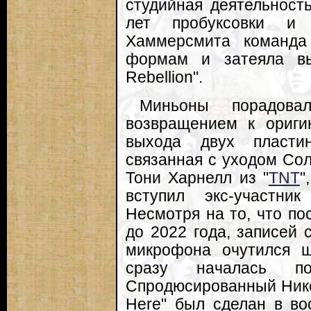
студийная деятельность
лет пробуксовки и
Хаммерсмита команда
формам и затеяла вы
Rebellion".
Миньоны порадовал
возвращением к ориги
выхода двух пластин
связанная с уходом Сол
Тони Харнелл из "
TNT
"
вступил экс-участник
Несмотря на то, что по
до 2022 года, записей 
микрофона очутился ш
сразу началась по
Спродюсированный Ником
Here" был сделан в во