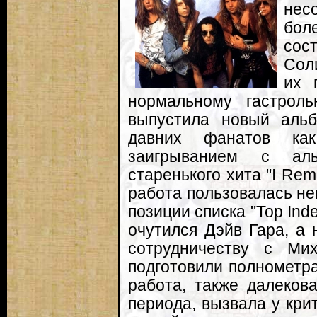
нес
бол
сос
Сол
их 
нормальному гастрол
выпустила новый альбо
давних фанатов ка
заигрыванием с аль
старенького хита "I Re
работа пользовалась не
позиции списка "Top Ind
очутился Дэйв Гара, а 
сотрудничеству с Ми
подготовили полнометраж
работа, также далекова
периода, вызвала у кри