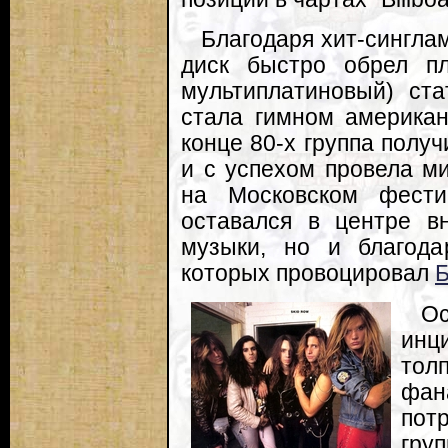
Благодаря хит-синглам
диск быстро обрел п
мультиплатиновый) ста
стала гимном американ
конце 80-х группа полу
и с успехом провела ми
на Московском фести
оставался в центре в
музыки, но и благода
которых провоцировал
Б
О
инци
тол
фа
пот
гру