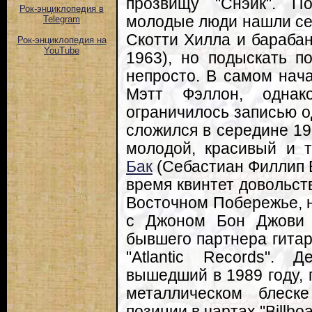
прозвищу "Снэйк". П
Рок-энциклопедия в
молодые люди нашли себ
Telegram
Скотти Хилла и бараба
Рок-энциклопедия на
YouTube
1963), но подыскать п
непросто. В самом нача
Мэтт Фэллон, однак
ограничилось записью о
сложился в середине 19
молодой, красивый и 
Бак
(Себастиан Филлип Би
время квинтет довольст
Восточном Побережье, н
с Джоном Бон Джови 
бывшего партнера гитар
"Atlantic Records".
вышедший в 1989 году, 
металлическом блеск
позиции в чартах "Billboa