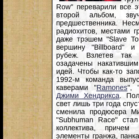
Row" переварили все э
второй альбом, зву
предшественника. Несм
радиохитов, местами г
даже трэшем "Slave To
вершину "Billboard" 
рубеж. Взлетев так 
озадачены накатившим
идей. Чтобы как-то зап
1992-м команда выпус
каверами "
Ramones
", 
Джими Хендрикса
. По
свет лишь три года спус
сменила продюсера Ми
"Subhuman Race" ста
коллектива, причем 
элементы гранжа, панка