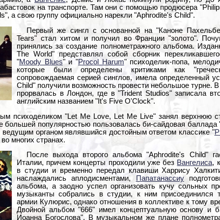
забастовок на транспорте. Там они с помощью продюсера "Phil
s", а свою группу официально нарекли "Aphrodite's Child".
Первый же сингл с основанной на "Каноне Пахельбе
Tears" стал хитом и получил во Франции "золото". Поч
принялись за создание полнометражного альбома. Издан
The World" представлял собой сборник перекликавшег
"
Moody Blues
" и "
Procol Harum
" психоделик-попа, мелод
которые были определены критиками как "греческ
сопровождаемая серией синглов, имела определенный успе
Child" получили возможность провести небольшое турне. В 
прорвалась в Лондон, где в "Trident Studios" записала 
английским названием "It's Five O'Clock".
ым психоделиком "Let Me Love, Let Me Live" занял верхнюю с
е большей популярностью пользовалась би-сайдовая баллада "M
оим ведущим органом являвшийся достойным ответом классике "
P
 во многих странах.
После выхода второго альбома "Aphrodite's Child" г
Италии, причем концерты проходили уже без
Вангелиса
, 
в студии и временно передал клавиши Харрису Халкит
наслаждались аплодисментами,
Папатанассиу
подготов
альбома, а заодно успел организовать кучу сольных про
музыканты собрались в студии, к ним присоединился 
армии Кулюрис, однако отношения в коллективе к тому вр
Двойной альбом "666" имел концептуальную основу и б
Иоанна Богослова". В музыкальном же плане полнометра