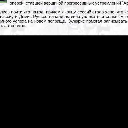
оперой, ставшей вершиной прогрессивных устремлений "Aphr
лись почти что на год, причем к концу сессий стало ясно, что к
ассиу и Демис Руссос начали активно увлекаться сольным т
омного успеха на новом поприще. Кулюрис помогал записывать и
ь автономно.