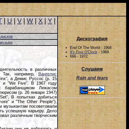
T
|
U
|
V
|
W
|
X
|
Y
|
-дисков
Дискография
-музыки
End Of The World - 1968
It's Five O'Clock
- 1969
666 - 1972
Слушаем
деятельность в различных
. Так, например,
Вангелис
Rain and tears
nx", а Демис Руссос (р. 15
" и "We Five". В 1967 году
с барабанщиком Люкасом
люрисом (р. 26 января 1947)
Set". В попытках добиться
ore" и "The Other People").
там музыкантам посоветовали
ать успешную карьеру. Дело
твовал различным творческим
Англии они не добрались и