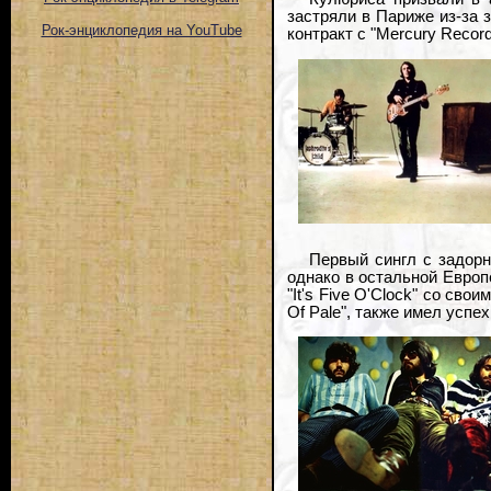
застряли в Париже из-за 
Рок-энциклопедия на YouTube
контракт с "Mercury Record
Первый сингл с задорн
однако в остальной Европ
"It's Five O'Clock" со св
Of Pale", также имел успех