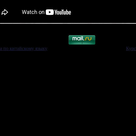
а по китайскому языку
pekinai обучение китайскому языку. .
Курс