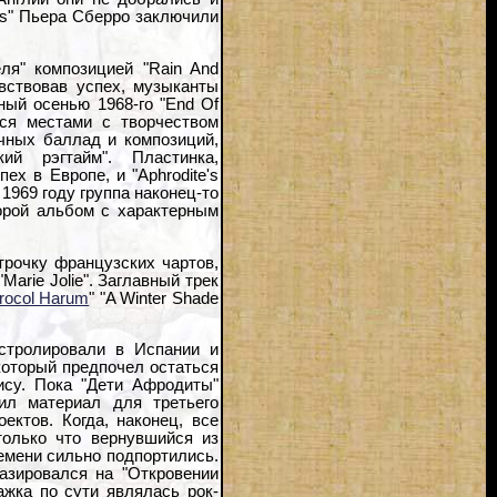
ips" Пьера Сберро заключили
ля" композицией "Rain And
увствовав успех, музыканты
ный осенью 1968-го "End Of
ося местами с творчеством
ичных баллад и композиций,
ий рэгтайм". Пластинка,
х в Европе, и "Aphrodite's
1969 году группа наконец-то
второй альбом с характерным
трочку французских чартов,
arie Jolie". Заглавный трек
rocol Harum
" "A Winter Shade
астролировали в Испании и
который предпочел остаться
ису. Пока "Дети Афродиты"
ил материал для третьего
ектов. Когда, наконец, все
только что вернувшийся из
емени сильно подпортились.
азировался на "Откровении
жка по сути являлась рок-