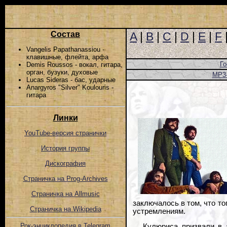
Состав
A
|
B
|
C
|
D
|
E
|
F
Vangelis Papathanassiou -
клавишные, флейта, арфа
Го
Demis Roussos - вокал, гитара,
орган, бузуки, духовые
MP3
Lucas Sideras - бас, ударные
Anargyros "Silver" Koulouris -
гитара
Линки
YouTube-версия странички
История группы
Дискография
Страничка на Prog-Archives
Страничка на Allmusic
заключалось в том, что т
Страничка на Wikipedia
устремлениям.
Рок-энциклопедия в Telegram
Кулюриса призвали в