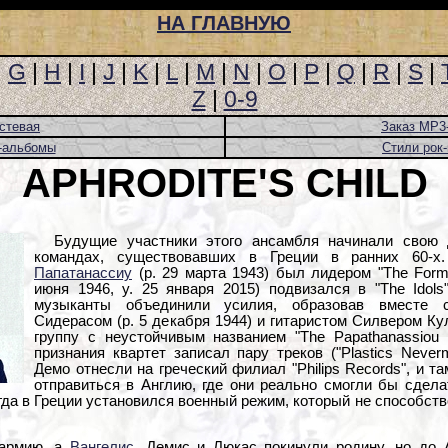
НА ГЛАВНУЮ
|
G
|
H
|
I
|
J
|
K
|
L
|
M
|
N
|
O
|
P
|
Q
|
R
|
S
|
Z
|
0-9
стевая
Заказ MP3
-альбомы
Стили рок
APHRODITE'S CHILD
Будущие участники этого ансамбля начинали свою 
командах, существовавших в Греции в ранних 60-х
Папатанассиу
(р. 29 марта 1943) был лидером "The Formi
июня 1946, у. 25 января 2015) подвизался в "The Idols
музыканты объединили усилия, образовав вместе 
Сидерасом (р. 5 декабря 1944) и гитаристом Силвером Ку
группу с неустойчивым названием "The Papathanassiou 
признания квартет записал пару треков ("Plastics Neverm
Демо отнесли на греческий филиал "Philips Records", и 
отправиться в Англию, где они реально смогли бы сдел
огда в Греции установился военный режим, который не способс
 армию, а
Вангелис
, Демис и Люкас покинули родину, но до 