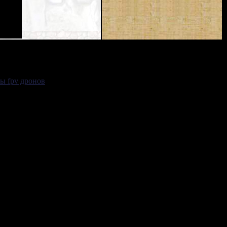
ы fpv дронов
.