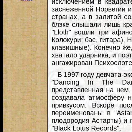
исключением в квадрате
заснеженной Норвегии и
странах, а в залитой с
блэке слышали лишь кра
"Lloth" вошли три афин
Колокури; бас, гитара), 
клавишные). Конечно же
хватало ударника, и по
ангажирован Психослотер
В 1997 году девчата-э
"Dancing In The Dar
представленная на нем,
создавала атмосферу н
привкусом. Вскоре пос
переименованы в "Astar
плодородия Астарты) и 
"Black Lotus Records".