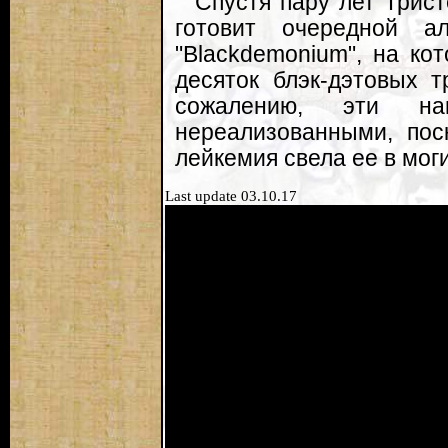
Спустя пару лет Трист
готовит очередной а
"Blackdemonium", на ко
десяток блэк-дэтовых 
сожалению, эти н
нереализованными, пос
лейкемия свела ее в моги
Last update 03.10.17