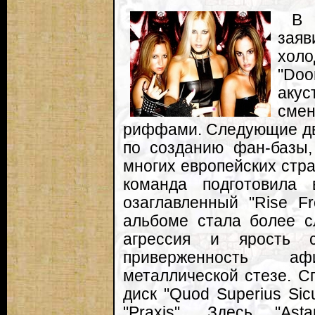
В 
зая
холо
"Doo
аку
сме
риффами. Следующие два
по созданию фан-базы, 
многих европейских стр
команда подготовила 
озаглавленный "Rise F
альбоме стала более с
агрессия и ярость с
приверженность а
металлической стезе. С
диск "Quod Superius Sicu
"Praxis". Здесь "As