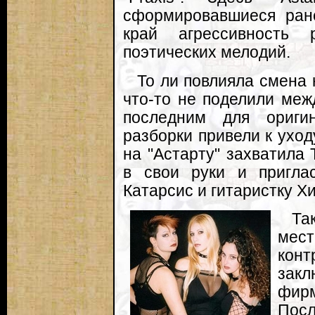
сформировавшиеся ран
край агрессивность 
поэтических мелодий.
То ли повлияла смена 
что-то не поделили меж
последним для оригин
разборки привели к уход
на "Астарту" захватила
в свои руки и пригла
Катарсис и гитаристку Х
Та
мест
конт
зак
фир
Посл