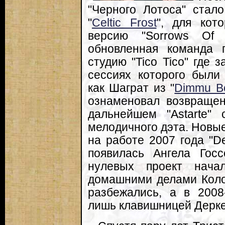
"Черного Лотоса" стал
"
Celtic Frost
", для кот
версию "Sorrows Of 
обновленная команда 
студию "Tico Tico" где з
сессиях которого были
как Шаграт из "
Dimmu Bo
ознаменовал возвращен
дальнейшем "Astarte" 
мелодичного дэта. Новы
на работе 2007 года "De
появилась Ангела Госс
нулевых проект нача
домашними делами Коло
разбежались, а в 2008-
лишь клавишницей Дерке