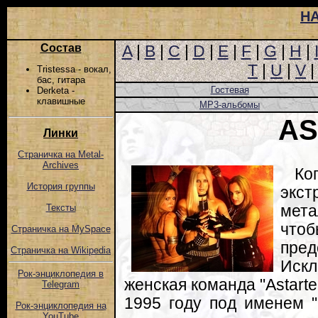
Н
Состав
A
|
B
|
C
|
D
|
E
|
F
|
G
|
H
|
T
|
U
|
V
Tristessa - вокал,
бас, гитара
Гостевая
Derketa -
клавишные
MP3-альбомы
AS
Линки
Страничка на Metal-
Archives
К
История группы
экст
мета
Тексты
что
Страничка на MySpace
пред
Страничка на Wikipedia
Искл
Рок-энциклопедия в
женская команда "Astart
Telegram
1995 году под именем "L
Рок-энциклопедия на
YouTube