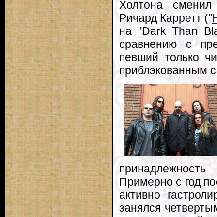
Холтона сменил
Ричард Карретт ("
на "Dark Than Bl
сравнению с пр
певший только чи
приблэкованным с
принадлежность
Примерно с год по
активно гастроли
занялся четвертым