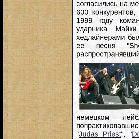
согласились на м
600 конкурентов,
1999 году кома
ударника Майки
хедлайнерами был
ее песня "Sh
распространявший
немецком лей
попрактиковавшис
"
Judas Priest
", "
D