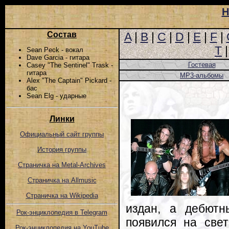
Н
Состав
A
|
B
|
C
|
D
|
E
|
F
|
T
Sean Peck - вокал
Dave Garcia - гитара
Гостевая
Casey "The Sentinel" Trask -
гитара
MP3-альбомы
Alex "The Captain" Pickard -
бас
Sean Elg - ударные
Линки
Официальный сайт группы
История группы
Страничка на Metal-Archives
Страничка на Allmusic
Страничка на Wikipedia
издан, а дебютн
Рок-энциклопедия в Telegram
появился на све
Рок-энциклопедия на YouTube