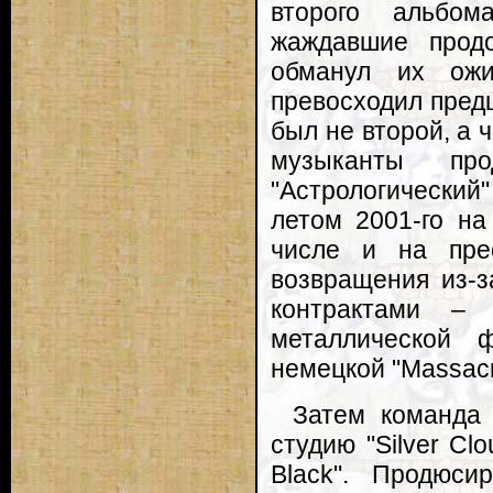
второго альбом
жаждавшие продол
обманул их ожи
превосходил предш
был не второй, а 
музыканты про
"Астрологически
летом 2001-го на
числе и на пре
возвращения из-з
контрактами – 
металлической 
немецкой "Massacr
Затем команда 
студию "Silver Cl
Black". Продюси