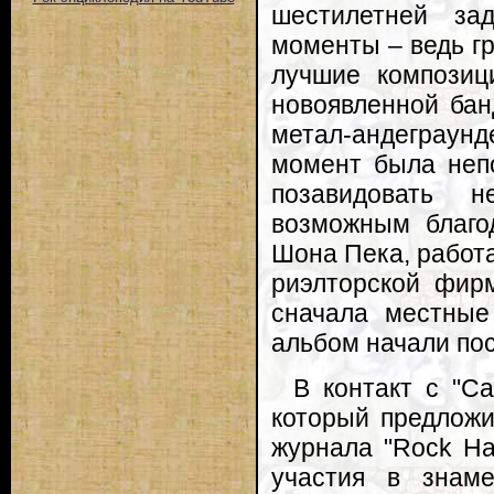
шестилетней за
моменты – ведь г
лучшие композици
новоявленной бан
метал-андеграунд
момент была непо
позавидовать 
возможным благо
Шона Пека, работ
риэлторской фирм
сначала местные
альбом начали пос
В контакт с "C
который предложи
журнала "Rock Ha
участия в знаме