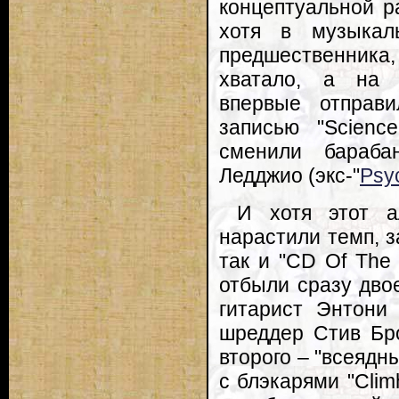
концептуальной р
хотя в музыкал
предшественника,
хватало, а на е
впервые отправи
записью "Science
сменили бараба
Ледджио (экс-"
Psyc
И хотя этот а
нарастили темп, з
так и "CD Of The
отбыли сразу дво
гитарист Энтони
шреддер Стив Бро
второго – "всеядн
с блэкарями "Clim