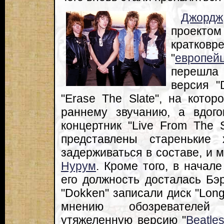
Джордж
проекто
кратко
"
европей
перешла 
версия "
"Erase The Slate", на кото
раннему звучанию, а вдог
концертник "Live From The 
представлены старенькие
задерживаться в составе, и 
Нурум
. Кроме того, в начал
его должность досталась Бэ
"Dokken" записали диск "Lon
мнению обозревателей
утяжеленную версию "
Beatle