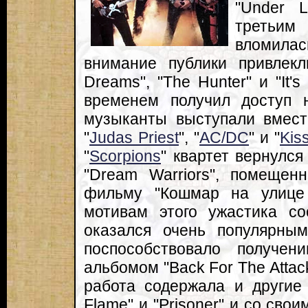
"Under 
третьи
вломилас
внимание публики привлек
Dreams", "The Hunter" и "It'
временем получил доступ 
музыканты выступали вмест
"
Judas Priest
", "
AC/DC
" и "
Kis
"
Scorpions
" квартет вернулся
"Dream Warriors", помещен
фильму "Кошмар на улице
мотивам этого ужастика со
оказался очень популярны
поспособствовало получе
альбомом "Back For The Attac
работа содержала и другие 
Flame" и "Prisoner" и со св