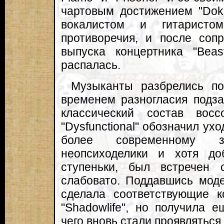
чартовым достижением "Dok
вокалистом и гитаристо
противоречия, и после соп
выпуска концертника "Bea
распалась.
Музыканты разбрелись по
временем разногласия подза
классический состав восс
"Dysfunctional" обозначил ух
более современному 
неопсиходелики и хотя до
ступеньки, был встречен 
слабовато. Поддавшись моде
сделала соответствующие к
"Shadowlife", но получила 
чего вновь стали проявляться