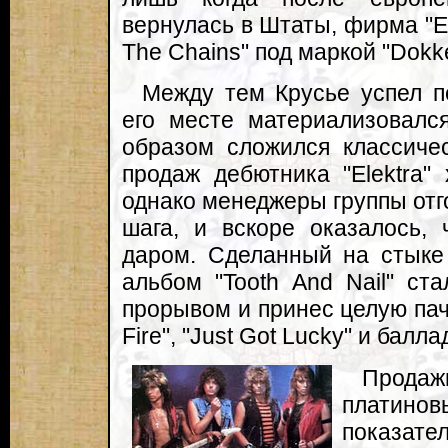
вернулась в Штаты, фирма "El
The Chains" под маркой "Dokk
Между тем Крусье успел п
его месте материализовал
образом сложился классиче
продаж дебютника "Elektra" 
однако менеджеры группы отг
шага, и вскоре оказалось,
даром. Сделанный на стыке 
альбом "Tooth And Nail" ст
прорывом и принес целую пачк
Fire", "Just Got Lucky" и балла
Продаж
платинов
показате