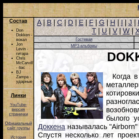
Состав
A
|
B
|
C
|
D
|
E
|
F
|
G
|
H
|
I
|
J
|
T
|
U
|
V
|
W
|
Don
Dokken -
Гостевая
вокал
Jon
MP3-альбомы
Levin -
DOK
гитара
Chris
McCarvill
- бас
BJ
Когда в
Zampa -
ударные
металлер
котиров
Линки
разногла
YouTube-
возобно
версия
странички
былого у
Официальный
Доккена
называлась "Airborn" 
сайт группы
Спустя несколько лет проек
История