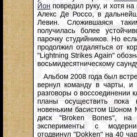
Йон
повредил руку, и хотя на
Алекс Де Россо, в дальней
Левин. Сложившаяся таки
получилась более устойчи
парочку студийников. Но если
продолжил отдаляться от ко
"Lightning Strikes Again" обо
восьмидесятническому саунду
Альбом 2008 года был встр
вернул команду в чарты, и
разговоры о воссоединении к
планы осуществить пока 
новеньким басистом Шоном 
диск "Broken Bones", на
эксперименты с модерни
отодвинул "Dokken" на 40 ча