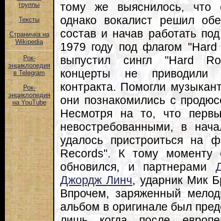
тому же выяснилось, что с
группы
однако вокалист решил об
Тексты
состав и начав работать под
Страничка на
Wikipedia
1979 году под флагом "Hard 
выпустил сингл "Hard R
Рок-
энциклопедия
концерты не приводили 
в Telegram
контракта. Помогли музыкан
Рок-
энциклопедия
они познакомились с продю
на YouTube
Несмотря на то, что перв
невостребованными, в нач
удалось пристроиться на ф
Records". К тому моменту 
обновился, и партнерами
Джордж Линч
, ударник Мик Б
Впрочем, заряженный мелод
альбом в оригинале был пред
лишь когда после европе