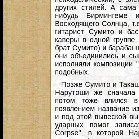
других стилей. А сама
нибудь Бирмингеме 
Восходящего Солнца, т.е
гитарист Сумито и ба
каверы в одной группе
брат Сумито) и барабанщ
они объединились и сы
исполняли композиции "
подобных.
Позже Сумито и Такаши
Нарутоши же сначала 
потом тоже влился в 
появлением название из
и под этой вывеской в
ударных помог запис
Corpse", в которой На