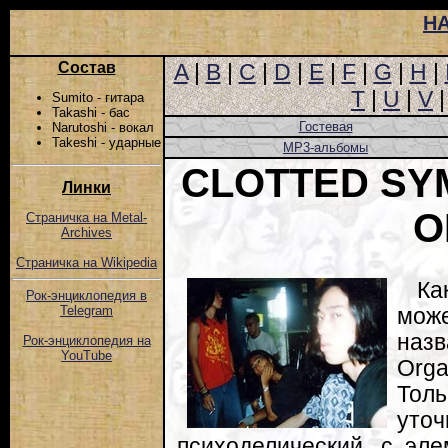
Н
Состав
A
|
B
|
C
|
D
|
E
|
F
|
G
|
H
|
T
|
U
|
V
Sumito - гитара
Takashi - бас
Гостевая
Narutoshi - вокал
Takeshi - ударные
MP3-альбомы
CLOTTED SY
Линки
O
Страничка на Metal-
Archives
Страничка на Wikipedia
Ка
Рок-энциклопедия в
Telegram
мож
назв
Рок-энциклопедия на
YouTube
Org
Тол
уточ
психоделический, с эл