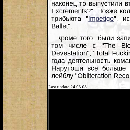
наконец-то выпустили в
Excrements?". Позже ко
трибьюта "
Impetigo
", и
Ballet".
Кроме того, были зап
том числе с "The Blood
Devestation", "Total Fuck
года деятельность кома
Нарутоши все больше 
лейблу "Obliteration Reco
Last update 24.03.08