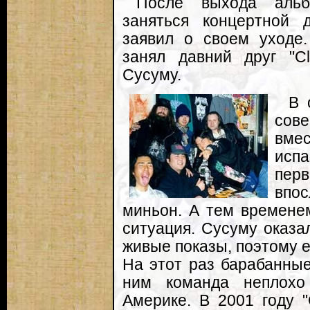
После выхода альб
заняться концертной 
заявил о своем уходе.
занял давний друг "Cl
Сусуму.
В 
сове
вмес
исп
пе
впо
миньон. А тем времене
ситуация. Сусуму оказа
живые показы, поэтому е
На этот раз барабанные
ним команда неплохо
Америке. В 2001 году "