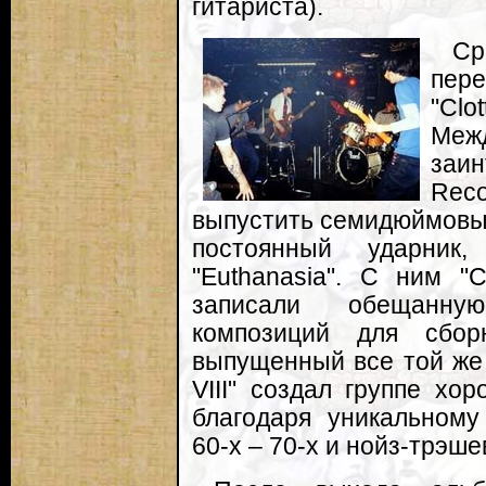
гитариста).
Ср
пер
"Clo
Ме
заи
Reco
выпустить семидюймовый
постоянный ударник
"Euthanasia". С ним "C
записали обещанную
композиций для сбор
выпущенный все той же 
VIII" создал группе х
благодаря уникальному
60-х – 70-х и нойз-трэше