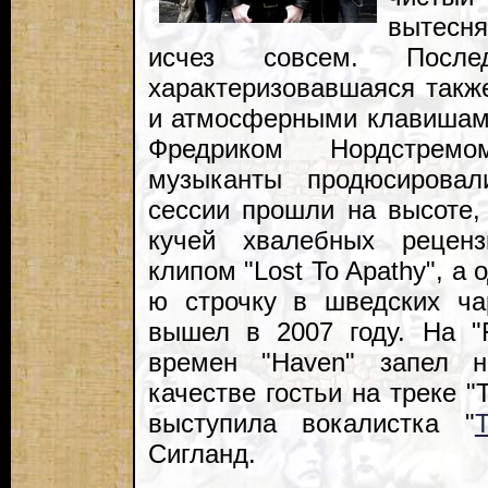
вытесн
исчез совсем. Посл
характеризовавшаяся такж
и атмосферными клавишами
Фредриком Нордстрем
музыканты продюсировал
сессии прошли на высоте, 
кучей хвалебных реценз
клипом "Lost To Apathy", а
ю строчку в шведских ча
вышел в 2007 году. На "F
времен "Haven" запел 
качестве гостьи на треке 
выступила вокалистка "
Сигланд.