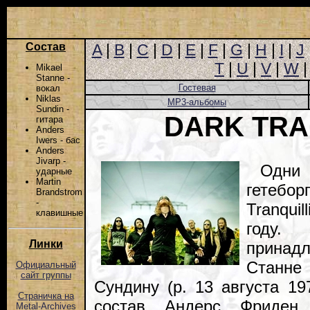
Состав
A
|
B
|
C
|
D
|
E
|
F
|
G
|
H
|
I
|
J
T
|
U
|
V
|
W
Mikael
Stanne -
Гостевая
вокал
Niklas
MP3-альбомы
Sundin -
DARK TRA
гитара
Anders
Iwers - бас
Anders
Jivarp -
Одн
ударные
Martin
гетеб
Brandstrom
-
Tranquil
клавишные
году.
Линки
принад
Станне 
Официальный
сайт группы
Сундину (р. 13 августа 19
Страничка на
состав Андерс Фриден 
Metal-Archives