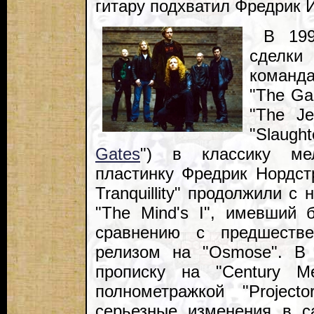
гитару подхватил Фредрик 
В 199
сделки
команд
"The Ga
"The Je
"Slaugh
Gates
") в классику мел
пластинку Фредрик Нордст
Tranquillity" продолжили с
"The Mind's I", имевший 
сравнению с предшестве
релизом на "Osmose". В 
прописку на "Century M
полнометражкой "Project
серьезные изменения в с