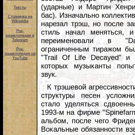
(ударные) и Мартин Хенри
Тексты
бас). Изначально коллектив 
Страничка на
Wikipedia
нарезал трэш, но после за
стиль начал меняться, 
Рок-
энциклопедия в
переименовали в "Dar
Telegram
ограниченным тиражом бы
Рок-
энциклопедия на
"Trail Of Life Decayed" и 
YouTube
которых музыканты попы
звук.
К трэшевой агрессивност
структуры песен усложн
стало уделяться сдвоенн
1993-м на фирме "Spinefa
альбом, после чего Фриде
Вокальные обязанности взв