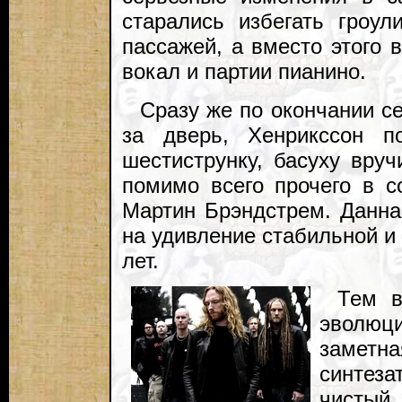
старались избегать гроул
пассажей, а вместо этого 
вокал и партии пианино.
Сразу же по окончании с
за дверь, Хенрикссон п
шестиструнку, басуху вру
помимо всего прочего в с
Мартин Брэндстрем. Данна
на удивление стабильной и
лет.
Тем в
эволюц
заметн
синтез
чисты