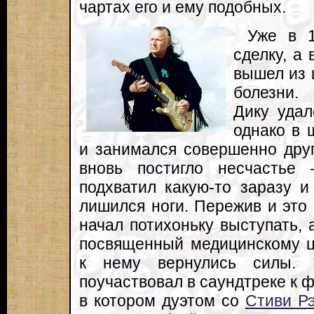
чартах его и ему подобных.
Уже в 1
сделку, а
вышел из 
болезни.
Дику удал
однако в 
и занимался совершенно друг
вновь постигло несчастье
подхватил какую-то заразу и
лишился ноги. Пережив и это 
начал потихоньку выступать, 
посвященный медицинскому це
к нему вернулись силы.
поучаствовал в саундтреке к ф
в котором дуэтом со
Стиви Р