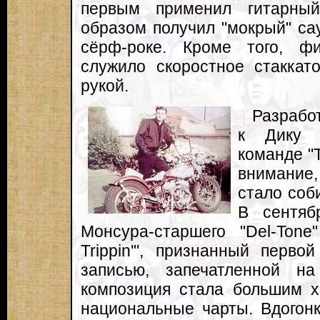
первым применил гитарны
образом получил "мокрый" са
сёрф-роке. Кроме того, 
служило скоростное стаккат
рукой.
Разработ
к Дику 
команде "
внимание,
стало соб
В сентяб
Монсура-старшего "Del-Tone
Trippin'", признанный перво
записью, запечатленной н
композиция стала большим х
национальные чарты. Вдогон