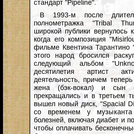
стандарт "Pipeline".
В 1993-м после длител
полнометражка "Tribal Th
широкой публики вернулось к
когда его композиция "Misirl
фильме Квентина Тарантино "P
этого народ бросился раскуп
следующий альбом "Unkno
десятилетия артист акти
деятельность, причем теперь
жена (бэк-вокал) и сын 
прекращались и в третьем ты
вышел новый диск, "Spacial Di
со временем у музыканта
болезней, включая диабет и п
чтобы оплачивать бесконечны