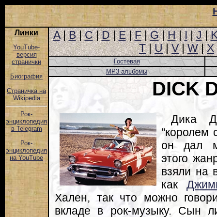
Линки
A
|
B
|
C
|
D
|
E
|
F
|
G
|
H
|
I
|
J
|
T
|
U
|
V
|
W
|
X
YouTube-
версия
Гостевая
странички
MP3-альбомы
Биография
DICK 
Страничка на
Wikipedia
Рок-
Дика Д
энциклопедия
в Telegram
"королем 
он дал м
Рок-
энциклопедия
этого жанр
на YouTube
взяли на 
как
Джим
Хален, так что можно говор
вкладе в рок-музыку. Сын л