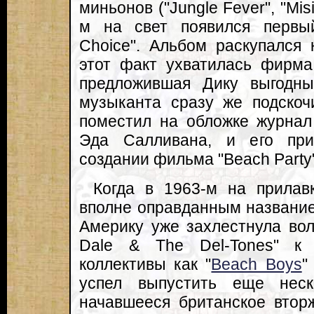
миньонов ("Jungle Fever", "Misir
м на свет появился первый 
Choice". Альбом раскупался 
этот факт ухватилась фирма 
предложившая Дику выгодный
музыканта сразу же подскоч
поместил на обложке журнал 
Эда Салливана, и его при
создании фильма "Beach Party"
Когда в 1963-м на прилав
вполне оправданным названием 
Америку уже захлестнула вол
Dale & The Del-Tones" к
коллективы как "
Beach Boys
"
успел выпустить еще неск
начавшееся британское втор