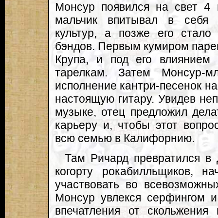
Монсур появился на свет 4 
мальчик впитывал в себя
культур, а позже его стало 
бэндов. Первым кумиром паре
Крупа, и под его влиянием 
тарелкам. Затем Монсур-м
исполнение кантри-песенок на 
настоящую гитару. Увидев не
музыке, отец предложил дел
карьеру и, чтобы этот вопро
всю семью в Калифорнию.
Там Ричард превратился в 
когорту рокабилльщиков, на
участвовать во всевозможных
Монсур увлекся серфингом и
впечатления от скольжения