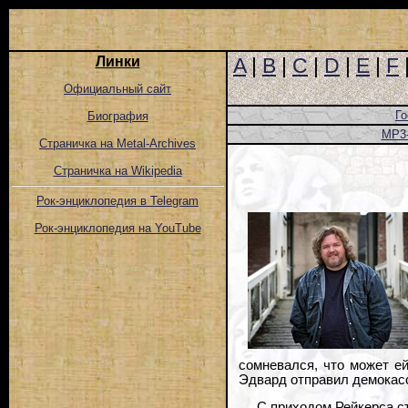
Линки
A
|
B
|
C
|
D
|
E
|
F
Официальный сайт
Го
Биография
MP3
Страничка на Metal-Archives
Страничка на Wikipedia
Рок-энциклопедия в Telegram
Рок-энциклопедия на YouTube
сомневался, что может е
Эдвард отправил демокасс
С приходом Рейкерса ст