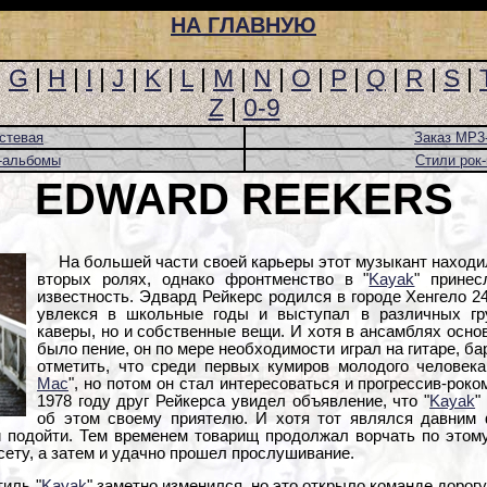
НА ГЛАВНУЮ
|
G
|
H
|
I
|
J
|
K
|
L
|
M
|
N
|
O
|
P
|
Q
|
R
|
S
|
Z
|
0-9
стевая
Заказ MP3
-альбомы
Стили рок
EDWARD REEKERS
На большей части своей карьеры этот музыкант находил
вторых ролях, однако фронтменство в "
Kayak
" прине
известность. Эдвард Рейкерс родился в городе Хенгело 2
увлекся в школьные годы и выступал в различных гру
каверы, но и собственные вещи. И хотя в ансамблях осн
было пение, он по мере необходимости играл на гитаре, б
отметить, что среди первых кумиров молодого человек
Mac
", но потом он стал интересоваться и прогрессив-роком
1978 году друг Рейкерса увидел объявление, что "
Kayak
"
об этом своему приятелю. И хотя тот являлся давним 
й подойти. Тем временем товарищ продолжал ворчать по этому
ету, а затем и удачно прошел прослушивание.
иль "
Kayak
" заметно изменился, но это открыло команде дорогу