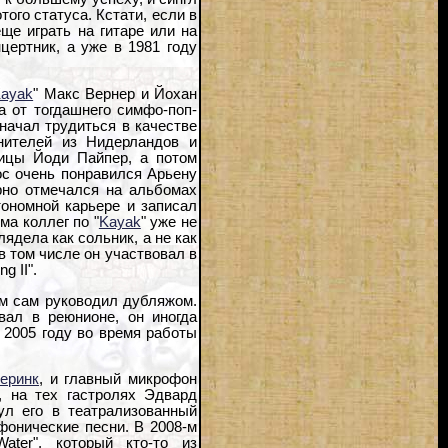
того статуса. Кстати, если в
ще играть на гитаре или на
цертник, а уже в 1981 году
ayak
" Макс Вернер и Йохан
 от тогдашнего симфо-поп-
начал трудиться в качестве
нителей из Нидерландов и
вицы Йоди Пайпер, а потом
лос очень понравился Арьену
ярно отмечался на альбомах
тономной карьере и записал
ма коллег по "
Kayak
" уже не
ядела как сольник, а не как
в том числе он участвовал в
g II".
ем сам руководил дубляжом.
вал в реюнионе, он иногда
 2005 году во время работы
еринк
, и главный микрофон
, на тех гастролях Эдвард
л его в театрализованный
ифонические песни. В 2008-м
ater", который кто-то из