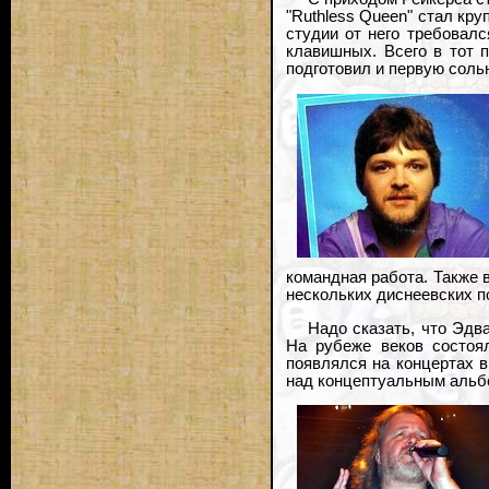
"Ruthless Queen" стал кру
студии от него требовалс
клавишных. Всего в тот п
подготовил и первую соль
командная работа. Также в
нескольких диснеевских пос
Надо сказать, что Эдв
На рубеже веков состоя
появлялся на концертах в
над концептуальным альбо