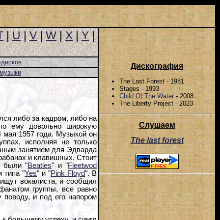
T
|
U
|
V
|
W
|
X
|
Y
|
-дисков
Дискография
-музыки
The Last Forest - 1981
Stages - 1993
Child Of The Water
- 2008
The Liberty Project - 2023
ся либо за кадром, либо на
Слушаем
сло ему довольно широкую
4 мая 1957 года. Музыкой он
The last forest
ппах, исполняя не только
овным занятием для Эдварда
арабанах и клавишных. Стоит
а были "
Beatles
" и "
Fleetwod
 типа "
Yes
" и "
Pink Floyd
". В
 ищут вокалиста, и сообщил
фанатом группы, все равно
 поводу, и под его напором
 к большему успеху, и сингл