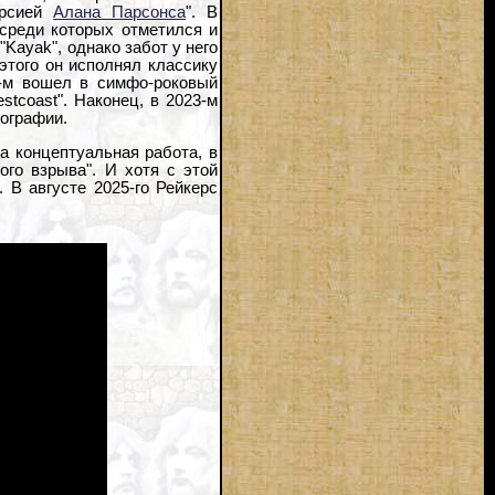
ерсией
Алана Парсонса
". В
 среди которых отметился и
Kayak", однако забот у него
 этого он исполнял классику
15-м вошел в симфо-роковый
estcoast". Наконец, в 2023-м
кографии.
а концептуальная работа, в
ого взрыва". И хотя с этой
 В августе 2025-го Рейкерс