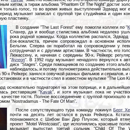
пным хитом, а тираж альбома "Phantom Of The Night" достиг золо
я только голос, то во время живых выступлений Эдвард мог е
ериод музыкант записал с группой три студийника и один кон
ную пластинку.
В создании "The Last Forest" ему помогли коллеги по "
K
Слахер, да и вообще стилистика альбома недалеко ушла
рока родной команды. Когда коллектив распался, Эдвард 
бэк-вокалиста, причем сопровождал в основном испол
Бельгии. Сперва он поработал на сопровождении у пе
сотрудничал и с другими артистами. В частности, его го
Люкассену, и, начиная с середины 90-х, Рейкерс регул
"
Ayreon
". В 1992 году музыкант ненадолго вернулся к ав
диск "Stages". Среди помощников по созданию этого альбо
наблюдалось, и потому полнометражка действительно выгл
 90-х Рейкерс занялся озвучкой разных фильмов и сериалов, и 
тановках и в частности спел в известном мультике "The Lion Kin
ард основательно поднаторел на этом поприще, и в дальнейш
лась реставрация "
Kayak
", и хотя музыкант пока не участво
 качестве гостя. Полное воссоединение с группой произошло в
мом "Nostradamus - The Fate Of Man".
После сопутствующего тура команду покинул
Берт Хе
почти на десять лет остался в руках Рейкерса. Кстати
познакомился с Шибом Ван Дер Плухом, который втяну
проект "Motel Westcoast", где исполнялись красивые пол
музыкант выпустил третий сольник "Child Of The W