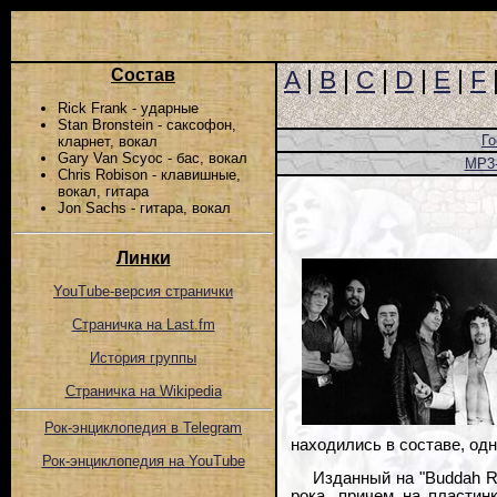
Состав
A
|
B
|
C
|
D
|
E
|
F
Rick Frank - ударные
Stan Bronstein - саксофон,
Го
кларнет, вокал
Gary Van Scyoc - бас, вокал
MP3
Chris Robison - клавишные,
вокал, гитара
Jon Sachs - гитара, вокал
Линки
YouTube-версия странички
Страничка на Last.fm
История группы
Страничка на Wikipedia
Рок-энциклопедия в Telegram
находились в составе, одн
Рок-энциклопедия на YouTube
Изданный на "Buddah R
рока, причем на пластин