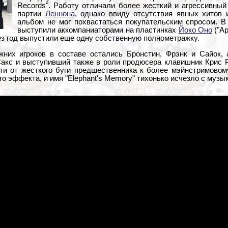
Records". Работу отличали более жесткий и агрессивный
партии
Леннона
, однако ввиду отсутствия явных хитов 
альбом не мог похвастаться покупательским спросом. В 
выступили аккомпаниаторами на пластинках
Йоко Оно
("Ap
ерез год выпустили еще одну собственную полнометражку.
жних игроков в составе остались Бронстин, Фрэнк и Сайок,
акс и выступивший также в роли продюсера клавишник Крис Ро
ти от жесткого буги предшественника к более мэйнстримовом
о эффекта, и имя "Elephant's Memory" тихонько исчезло с музык