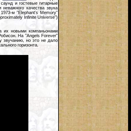
 саунд и гостевые гитарные
и неважного качества звука
1973-м "Elephant's Memory"
proximately Infinite Universe")
 а их новыми компаньонами
бисон. На "Angels Forever"
у звучанию, но это не дало
ального горизонта.