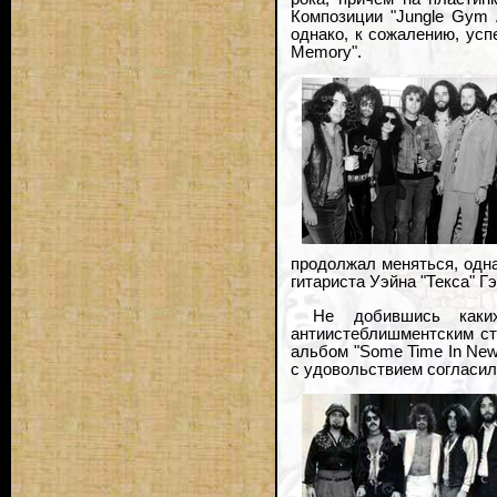
Композиции "Jungle Gym 
однако, к сожалению, усп
Memory".
продолжал меняться, одна
гитариста Уэйна "Текса" 
Не добившись каких
антиистеблишментским ст
альбом "Some Time In New 
с удовольствием согласил