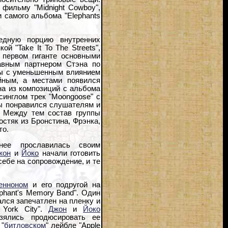
 фильму "Midnight Cowboy",
 самого альбома "Elephants
едную порцию внутренних
й "Take It To The Streets",
 первом гиганте основными
авным партнером Стэна по
ппы с уменьшенным влиянием
йным, а местами появился
на из композиций с альбома
синглом трек "Moongoose" с
ры понравился слушателям и
". Между тем состав группы
остяк из Бронстина, Фрэнка,
то.
нее прославилась своим
жон
и
Йоко
начали готовить
 себе на сопровождение, и те
енноном
и его подругой на
ephant's Memory Band". Один
ался запечатлен на пленку и
 York City".
Джон
и
Йоко
зялись продюсировать ее
 "
битловском
" лейбле "Apple