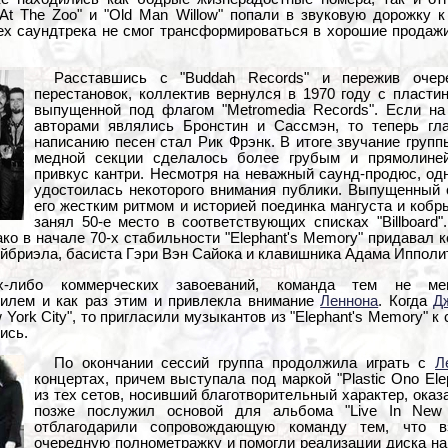
At The Zoo" и "Old Man Willow" попали в звуковую дорожку к
ех саундтрека не смог трансформироваться в хорошие продажи
Расставшись с "Buddah Records" и пережив очер
перестановок, коллектив вернулся в 1970 году с пластинко
выпущенной под флагом "Metromedia Records". Если на
авторами являлись Бронстин и Сассмэн, то теперь гл
написанию песен стал Рик Фрэнк. В итоге звучание гру
медной секции сделалось более грубым и прямолине
привкус кантри. Несмотря на неважный саунд-продюс, од
удостоилась некоторого внимания публики. Выпущенный 
его жестким ритмом и историей поединка мангуста и коб
занял 50-е место в соответствующих списках "Billboard
ко в начале 70-х стабильности "Elephant's Memory" придавал к
Гэйбриэла, басиста Гэри Вэн Сайока и клавишника Адама Ипполи
-либо коммерческих завоеваний, команда тем не ме
илем и как раз этим и привлекла внимание
Леннона
. Когда
Д
York City", то пригласили музыкантов из "Elephant's Memory" к
ись.
По окончании сессий группа продолжила играть с
Л
концертах, причем выступала под маркой "Plastic Ono El
из тех сетов, носивший благотворительный характер, оказ
позже послужил основой для альбома "Live In New
отблагодарили сопровождающую команду тем, что в
очередную полнометражку и помогли реализации диска на