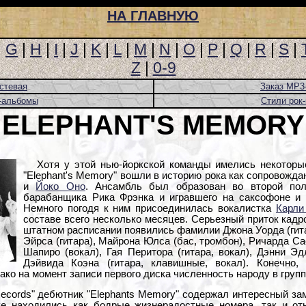
НА ГЛАВНУЮ
|
G
|
H
|
I
|
J
|
K
|
L
|
M
|
N
|
O
|
P
|
Q
|
R
|
S
|
Z
|
0-9
стевая
Заказ MP3
-альбомы
Стили рок
ELEPHANT'S MEMORY
Хотя у этой нью-йоркской команды имелись некоторы
"Elephant's Memory" вошли в историю рока как сопровожд
и
Йоко Оно
. Ансамбль был образован во второй пол
барабанщика Рика Фрэнка и игравшего на саксофоне и 
Немного погодя к ним присоединилась вокалистка
Карли
составе всего несколько месяцев. Серьезный приток кадро
штатном расписании появились фамилии Джона Уорда (гита
Эйрса (гитара), Майрона Юлса (бас, тромбон), Ричарда С
Шапиро (вокал), Гая Перитора (гитара, вокал), Дэнни Эд
Дэйвида Коэна (гитара, клавишные, вокал). Конечно,
ако на момент записи первого диска численность народу в групп
ecords" дебютник "Elephants Memory" содержал интересный зам
ке находились как бодрые жизнерадостные номера, так и от