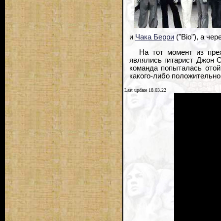
и
Чака Берри
("Bio"), а ч
На тот момент из пре
являлись гитарист Джон С
команда попыталась отой
какого-либо положительног
Last update 18.03.22