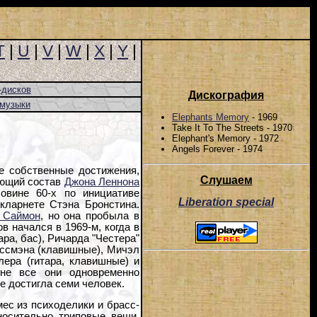
T
|
U
|
V
|
W
|
X
|
Y
|
-дисков
Дискография
-музыки
Elephants Memory
- 1969
Take It To The Streets - 1970
Elephant's Memory - 1972
Angels Forever - 1974
е собственные достижения,
Слушаем
ающий состав
Джона Леннона
овине 60-х по инициативе
Liberation special
кларнете Стэна Бронстина.
 Саймон
, но она пробыла в
в начался в 1969-м, когда в
ра, бас), Ричарда "Честера"
ассмэна (клавишные), Мичэл
лера (гитара, клавишные) и
 не все они одновременно
е достигла семи человек.
ес из психоделики и брасс-
носительно триповые вещи.