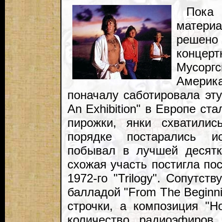
Пока
материа
решено
концер
Мусоргс
Америк
поначалу саботировала эту 
An Exhibition" в Европе ст
пирожки, янки схватили
порядке постарались и
побывал в лучшей десятк
схожая участь постигла по
1972-го "Trilogy". Сопутст
балладой "From The Beginn
строчки, а композиция "H
количество радиоэфиров