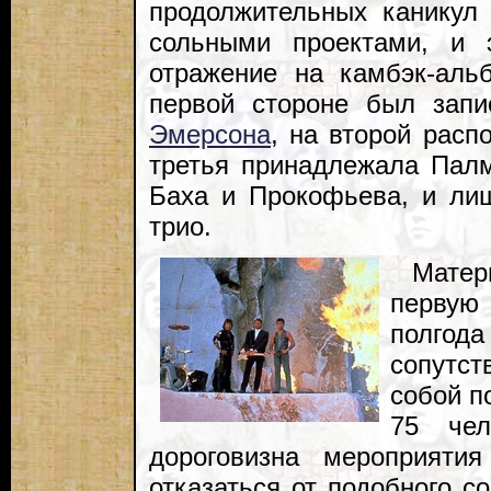
продолжительных каникул 
сольными проектами, и 
отражение на камбэк-аль
первой стороне был запи
Эмерсона
, на второй расп
третья принадлежала Палм
Баха и Прокофьева, и лиш
трио.
Мате
первую
полго
сопутст
собой п
75 чел
дороговизна мероприятия
отказаться от подобного с