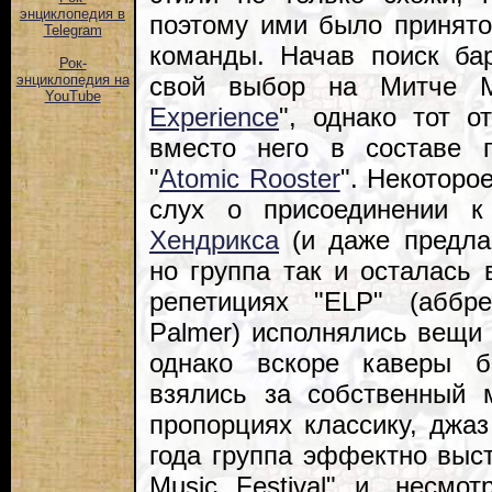
энциклопедия в
поэтому ими было принято
Telegram
команды. Начав поиск ба
Рок-
свой выбор на Митче М
энциклопедия на
YouTube
Experience
", однако тот о
вместо него в составе 
"
Atomic Rooster
". Некоторо
слух о присоединении 
Хендрикса
(и даже предлаг
но группа так и осталась
репетициях "ELP" (аббре
Palmer) исполнялись вещи 
однако вскоре каверы 
взялись за собственный 
пропорциях классику, джаз
года группа эффектно выст
Music Festival" и, несмо