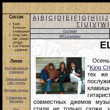
Состав
A
|
B
|
C
|
D
|
E
|
F
|
G
|
H
|
I
|
J
T
|
U
|
V
|
W
Keith
Emerson -
Гостевая
клавишные
Greg Lake -
MP3-альбомы
бас, вокал,
E
гитара
Carl Palmer
- ударные
Осень
Линки
"
King Cr
YouTube-версия
странички
тех же
Официальный
послуж
сайт группы
клавиш
История группы
гитари
Страничка на
совместных джемов музы
Wikipedia
стили не только схожи, 
Рок-