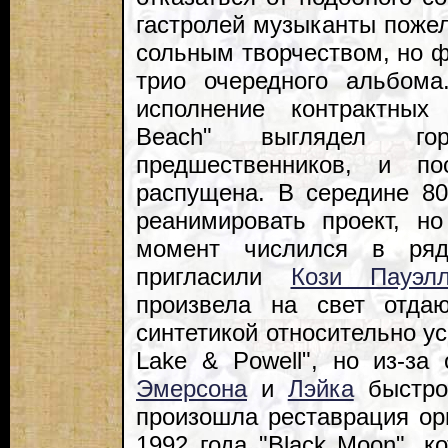
гастролей музыканты поже
сольным творчеством, но фи
трио очередного альбом
исполнение контрактных
Beach" выглядел го
предшественников, и п
распущена. В середине 8
реанимировать проект, н
момент числился в ряд
пригласили
Кози Пауэл
произвела на свет отда
синтетикой относительно у
Lake & Powell", но из-за
Эмерсона
и
Лэйка
быстро 
произошла реставрация ори
1992 года "Black Moon", к