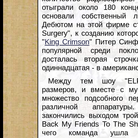
отыграли около 180 конц
основали собственный ле
Дебютом на этой фирме ст
Surgery", к созданию кото
"
King Crimson
" Питер Синф
популярной среди покл
досталась вторая строч
одиннадцатая - в американс
Между тем шоу "ELP"
размеров, и вместе с му
множество подсобного п
различной аппаратуры
закончились выходом трой
Back My Friends To The Sh
чего команда ушла