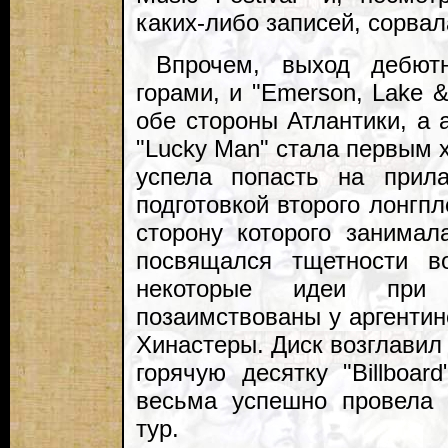
каких-либо записей, сорва
Впрочем, выход дебют
горами, и "Emerson, Lake &
обе стороны Атлантики, а
"Lucky Man" стала первым 
успела попасть на прила
подготовкой второго лонгпл
сторону которого занимал
посвящался тщетности в
некоторые идеи при
позаимствованы у аргентин
Хинастеры. Диск возглавил
горячую десятку "Billboar
весьма успешно провела 
тур.