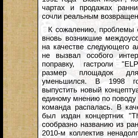
чартах и продажах ранн
сочли реальным возвращен
К сожалению, проблемы 
вновь возникшие междоус
на качестве следующего ал
не вызвал особого инте
поправку, гастроли "EL
размер площадок для
уменьшился. В 1998 го
выпустить новый концепту
единому мнению по поводу е
команда распалась. В кач
был издан концертник "T
сообразно названию из ран
2010-м коллектив ненадол