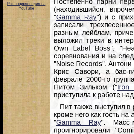
Постепенно парни пер
Рок-энциклопедия на
(находившийся, впроче
YouTube
"
Gamma Ray
") и с при
записали трехпесенн
разным лейблам, причем
выложил треки в интер
Own Label Boss". "Hea
соревнования и на след
"Noise Records". Антон
Крис Савори, а бас-
феврале 2000-го группа
Питом Зильком ("
Iron 
приступила к работе на
Пит также выступил в 
кроме него как гость на
"
Gamma Ray
". Масс
проигнорировали "Com