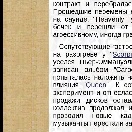
контракт и перебралас
Прошедшие перемены н
на саунде: "Heavenly"
бочек и перешли от 
агрессивному, иногда г
Сопутствующие гастро
на разогреве у "
Scorp
уселся Пьер-Эммануэ
записан альбом "Car
попыталась наложить н
влияния "
Queen
". К с
эксперимент и отнеслас
продажи дисков оста
коллектив продолжал 
проводил новые кад
музыканты перестали за