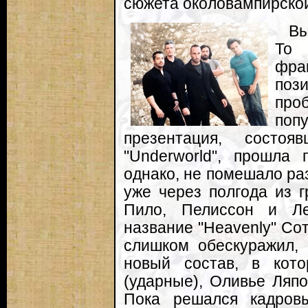
сюжета околовампирской
Вы
To
фра
поз
про
поп
презентация, состо
"Underworld", прошла
однако, не помешало ра
уже через полгода из г
Пило, Пелиссон и Ле
название "Heavenly" Сот
слишком обескуражил, 
новый состав, в кот
(ударные), Оливье Ляпо
Пока решался кадров