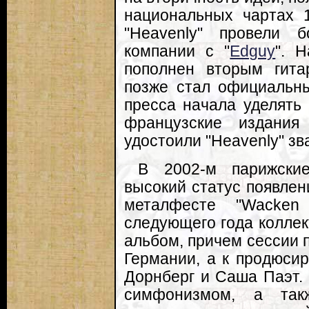
национальных чартах 
"Heavenly" провели 
компании с "
Edguy
". 
пополнен вторым гита
позже стал официальн
пресса начала уделять
французские издания
удостоили "Heavenly" зв
В 2002-м парижски
высокий статус появле
металфесте "Wacken
следующего года коллек
альбом, причем сессии п
Германии, а к продюси
Дорнберг и Саша Паэт.
симфонизмом, а такж