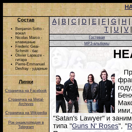
Н
Состав
A
|
B
|
C
|
D
|
E
|
F
|
G
|
H
|
T
|
U
|
V
Benjamin Sotto -
вокал
Гостевая
Nicolas Marco -
клавишные
MP3-альбомы
Frederic Geai-
HE
Schmitt - бас
Olivier Lapauze -
гитара
Pierre-Emmanuel
Desfray - ударные
П
фра
Линки
год
Страничка на Facebook
Бен
Страничка на Metal-
Мак
Archives
ими
Страничка на Wikipedia
"Satan's Lawyer" и зан
Рок-энциклопедия в
типа "
Guns N' Roses
", "
R
Telegram