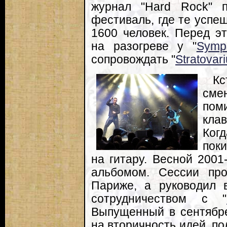
журнал "Hard Rock" 
фестиваль, где те успе
1600 человек. Перед эт
на разогреве у "
Symp
сопровождать "
Stratovar
Кс
сме
пом
кла
Ког
пок
на гитару. Весной 2001
альбомом. Сессии пр
Париже, а руководил 
сотрудничеством с "
Выпущенный в сентябре
на вторичность идей, по