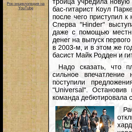
троица учредила новую 
Рок-энциклопедия на
бас-гитарист Коул Парке
YouTube
после чего приступил к
Сперва "Hinder" высту
даже с помощью местны
денег на выпуск первого
в 2003-м, и в этом же г
басист Майк Родден и ги
Надо сказать, что п
сильное впечатление 
поступили предложения
"Universal". Останови
команда дебютировала с
Ра
отк
хар