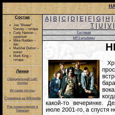
Н
Состав
A
|
B
|
C
|
D
|
E
|
F
|
G
|
H
|
T
|
U
|
V
Joe "Blower"
Garvey – гитара
Гостевая
Cody Hanson –
ударные
MP3-альбомы
Mike Rodden –
H
бас
Marshal Dutton –
вокал
Mark King –
гитара
Хр
прос
Линки
вст
Официальный сайт
бар
группы
вок
История группы
когд
Страничка на Wikipedia
какой-то вечеринке. Д
Рок-энциклопедия в
июле 2001-го, а спустя
Telegram