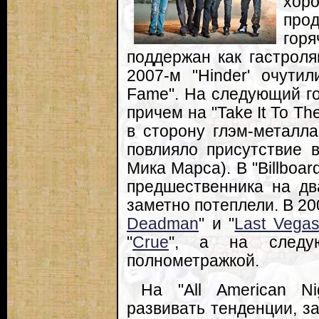
хор
про
гор
поддержан как гастроля
2007-м "Hinder' очути
Fame". На следующий г
причем на "Take It To Th
в сторону глэм-металл
повлияло присутствие в
Мика Марса). В "Billboa
предшественника на дв
заметно потеплели. В 20
Deadman
" и "
Last Vega
"
Crue
", а на следую
полнометражкой.
На "All American Ni
развивать тенденции, з