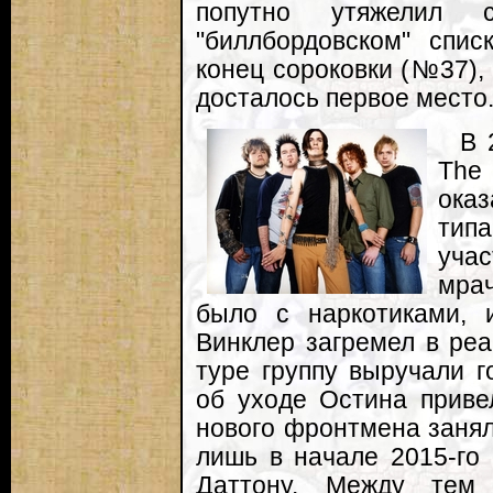
попутно утяжелил
"биллбордовском" спис
конец сороковки (№37), в
досталось первое место
В 
The
ока
тип
учас
мра
было с наркотиками, 
Винклер загремел в ре
туре группу выручали г
об уходе Остина приве
нового фронтмена занял
лишь в начале 2015-го
Даттону. Между тем "