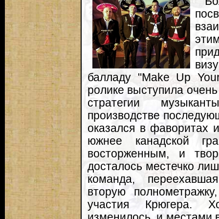
Бо
по
вза
эти
при
визу
балладу "Make Up You
ролике выступила очень 
стратегии музыкан
производстве последующ
оказался в фаворитах и
южнее канадской г
восторженным, и тво
досталось местечко лишь
команда, переехавшая
вторую полнометражку
участия Крюгера. Х
изменилось, и местами в