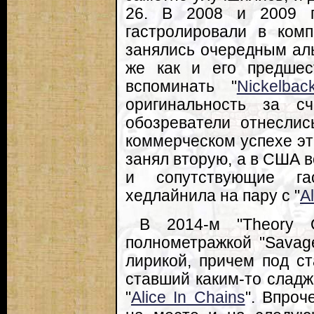
26. В 2008 и 2009 г
гастролировали в ком
занялись очередным альб
же как и его предшес
вспоминать "
Nickelbac
оригинальность за сч
обозреватели отнеслис
коммерческом успехе это
занял вторую, а в США 
и сопутствующие га
хедлайнила на пару с "
Al
В 2014-м "Theory 
полнометражкой "Savag
лирикой, причем под ст
ставший каким-то слад
"
Alice In Chains
". Впроч