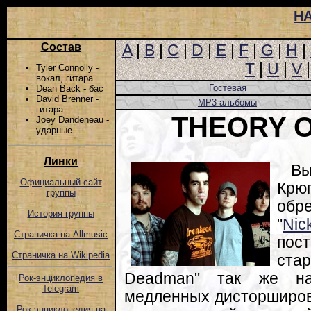
Н
Состав
A
|
B
|
C
|
D
|
E
|
F
|
G
|
H
|
T
|
U
|
V
Tyler Connolly -
вокал, гитара
Гостевая
Dean Back - бас
David Brenner -
MP3-альбомы
гитара
THEORY 
Joey Dandeneau -
ударные
Линки
В
Официальный сайт
Кр
группы
обр
История группы
"
Nic
Страничка на Allmusic
пос
Страничка на Wikipedia
ста
Deadman" так же на
Рок-энциклопедия в
Telegram
медленных дисторширов
Рок-энциклопедия на