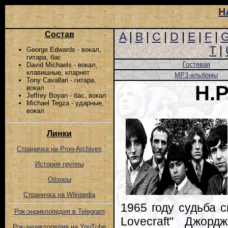
Н
Состав
A
|
B
|
C
|
D
|
E
|
F
|
T
|
George Edwards - вокал,
гитара, бас
Гостевая
David Michaels - вокал,
клавишные, кларнет
MP3-альбомы
Tony Cavallari - гитара,
H.
вокал
Jeffrey Boyan - бас, вокал
Michael Tegza - ударные,
вокал
Линки
Страничка на Prog-Archives
История группы
Обзоры
Страничка на Wikipedia
1965 году судьба 
Рок-энциклопедия в Telegram
Lovecraft" Джор
Рок-энциклопедия на YouTube