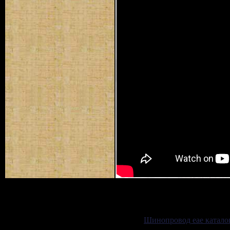
Шинопровод eae катало