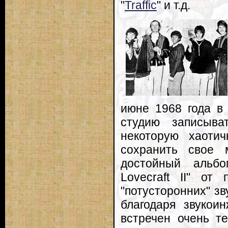
"
Traffic
" и т.д.
июне 1968 года в
студию записыва
некоторую хаотич
сохранить свое 
достойный альбо
Lovecraft II" от
"потусторонних" зв
благодаря звукои
встречен очень те