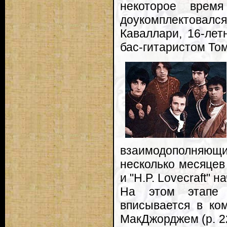
некоторое время
доукомплектова
Каваллари, 16-ле
бас-гитаристом То
взаимодополняющих
несколько месяцев
и "H.P. Lovecraft" 
На этом этапе 
вписывается в ко
МакДжорджем (р. 22