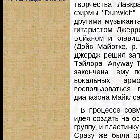
творчества Лавкр
фирмы "Dunwich".
другими музыканта
гитаристом Джер
Бойаном и клавиш
(Дэйв Майотке, р.
Джордж решил зап
Тэйлора "Anyway T
закончена, ему п
вокальных гар
воспользоваться 
диапазона Майклса
В процессе совм
идея создать на о
группу, и пластинку
Сразу же были ор