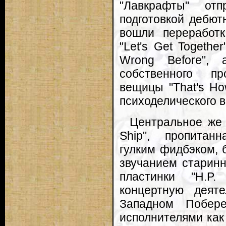
"Лавкрафты" от
подготовкой дебют
вошли переработк
"Let's Get Togethe
Wrong Before", 
собственного пр
вещицы "That's Ho
психоделического в
Центральное же 
Ship", пропитан
гулким фидбэком,
звучанием старинн
пластинки "H.P.
концертную деят
Западном Побер
исполнителями как