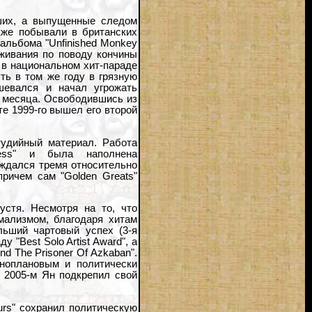
чших, а выпущенные следом
акже побывали в британских
альбома "Unfinished Monkey
еживания по поводу кончины
 в национальном хит-параде
ть в том же году в грязную
шевался и начал угрожать
е месяца. Освободившись из
те 1999-го вышел его второй
тудийный материал. Работа
ness" и была наполнена
ждался тремя относительно
причем сам "Golden Greats"
стя. Несмотря на то, что
мализмом, благодаря хитам
ольший чартовый успех (3-я
 "Best Solo Artist Award", а
d The Prisoner Of Azkaban".
зноплановым и политически
в 2005-м Ян подкрепил свой
urs" сохранил политическую