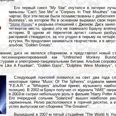
Его первый сингл "My Star" очутился в пятерке лу
миньоны "Can't See Me" и "Corpses In Their Mouthes" т
чартах. Все эти песни были позаимствованы с дебютного 
Business", на котором Ян в основном выражал свои пер
"
Stone Roses
" и разрыва отношений с Джоном. Диск занял
четвертое место, однако это не помешало Брауну влипну
историю. В одном из перелетов артист сильно разбу
расправой стюардессе, за что угодил в тюрьму на четыр
кутузки, Ян продолжил заниматься творчеством, и в авгус
альбом, "Golden Greats".
звание, диск не являлся сборником, а представлял новый с
песенноориентированной как "Unfinished Monkey Busi
стурами и электронно-танцевальными битами. Альбом сопрово
 Like A Fountain", "Golden Gaze", "Dolphins Were Monkeys", 
Следующий лонгплей появился на свет два года спу
некоторые треки "Music Of The Spheres" отдавали мини
"F.E.A.R." и "Whispers" альбом принес музыканту наиб
позиция). В 2002-м Браун получил от журнала "NME" награду
в 2003-м сыграл небольшую роль в фильме "Harry Potter An
Его очередной сольник "Solarized" вышел наиболее ра
заряженным. Релиз расположился в горячей десятке, а 
успех выпуском хит-сборника "The Greatest".
Вышедший в 2007-м пятый студийник "The World Is Yo