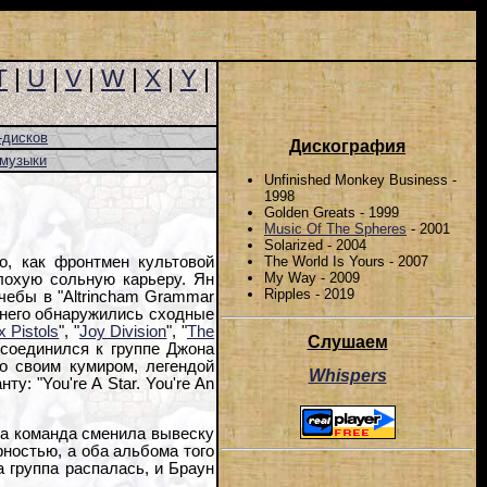
T
|
U
|
V
|
W
|
X
|
Y
|
-дисков
Дискография
-музыки
Unfinished Monkey Business -
1998
Golden Greats - 1999
Music Of The Spheres
- 2001
Solarized - 2004
The World Is Yours - 2007
о, как фронтмен культовой
My Way - 2009
лохую сольную карьеру. Ян
Ripples - 2019
чебы в "Altrincham Grammar
 него обнаружились сходные
 Pistols
", "
Joy Division
", "
The
Слушаем
исоединился к группе Джона
со своим кумиром, легендой
Whispers
: "You're A Star. You're An
, а команда сменила вывеску
рностью, а оба альбома того
а группа распалась, и Браун