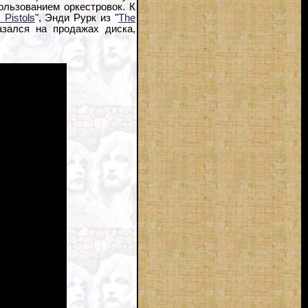
льзованием оркестровок. К
 Pistols
", Энди Рурк из "
The
азался на продажах диска,