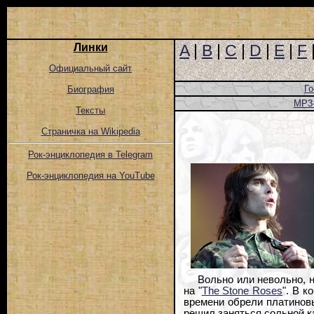
Линки
A
|
B
|
C
|
D
|
E
|
F
Официальный сайт
Го
Биография
MP3
Тексты
Страничка на Wikipedia
Рок-энциклопедия в Telegram
Рок-энциклопедия на YouTube
Вольно или невольно, н
на "
The Stone Roses
". В к
времени обрели платиновы
решил заняться сольной к