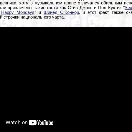
венника, хотя в музыкальном плане отличался обильным испо
ли привлечены такие гости как Стив Джонс и Пол Кук из "
Sex
"
Happy Mondays
" и
Шинед О'Коннор
, и этот факт также ск
й строчки национального чарта.