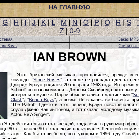
НА ГЛАВНУЮ
|
G
|
H
|
I
|
J
|
K
|
L
|
M
|
N
|
O
|
P
|
Q
|
R
|
S
|
Z
|
0-9
стевая
Заказ MP3
-альбомы
Стили рок
IAN BROWN
Этот британский музыкант прославился, прежде всег
команды "
Stone Roses
", а после ее распада сделал неп
Джордж Браун родился 20 февраля 1963 года. Во время у
School" он познакомился с Джоном Сквайром, с которым у
интересы в музыке. Парни обменивались пластинками "
Sex
Clash
", "
Beach Boys
", а позже Ян в качестве басиста пр
"The Patrol". Где-то в этот период Браун повстречался 
соула Джено Вашингтоном, и тот сказал молодому музыканту
Actor. Be A Singer".
о Ян действительно стал звездой, когда взял в руки микрофон
онце 80-х - начале 90-х коллектив пользовался бешеной популя
й статус. Как бы то ни было, но с уходом в 1996 году Сквайр
арьерой.