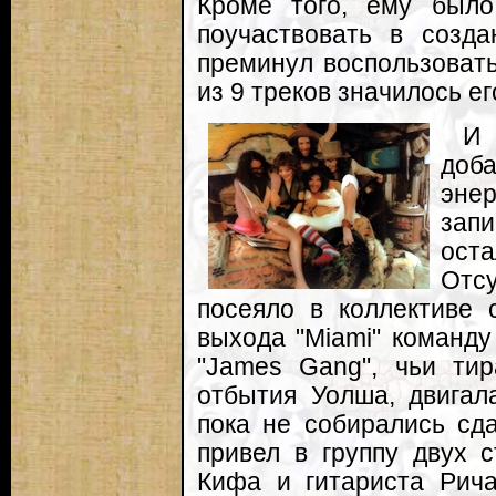
Кроме того, ему было
поучаствовать в созд
преминул воспользовать
из 9 треков значилось ег
И
доб
эне
зап
ос
Отс
посеяло в коллективе 
выхода "Miami" команду
"James Gang", чьи ти
отбытия Уолша, двигал
пока не собирались сд
привел в группу двух 
Кифа и гитариста Рича