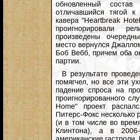
обновленный состав 
отличавшийся тягой 
кавера "Heartbreak Hote
проигнорировали ре
произведены очередны
место вернулся Джаллом
Боб Вебб, причем оба 
партии.
В результате проведе
помягчел, но все эти у
падение спроса на про
проигнорированного сл
Home" проект распалс
Питерс-Фокс несколько р
(и в том числе во вре
Клинтона), а в 2006
американские гастроли. 