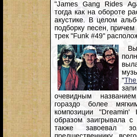
"James Gang Rides Aga
тогда как на обороте р
акустике. В целом аль
подборку песен, приче
трек "Funk #49" располож
В
пол
выл
муз
"
Th
зап
очевидным названием
гораздо более мягк
композиции "Dreamin' 
образом заигрывала с к
также завоевал зо
предшественнику всего