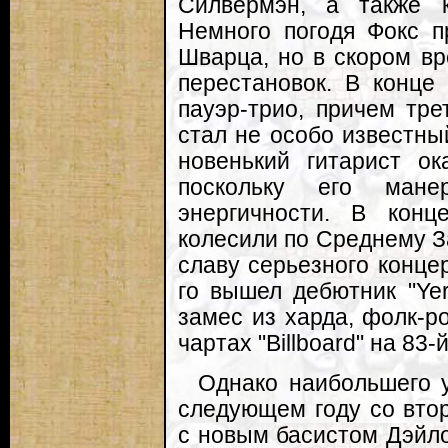
Силвермэн, а также 
Немного погодя Фокс п
Шварца, но в скором в
перестановок. В конце
пауэр-трио, причем тр
стал не особо известн
новенький гитарист ок
поскольку его мане
энергичности. В конц
колесили по Среднему З
славу серьезного конце
го вышел дебютник "Yer
замес из харда, фолк-р
чартах "Billboard" на 83-
Однако наибольшего у
следующем году со вто
с новым басистом Дэйл