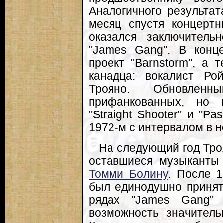
Аналогичного результат
месяц спустя концертни
оказался заключител
"James Gang". В конц
проект "Barnstorm", а
канадца: вокалист Ро
Трояно. Обновлен
прифанкованных, но 
"Straight Shooter" и "P
1972-м с интервалом в н
На следующий год Тро
оставшиеся музыканты
Томми Болину
. После 
был единодушно принят
рядах "James Gang" 
возможность значитель