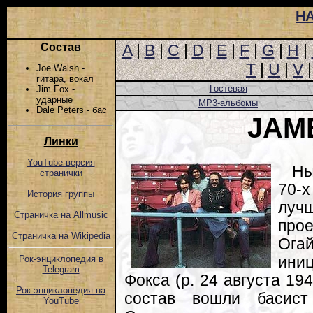
Н
Состав
A
|
B
|
C
|
D
|
E
|
F
|
G
|
H
|
T
|
U
|
V
Joe Walsh -
гитара, вокал
Гостевая
Jim Fox -
ударные
MP3-альбомы
Dale Peters - бас
JAM
Линки
YouTube-версия
Ны
странички
70-х
История группы
луч
Страничка на Allmusic
про
Страничка на Wikipedia
Ога
ини
Рок-энциклопедия в
Telegram
Фокса (р. 24 августа 19
Рок-энциклопедия на
состав вошли басист
YouTube