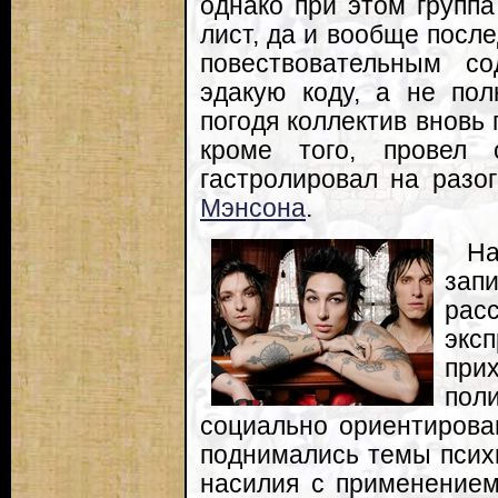
однако при этом группа
лист, да и вообще посл
повествовательным с
эдакую коду, а не по
погодя коллектив вновь 
кроме того, провел 
гастролировал на разо
Мэнсона
.
На
зап
ра
экс
при
пол
социально ориентирова
поднимались темы психи
насилия с применением