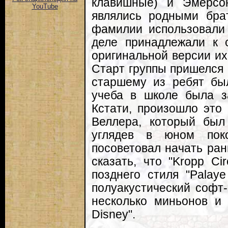
клавишные) и Эмерсо
YouTube
являлись родными бра
фамилии использовали
деле принадлежали к 
оригинальной версии их 
Старт группы пришелся 
старшему из ребят бы
учеба в школе была з
Кстати, произошло это 
Веллера, который был
углядев в юном поко
посоветовал начать ра
сказать, что "Kropp Ci
позднего стиля "Palay
полуакустический софт-
несколько миньонов и
Disney".