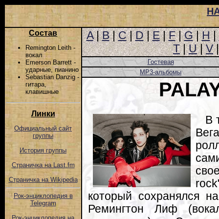
Н
Состав
A
|
B
|
C
|
D
|
E
|
F
|
G
|
H
|
T
|
U
|
V
Remington Leith -
вокал
Гостевая
Emerson Barrett -
ударные, пианино
MP3-альбомы
Sebastian Danzig -
PALA
гитара,
клавишные
Линки
В 
Официальный сайт
Вег
группы
рол
История группы
сам
Страничка на Last.fm
свое
Страничка на Wikipedia
roc
который сохранялся на
Рок-энциклопедия в
Telegram
Ремингтон Лиф (вокал
Рок-энциклопедия на