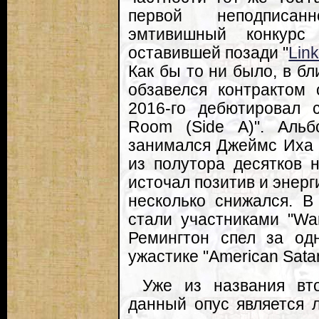
первой неподписан
эмтивишный конкурс
оставившей позади "
Link
Как бы то ни было, в б
обзавелся контрактом 
2016-го дебютировал
Room (Side A)". Альб
занимался Джеймс Иха 
из полутора десятков 
источал позитив и энерг
несколько снижался. В
стали участниками "Wa
Ремингтон спел за од
ужастике "American Sata
Уже из названия вт
данный опус является 