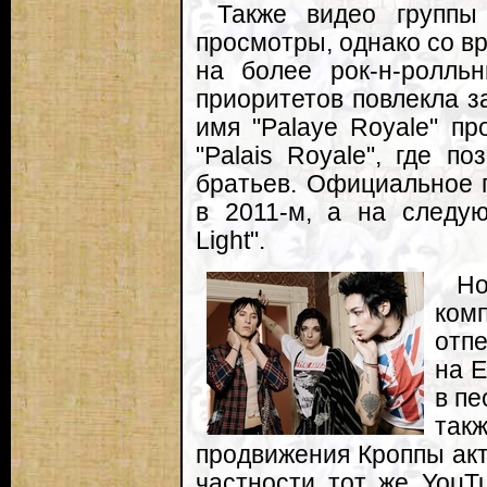
Также видео группы
просмотры, однако со в
на более рок-н-ролль
приоритетов повлекла з
имя "Palaye Royale" пр
"Palais Royale", где п
братьев. Официальное
в 2011-м, а на следу
Light".
Н
ком
отпе
на E
в пе
так
продвижения Кроппы акт
частности тот же YouTu