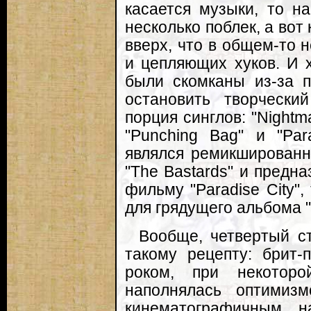
касается музыки, то на
несколько поблек, а во
вверх, что в общем-то 
и цепляющих хуков. И 
были скомканы из-за п
остановить творческ
порция синглов: "Nightma
"Punching Bag" и "Pa
являлся ремикшированно
"The Bastards" и предн
фильму "Paradise City"
для грядущего альбома "
Вообще, четвертый с
такому рецепту: брит
роком, при некоторо
наполнялась оптимиз
кинематографичным н