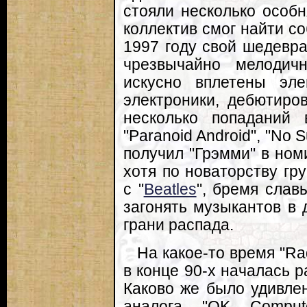
стояли несколько особн
коллектив смог найти со
1997 году свой шедевра
чрезвычайно мелодич
искусно вплетены эл
электроники, дебютиро
несколько попаданий
"Paranoid Android", "No S
получил "Грэмми" в номи
хотя по новаторству гр
с "
Beatles
", бремя слав
загонять музыкантов в 
грани распада.
На какое-то время "Ra
в конце 90-х началась 
Каково же было удивле
аналога "OK Compute