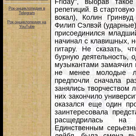
Friday", выбрав так
репетиций. В стартовую
Рок-энциклопедия в
Telegram
вокал), Колин Гринвуд
Рок-энциклопедия на
Филип Сэлвэй (ударные)
YouTube
присоединился младши
начинал с клавишных, н
гитару. Не сказать, ч
бурную деятельность, о
музыкантами замаячил к
не менее молодые л
предпочли сначала ра
занялись творчеством л
них закончило университ
оказался еще один про
заинтересовала предст
расщедрилась на ш
Единственным серьезн
лейбл, была смена вы