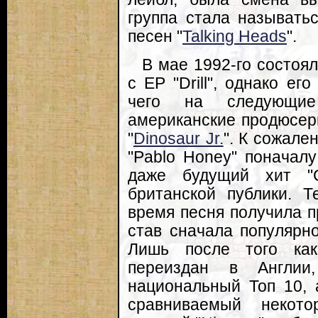
группа стала называтьс
песен "
Talking Heads
".
В мае 1992-го состо
с EP "Drill", однако е
чего на следующие
американские продюсер
"
Dinosaur Jr.
". К сожале
"Pablo Honey" поначалу
даже будущий хит "C
британской публики. 
время песня получила п
став сначала популярн
Лишь после того как
переиздан в Англии
национальный Топ 10,
сравниваемый некот