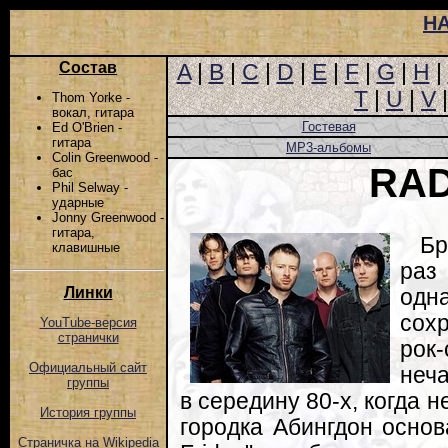
Н
Состав
A
|
B
|
C
|
D
|
E
|
F
|
G
|
H
|
T
|
U
|
V
Thom Yorke -
вокал, гитара
Гостевая
Ed O'Brien -
гитара
MP3-альбомы
Colin Greenwood -
RA
бас
Phil Selway -
ударные
Jonny Greenwood -
гитара,
Бр
клавишные
раз
Линки
одн
сох
YouTube-версия
странички
рок
Официальный сайт
неч
группы
в середину 80-х, когда 
История группы
городка Абингдон основ
Страничка на Wikipedia