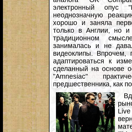
электронный опус "
неоднозначную реакци
хорошо и заняла перв
только в Англии, но и
традиционном смыс
занималась и не дав
видеоклипы. Впрочем, 
адаптироваться к изм
сделанный на основе ос
"Amnesiac" практи
предшественника, как по
Вд
рыно
Liv
вер
мате