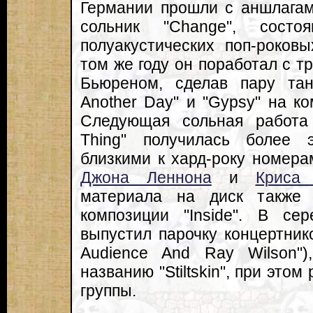
Германии прошли с аншлагам
сольник "Change", сост
полуакустических поп-роков
том же году он поработал с 
Бьюреном, сделав пару тан
Another Day" и "Gypsy" на ком
Следующая сольная работа
Thing" получилась более 
близкими к хард-року номер
Джона Леннона
и
Криса 
материала на диск также 
композиции "Inside". В се
выпустил парочку концертнико
Audience And Ray Wilson")
названию "Stiltskin", при это
группы.