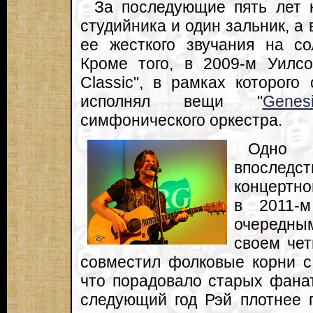
За последующие пять лет 
студийника и один зальник, а 
ее жесткого звучания на со
Кроме того, в 2009-м Уилсо
Classic", в рамках которог
исполнял вещи "
Genes
симфонического оркестра.
Одно 
впослед
концертно
в 2011-
очередным
своем чет
совместил фолковые корни с
что порадовало старых фана
следующий год Рэй плотнее 