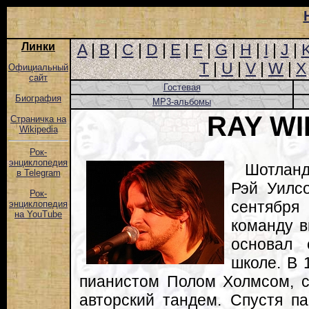
Линки
A
|
B
|
C
|
D
|
E
|
F
|
G
|
H
|
I
|
J
|
T
|
U
|
V
|
W
|
X
Официальный
сайт
Гостевая
Биография
MP3-альбомы
RAY W
Страничка на
Wikipedia
Рок-
энциклопедия
Шотланд
в Telegram
Рэй Уилс
Рок-
сентября
энциклопедия
на YouTube
команду в
основал
школе. В 
пианистом Полом Холмсом, с
авторский тандем. Спустя п