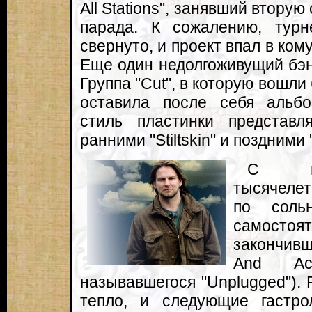
All Stations", занявший вторую
парада. К сожалению, тур
свернуто, и проект впал в кому
Еще один недолгоживущий бэн
Группа "Cut", в которую вошл
оставила после себя альбом
стиль пластинки представ
ранними "Stiltskin" и поздними 
С нас
тысячеле
по соль
самостоят
закончивш
And Aco
называвшегося "Unplugged"). 
тепло, и следующие гастр