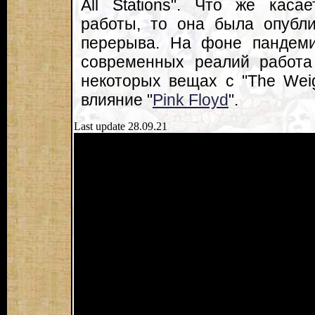
All Stations". Что же каса
работы, то она была опубли
перерыва. На фоне пандеми
современных реалий работа
некоторых вещах с "The Wei
влияние "
Pink Floyd
".
Last update 28.09.21