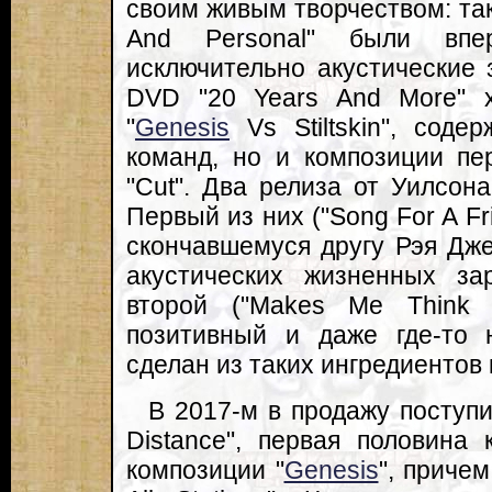
своим живым творчеством: так
And Personal" были впе
исключительно акустические 
DVD "20 Years And More" х
"
Genesis
Vs Stiltskin", соде
команд, но и композиции пе
"Cut". Два релиза от Уилсона
Первый из них ("Song For A Fr
скончавшемуся другу Рэя Дж
акустических жизненных за
второй ("Makes Me Think
позитивный и даже где-то
сделан из таких ингредиентов к
В 2017-м в продажу поступи
Distance", первая половина
композиции "
Genesis
", причем