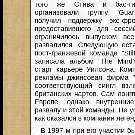
того же Стива и бас-ги
организовали группу "Guar
получил поддержку экс-фр
предоставившего для сесс
ограничилось выпуском вс
развалился. Следующую ост
пост-гранжевой команде "Stil
записала альбом "The Mind
старт карьере Уилсона. Комп
рекламы джинсовая фирма "L
соответствующий сингл вз
британских чартов. Сам лонг
Европе, однако внутренни
развалу и этой команды. Не у
как оказался в компании леге
В 1997-м при его участии б