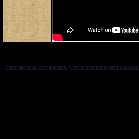
Типография на бакунинской: услуги срочной печати в москве
не плат