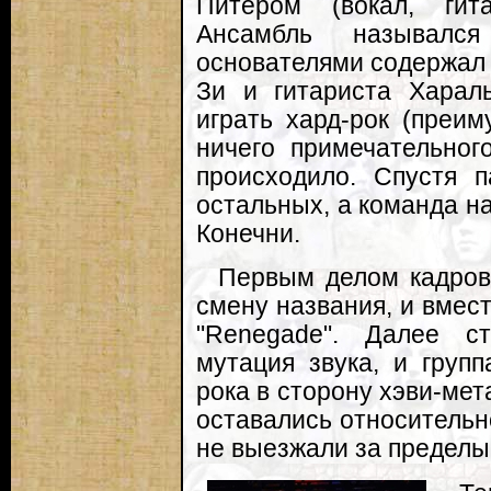
Питером (вокал, гит
Ансамбль называлс
основателями содержал 
Зи и гитариста Харал
играть хард-рок (преим
ничего примечательно
происходило. Спустя 
остальных, а команда н
Конечни.
Первым делом кадрова
смену названия, и вмест
"Renegade". Далее ст
мутация звука, и групп
рока в сторону хэви-ме
оставались относительн
не выезжали за пределы