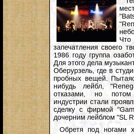
Те
мес
"Ba
"Ren
неб
Чт
запечатления своего тв
1986 году группа озабо
Для этого дела музыкан
Оберурзель, где в студи
пробных вещей. Пытаяс
нибудь лейбл, "Reneg
отказами, но потом
индустрии стали проявл
сделку с фирмой "Gama
дочерним лейблом "SL R
Обретя под ногами х