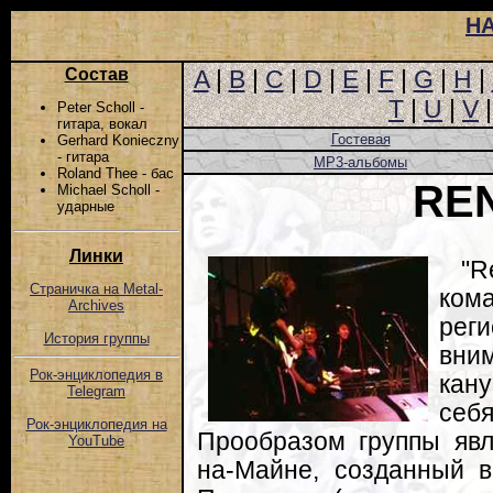
Н
Состав
A
|
B
|
C
|
D
|
E
|
F
|
G
|
H
|
T
|
U
|
V
Peter Scholl -
гитара, вокал
Гостевая
Gerhard Konieczny
- гитара
MP3-альбомы
Roland Thee - бас
RE
Michael Scholl -
ударные
Линки
"R
Страничка на Metal-
ко
Archives
рег
История группы
вни
Рок-энциклопедия в
кан
Telegram
себ
Рок-энциклопедия на
Прообразом группы явл
YouTube
на-Майне, созданный 