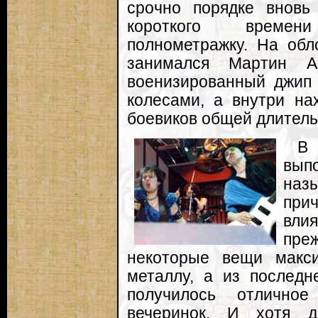
срочно порядке вновь
короткого времен
полнометражку. На об
занимался Мартин Ап
военизированный джип
колесами, а внутри на
боевиков общей длитель
В
вып
наз
при
вли
пре
некоторые вещи макси
металлу, а из последн
получилось отлично
вечеринок. И хотя 