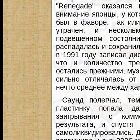
"Renegade" оказался 
внимание японцы, у кот
был в фаворе. Так или
утрачен, и нескол
подвешенном состоян
распадалась и сохранил
в 1991 году записал дис
что и количество тре
остались прежними, муз
сильно отличалась от
нечто среднее между ха
Саунд полегчал, те
пластинку попала д
заигрывания с ком
результата, и спустя
самоликвидировались. Д