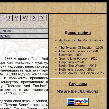
T
|
U
|
V
|
W
|
X
|
Y
|
-дисков
Дискография
-музыки
An Eye For The Main Chance
-
1991
The Tyranny Of Inaction - 1995
Chemical Emissions - 1998
Unerotica - 2000
Seems Like Forever - 2019
в 1983-м проект "Jam And
Cryptology - 2020
орл Кинг исполняли музыку,
Under The Weather - 2024
ерии кадровых перестановок
Nothing Is Sacred - 2025
отвечавший теперь за гитару
Dose Makes The Poison - 2025
ть. В 1988 году их компанию
), и музыканты принялись
 концертов, проходивших в
Слушаем
у "Recreate And Emulate".
акомство с американским
We are the champions
ний "Розетты".
делала свои первые записи,
л "Rosetta Stone" открывать
ounds". Тот же Хасси помог