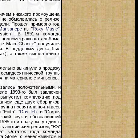
ричем никакого промоушена,
 не обмолвилась о релизе,
дели. Прошел примерно год,
Манзанере
из "
Roxy Music
",
ssion". В 1991-м команда
го полнометражного альбома.
he Main Chance" получился
м. В поддержку диска был
ах), а также вышел клип с
ллельно выкинули в продажу
й семидесятнической группы
ся на материале с миньонов.
азались положительными, и
реле 1993-го был заключен
й выпустил компиляцию под
данием еще двух сборников,
группа посвятила почти весь
Faith", "
Das Ich
" и "Corpus
жесткий звук и обозначивший
1995-го и сразу же угодил в
сь английским релизом, "RS"
a". Остаток года команда
ta Stone" с менеджментом и