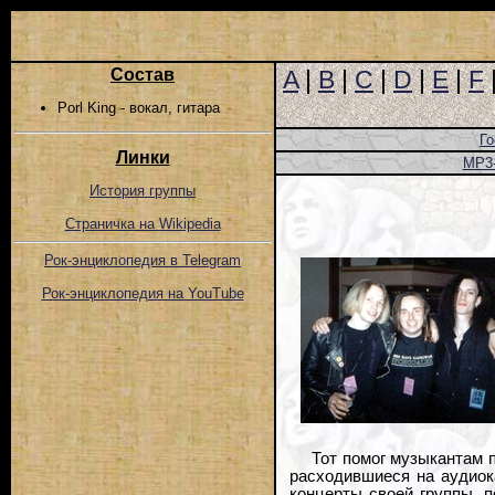
Состав
A
|
B
|
C
|
D
|
E
|
F
Porl King - вокал, гитара
Го
Линки
MP3
История группы
Страничка на Wikipedia
Рок-энциклопедия в Telegram
Рок-энциклопедия на YouTube
Тот помог музыкантам 
расходившиеся на аудиока
концерты своей группы, п