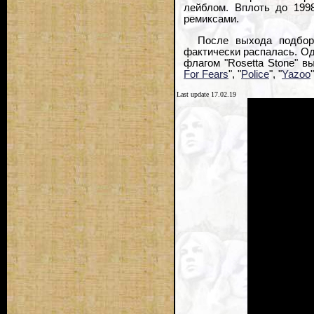
лейблом. Вплоть до 199
ремиксами.
После выхода подборк
фактически распалась. Одн
флагом "Rosetta Stone" в
For Fears
", "
Police
", "
Yazoo
Last update 17.02.19