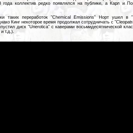
8 года коллектив редко появлялся на публике, а Карл и П
и таких переработок "Chemical Emissions" Норт ушел в "D
ако Кинг некоторое время продолжал сотрудничать с "Cleopatra
ыпустил диск "Unerotica" с каверами восьмидесятнической клас
" и т.д.).