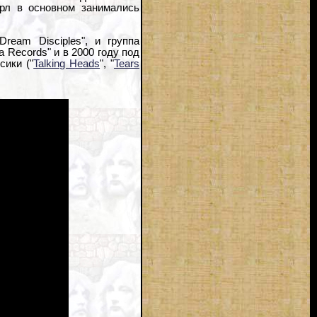
орл в основном занимались
ream Disciples", и группа
 Records" и в 2000 году под
сики ("
Talking Heads
", "
Tears