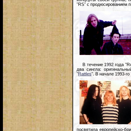
"RS" с продюсированием пер
В течение 1992 года "
два сингла: оригинальны
"
Rattles
". В начале 1993-г
посвятила европейско-бри