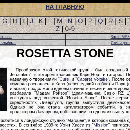
НА ГЛАВНУЮ
|
G
|
H
|
I
|
J
|
K
|
L
|
M
|
N
|
O
|
P
|
Q
|
R
|
S
|
Z
|
0-9
стевая
Заказ MP3
-альбомы
Стили рок
ROSETTA STONE
Прообразом этой готической группы был созданный 
Jerusalem", в котором клавишник Карл Норт и гитарист П
навеянную творениями "
Cure
" и "
Cabaret Voltaire
". После с
команда распалась, а Карл (перешедший на бас) и Порл (
и вокал) продолжили вдвоем сочинять песни и репетирова
разбавила "Мадам Рэйзор" (драм-машина Casio RZ 1
выступать под вывеской "Rosetta Stone". После серии
окрестностях Ливерпуля, группа выпустила демокассет
Однако не она стала катализатором событий, а зн
продюсером Лазарусом, побывавшим на одном из выступле
пробиться в лондонскую студию "Marquee", в которой команда с
ссетах. В сентябре 1989-го Уэйн Хасси из "
Mission
" пригласи
осле чего коллектив засветился на обложке еженедельника "S