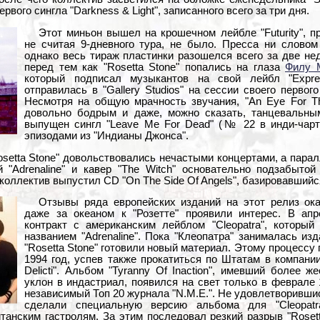
вого сингла "Darkness & Light", записанного всего за три дня.
Этот миньон вышел на крошечном лейбле "Futurity", п
не считая 9-дневного тура, не было. Пресса ни словом
однако весь тираж пластинки разошелся всего за две не
перед тем как "Rosetta Stone" попались на глаза
Филу 
который подписал музыкантов на свой лейбл "Expre
отправилась в "Gallery Studios" на сессии своего перво
Несмотря на общую мрачность звучания, "An Eye For T
довольно бодрым и даже, можно сказать, танцевальны
выпущен сингл "Leave Me For Dead" (№ 22 в инди-чарт
эпизодами из "Индианы Джонса".
Rosetta Stone" довольствовались нечастыми концертами, а пара
й "Adrenaline" и кавер "The Witch" основательно подзабыто
о коллектив выпустил CD "On The Side Of Angels", базировавший
Отзывы ряда европейских изданий на этот релиз ок
даже за океаном к "Розетте" проявили интерес. В ап
контракт с американским лейблом "Cleopatra", которы
названием "Adrenaline". Пока "Клеопатра" занималась из
"Rosetta Stone" готовили новый материал. Этому процессу 
1994 год, успев также прокатиться по Штатам в компании "
Delicti". Альбом "Tyranny Of Inaction", имевший более 
уклон в индастриал, появился на свет только в феврале 
независимый Топ 20 журнала "N.M.E.". Не удовлетворивши
сделали специальную версию альбома для "Cleopatr
танским гастролям. За этим последовал резкий разрыв "Roset