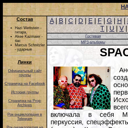
Н
Состав
A
|
B
|
C
|
D
|
E
|
F
|
G
|
H
|
T
|
U
|
V
Hazi Wettstein -
гитара,
Гостевая
Akee Kazmaier -
бас
MP3-альбомы
Marcus Schnitzler
SPA
- ударные
Линки
Ан
Официальный сайт
группы
соз
осн
Страничка на Facebook
пер
История группы
Исх
Страничка на Prog-
Archives
все
включала в себя Ма
Рок-энциклопедия в
Telegram
перкуссия, спецэффект
Рок-энциклопедия на