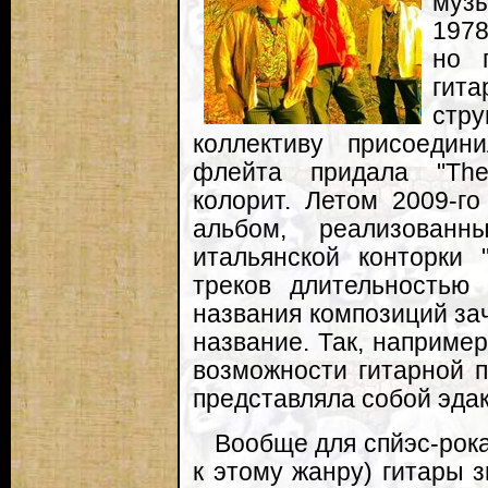
муз
1978
но 
гита
стр
коллективу присоедин
флейта придала "The
колорит. Летом 2009-г
альбом, реализован
итальянской конторки 
треков длительностью
названия композиций за
название. Так, наприме
возможности гитарной п
представляла собой эда
Вообще для спйэс-рока
к этому жанру) гитары 