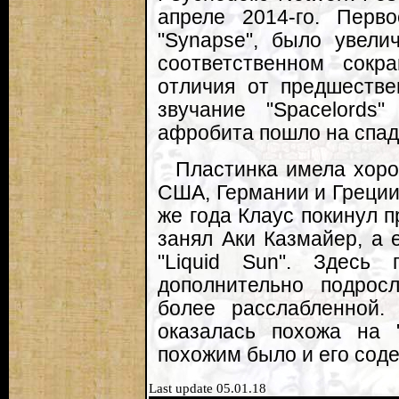
апреле 2014-го. Перв
"Synapse", было увели
соответственном сокр
отличия от предшестве
звучание "Spacelords
афробита пошло на спад
Пластинка имела хоро
США, Германии и Греции,
же года Клаус покинул п
занял Аки Казмайер, а 
"Liquid Sun". Здесь 
дополнительно подрос
более расслабленной.
оказалась похожа на "
похожим было и его сод
Last update 05.01.18