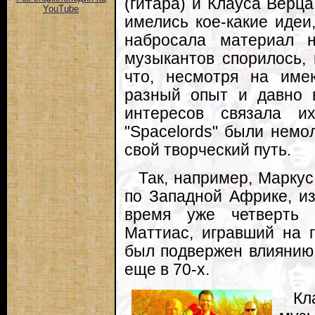
(гитара) и Клауса Верца
YouTube
имелись кое-какие идеи
набросала материал 
музыкантов спорилось, 
что, несмотря на име
разный опыт и давно 
интересов связала и
"Spacelords" были немо
свой творческий путь.
Так, например, Марку
по Западной Африке, и
время уже четверть в
Маттиас, игравший на г
был подвержен влиянию
еще в 70-х.
К