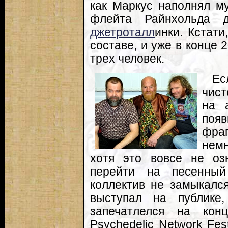
как Маркус наполнял м
флейта Райнхольда 
джетроталл
инки. Кстати
составе, и уже в конце 
трех человек.
Ес
чист
на 
поя
фраг
немн
хотя это вовсе не озн
перейти на песенный
коллектив не замыкалс
выступал на публике
запечатлелся на кон
Psychedelic Network Fes