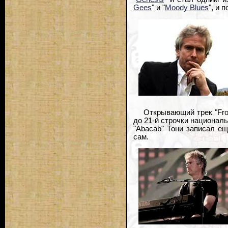
Gees
" и "
Moody Blues
", и 
Открывающий трек "Fro
до 21-й строчки национал
"Abacab" Тони записал ещ
сам.