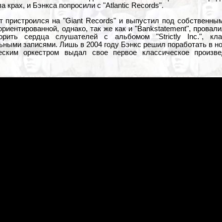
а крах, и Бэнкса попросили с "Atlantic Records".
 пристроился на "Giant Records" и выпустил под собственным 
риентированной, однако, так же как и "Bankstatement", прова
рить сердца слушателей с альбомом "Strictly Inc.", кл
ьными записями. Лишь в 2004 году Бэнкс решил поработать в н
ским оркестром выдал свое первое классическое произвед