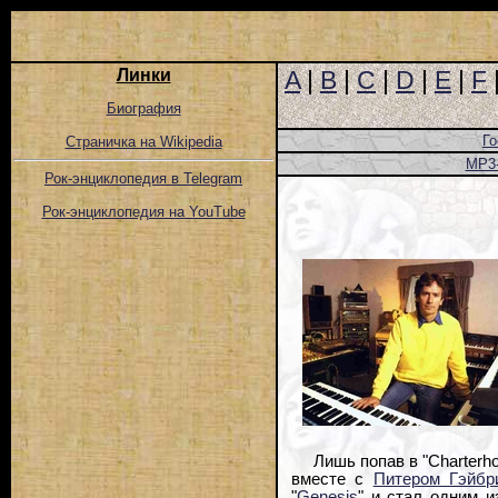
Линки
A
|
B
|
C
|
D
|
E
|
F
Биография
Го
Страничка на Wikipedia
MP3
Рок-энциклопедия в Telegram
Рок-энциклопедия на YouTube
Лишь попав в "Charterh
вместе с
Питером Гэйбр
"
Genesis
" и стал одним и