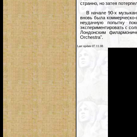
странно, но затея потерпел
В начале 90-х музыкант
вновь была коммерческо-о
неудачную попытку поко
экспериментировать с сол
Лондонским филармониче
Orchestra".
Last update 07.11.08