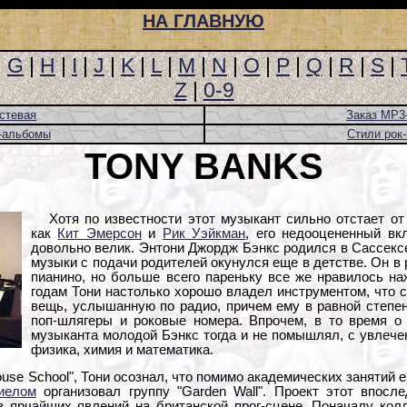
НА ГЛАВНУЮ
|
G
|
H
|
I
|
J
|
K
|
L
|
M
|
N
|
O
|
P
|
Q
|
R
|
S
|
Z
|
0-9
стевая
Заказ MP3
-альбомы
Стили рок
TONY BANKS
Хотя по известности этот музыкант сильно отстает от
как
Кит Эмерсон
и
Рик Уэйкман
, его недооцененный вк
довольно велик. Энтони Джордж Бэнкс родился в Сассексе
музыки с подачи родителей окунулся еще в детстве. Он в 
пианино, но больше всего пареньку все же нравилось на
годам Тони настолько хорошо владел инструментом, что 
вещь, услышанную по радио, причем ему в равной степен
поп-шлягеры и роковые номера. Впрочем, в то время о
музыканта молодой Бэнкс тогда и не помышлял, с увлечен
физика, химия и математика.
ouse School", Тони осознал, что помимо академических занятий е
иелом
организовал группу "Garden Wall". Проект этот впосл
з ярчайших явлений на британской прог-сцене. Поначалу кол