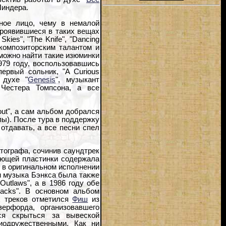
Пиндера.
ное лицо, чему в немалой
проявившиеся в таких вещах
kies", "The Knife", "Dancing
 композиторским талантом и
можно найти такие изюминки
1979 году, воспользовавшись
ервый сольник, "A Curious
 духе "
Genesis
", музыкант
Честера Томпсона, а все
ut", а сам альбом добрался
пы). После тура в поддержку
отдавать, а все песни спел
тографа, сочинив саундтрек
вующей пластинки содержала
и в оригинальном исполнении
и музыка Бэнкса была также
Outlaws", а в 1986 году обе
acks". В основном альбом
х треков отметился
Фиш
из
ерфорда, организовавшего
ся скрыться за вывеской
иодружественными. Как ни