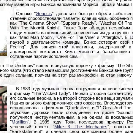
поэтому манера игры Бэнкса напоминала Мориса Гибба и Майка 
Однако "
Genesis
" довольно быстро обрели собствен
степени способствовали таланты клавишника, особенно 
как "The Cinema Show", "Supper's Ready", "Watcher Of The S
With The Moonlit Knight". Также Тони обладал неслабым
среди множества композиций, сочиненных им для группы, 
как "Mad Man Moon", "One For The Vine" и "Afterglow". В 
паузой в деятельности команды, Бэнкс сотворил свой п
Feeling". Для записи этой пластинки, выдержанной в
ангажировал вокалиста Кима Бикона и барабанщика 
остальные партии исполнил сам.
m The Undertow" вошел в звуковую дорожку к фильму "The Sho
ьного чарта (что стало наивысшим достижением Бэнкса вне груп
е один сольник, причем на этот раз микрофон не стал никому 
В 1983 году музыкант снова потрудился на ниве кинема
к фильму "The Wicked Lady". Первая сторона соответст
его сольные версии, а на второй стороне все вещи звучал
Национального филармонического оркестра. Впоследстви
использована в фильмах "Quicksilver" и "L' Orca And The 
звуковые дорожки были объединены на диске "Soundtr
получился инструментальным, а на одном из вокальны
"
Marillion
". В 1989 году Тони, последовав примеру Рез
успешный проект "
Mike & The Mechanics
", попытал
"Bankstatement" и сделал свои композиции более рад