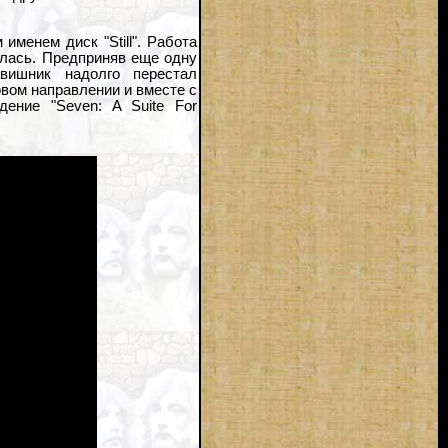
именем диск "Still". Работа
лилась. Предприняв еще одну
авишник надолго перестал
овом направлении и вместе с
ение "Seven: A Suite For