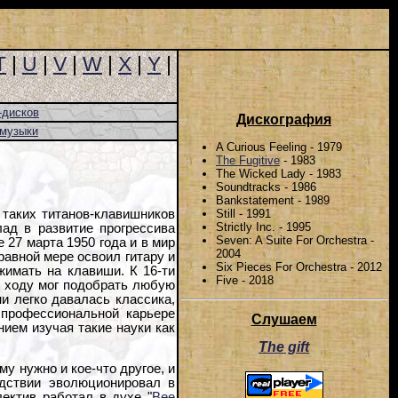
T
|
U
|
V
|
W
|
X
|
Y
|
-дисков
Дискография
-музыки
A Curious Feeling - 1979
The Fugitive
- 1983
The Wicked Lady - 1983
Soundtracks - 1986
Bankstatement - 1989
Still - 1991
 таких титанов-клавишников
Strictly Inc. - 1995
лад в развитие прогрессива
Seven: A Suite For Orchestra -
 27 марта 1950 года и в мир
2004
равной мере освоил гитару и
Six Pieces For Orchestra - 2012
жимать на клавиши. К 16-ти
Five - 2018
с ходу мог подобрать любую
и легко давалась классика,
 профессиональной карьере
Слушаем
ием изучая такие науки как
The gift
му нужно и кое-что другое, и
едствии эволюционировал в
лектив работал в духе "
Bee