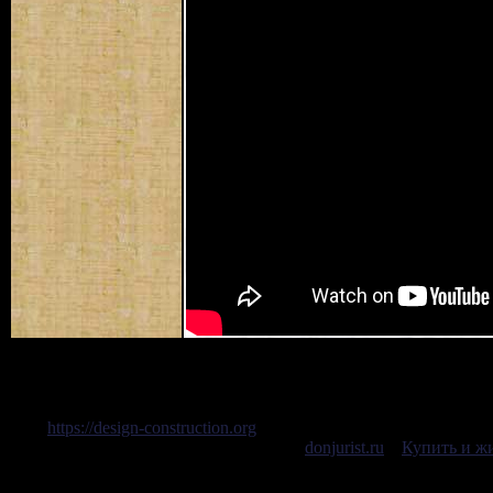
https://design-construction.org
проектирование жилых зданий 
физических
donjurist.ru
. .
Купить и жи