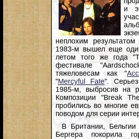
прод
и э
уча
ал
экз
неплохим результатом
1983-м вышел еще один
летом того же года "
фестивале "Aardschoc
тяжеловесам как "
Acc
"
Mercyful Fate
". Серье
1985-м, выбросив на р
Композиции "Break Th
пробились во многие ев
поводом для серии инте
В Британии, Бельгии
Бергера покорила го