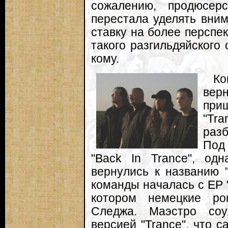
сожалению, продюсерс
перестала уделять вни
ставку на более перспек
такого разгильдяйского
кому.
Ко
вер
при
"Tr
раз
Под
"Back In Trance", од
вернулись к названию "
команды началась с EP 
котором немецкие ро
Следжа. Маэстро соу
версией "Trance", что с