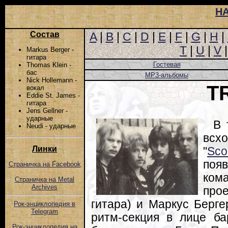
Н
Состав
A
|
B
|
C
|
D
|
E
|
F
|
G
|
H
|
T
|
U
|
V
Markus Berger -
гитара
Гостевая
Thomas Klein -
бас
MP3-альбомы
Nick Hollemann -
T
вокал
Eddie St. James -
гитара
Jens Gellner -
ударные
В 
Neudi - ударные
всх
Линки
"
Sco
поя
Страничка на Facebook
ком
Страничка на Metal
Archives
прое
гитара) и Маркус Берге
Рок-энциклопедия в
Telegram
ритм-секция в лице б
Рок-энциклопедия на