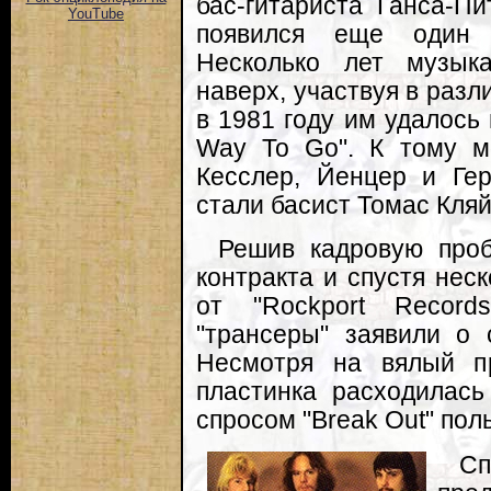
бас-гитариста Ганса-П
YouTube
появился еще один г
Несколько лет музык
наверх, участвуя в разли
в 1981 году им удалось 
Way To Go". К тому м
Кесслер, Йенцер и Ге
стали басист Томас Кляй
Решив кадровую проб
контракта и спустя нес
от "Rockport Recor
"трансеры" заявили о 
Несмотря на вялый п
пластинка расходилас
спросом "Break Out" пол
С