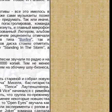
тивы - все это имелось в
аже сами музыканты позже
 придумать. Так или иначе,
погастролировав, команда
чезнуть, и главный микрофон
рованный Лютером, альбом
ричем рецензенты отмечали
ов типа "
Bonfire
", так и
ов диска стоило отметить
 "Standing In The Storm", а
песни звучали по радио и на
0000 копий. Тем не менее
ям на обочину шоу-бизнеса,
ть стариной и собрал новую
ча" Михеля, бас-гитариста
"Пепси" Лаутеншлягера.
 Vice" начинался с римейка
ть, что группа по-прежнему
 менее некоторые новшества
, то "Open Eyes" звучала как
вали эксперименты с рэпом а-
e Joker" команда сделала