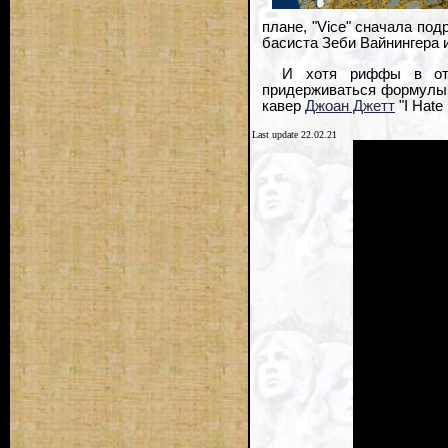
плане, "Vice" сначала по
басиста Зеби Вайнингера 
И хотя риффы в откр
придерживаться формулы 
кавер
Джоан Джетт
"I Hate
Last update 22.02.21