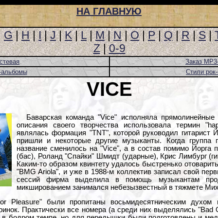
НА ГЛАВНУЮ
|
G
|
H
|
I
|
J
|
K
|
L
|
M
|
N
|
O
|
P
|
Q
|
R
|
S
|
Z
|
0-9
стевая
Заказ MP3
-альбомы
Стили рок
VICE
Баварская команда "Vice" исполняла прямолинейные
описания своего творчества использовала термин "ha
являлась формация "TNT", которой руководил гитарист Й
пришли и некоторые другие музыканты. Когда группа 
название сменилось на "Vice", а в состав помимо Йорга
(бас), Роланд "Спайки" Шмидт (ударные), Крис Лимбург (ги
Каким-то образом квинтету удалось быстренько отоварит
"BMG Ariola", и уже в 1988-м коллектив записал свой пе
сессий фирма выделила в помощь музыкантам про
микшированием занимался небезызвестный в тяжмете Мих
or Pleasure" были пропитаны восьмидесятническим духом 
нок. Практически все номера (а среди них выделялись "Bad Girl
 в бодром темпе, но для передышки были подготовлены и медля