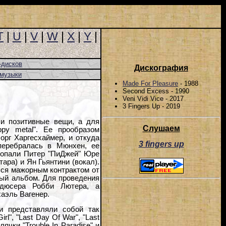
T
|
U
|
V
|
W
|
X
|
Y
|
-дисков
Дискография
-музыки
Made For Pleasure
- 1988
Second Excess - 1990
Veni Vidi Vice - 2017
3 Fingers Up - 2019
 и позитивные вещи, а для
Слушаем
ppy metal". Ее прообразом
орг Харгесхаймер, и откуда
3 fingers up
перебралась в Мюнхен, ее
 попали Питер "ПиДжей" Юре
тара) и Ян Гьянтини (вокал).
ься мажорным контрактом от
рвый альбом. Для проведения
дюсера Робби Лютера, а
аэль Вагенер.
и представляли собой так
", "Last Day Of War", "Last
чки "Trouble In Paradise" и