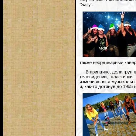
"Sally".
также неординарный кавер
В принципе, дела групп
телевидении, пластинки
изменившаяся музыкальна
и, как-то дотянув до 1995