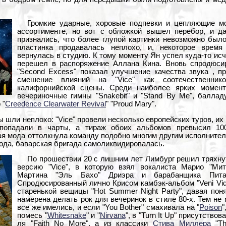
Громкие ударные, хоровые подпевки и цепляющие мо
ассортименте, но вот с обложкой вышел перебор, и д
признались, что более глупой картинки невозможно было
пластинка продавалась неплохо, и, некоторое время 
вернулась в студию. К тому моменту Ян успел куда-то ис
перешел в распоряжение Аллана Кина. Вновь спродюси
"Second Excess" показал улучшение качества звука , п
смешение влияний на "Vice" как соотечественник
калифорнийской сцены. Среди наиболее ярких момент
вечериночные гимны "Snakebit" и "Stand By Me", балладу
 "
Creedence Clearwater Revival
" "Proud Mary".
ы шли неплохо: "Vice" провели несколько европейских туров, их 
 попадали в чарты, а тираж обоих альбомов превысил 10
я мода оттолкнула команду подобно многим другим исполнител
 года, баварская бригада самоликвидировалась.
По прошествии 20 с лишним лет Лимбург решил тряхну
версию "Vice", в которую взял вокалиста Марио "Мит
Мартина "Эль Бахо" Дриэра и барабанщика Пита 
Спродюсированный лично Крисом камбэк-альбом "Veni Vidi
старенькой вещицы "Hot Summer Night Party", давая поня
намерена делать рок для вечеринок в стиле 80-х. Тем не
все же имелись, и если "You Bother" смахивала на "
Poison
"
помесь "
Whitesnake
" и "
Nirvana
", в "Turn It Up" присутство
ля "Faith No More", а из классики
Стива Миллера
"Th