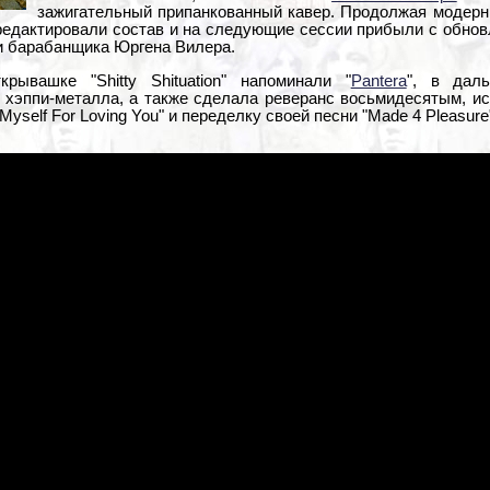
зажигательный припанкованный кавер. Продолжая модерн
дредактировали состав и на следующие сессии прибыли с обнов
и барабанщика Юргена Вилера.
ывашке "Shitty Shituation" напоминали "
Pantera
", в дал
хэппи-металла, а также сделала реверанс восьмидесятым, ис
 Myself For Loving You" и переделку своей песни "Made 4 Pleasure