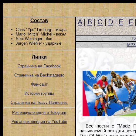
Состав
A
|
B
|
C
|
D
|
E
|
F
Chris "Yps" Limburg - гитара
Mario "Mitch" Michel - вокал
Го
Sebi Weininger - бас
Jurgen Wiehler - ударные
MP3
Линки
Страничка на Facebook
Страничка на Backstagepro
Фан-сайт
История группы
Страничка на Heavy-Harmonies
Рок-энциклопедия в Telegram
Рок-энциклопедия на YouTube
Все песни с "Made F
называемый рок-для-вечери
Day Of War") исполнялись