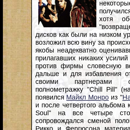
некотор
получился
хотя об
"возвра
дисков как были на низком ур
возложил всю вину за происх
якобы неадекватно оценивав
прилагавших никаких усилий
против фирмы словесную в
дальше и для избавления о
своими партнерами сд
полнометражку "Chill Pill" (
появился
Майкл Монро
из "
Ha
и после четвертого альбома 
Soul" на все четыре ст
сопровождался сменой поло
Рикко и Фергюсона материа