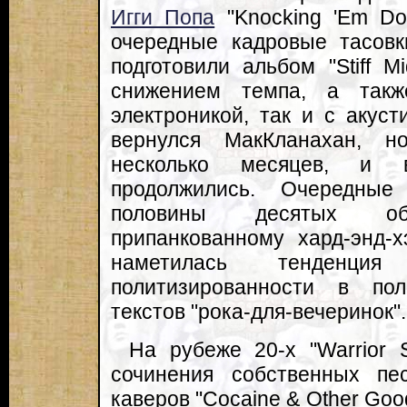
Игги Попа
"Knocking 'Em Dow
очередные кадровые тасовк
подготовили альбом "Stiff M
снижением темпа, а такж
электроникой, так и с акуст
вернулся МакКланахан, н
несколько месяцев, и в
продолжились. Очередные
половины десятых об
припанкованному хард-энд-
наметилась тенденц
политизированности в по
текстов "рока-для-вечеринок".
На рубеже 20-х "Warrior 
сочинения собственных пе
каверов "Cocaine & Other Good