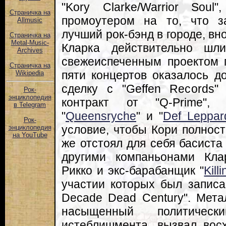
"Kory Clarke/Warrior Sou
Страничка на
промоутером на то, что з
Allmusic
лучший рок-бэнд в городе, вн
Страничка на
Metal-Music-
Кларка действительно шл
Archives
свежеиспеченным проектом п
Страничка на
пяти концертов оказалось д
Wikipedia
сделку с "Geffen Records"
Рок-
энциклопедия
контракт от "Q-Prime",
в Telegram
"
Queensryche
" и "
Def Leppar
Рок-
условие, чтобы Кори полност
энциклопедия
на YouTube
же отстоял для себя басист
другими компаньонами Кла
Рикко и экс-барабанщик "
Kill
участии которых был записа
Decade Dead Century". Мета
насыщенный политичес
истеблишмента, вызвал вос