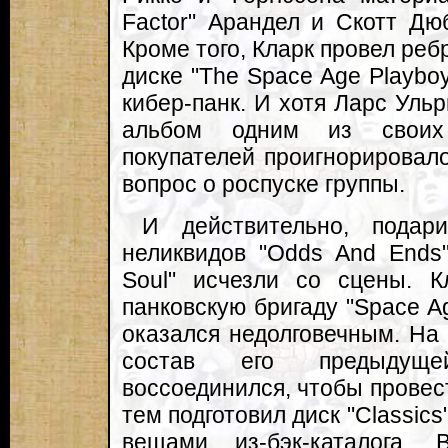
Factor" Арандел и Скотт Дюб
Кроме того, Кларк провел реб
диске "The Space Age Playbo
кибер-панк. И хотя Ларс Ульр
альбом одним из своих
покупателей проигнорировало
вопрос о роспуске группы.
И действительно, подар
неликвидов "Odds And Ends"
Soul" исчезли со сцены. К
панковскую бригаду "Space Ag
оказался недолговечным. На
состав его предыдуще
воссоединился, чтобы провест
тем подготовил диск "Classic
вещами из-бэк-каталога.