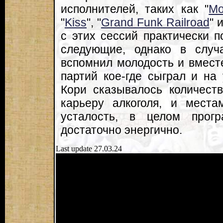
исполнителей, таких как "
Mo
"
Kiss
", "
Grand Funk Railroad
" 
с этих сессий практически 
следующие, однако в случ
вспомнил молодость и вмест
партий кое-где сыграл и на
Кори сказывалось количест
карьеру алкоголя, и места
усталость, в целом прог
достаточно энергично.
Last update 27.03.24