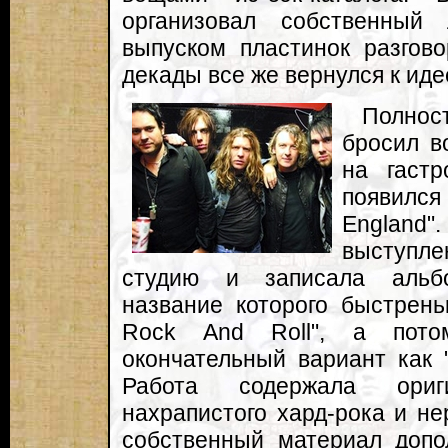
организовал собственный
выпуском пластинок разгово
декады все же вернулся к идее
Полност
бросил в
на гастр
появилс
England"
выступле
студию и записала альбо
название которого быстрень
Rock And Roll", а пото
окончательный вариант как 
Работа содержала ориг
нахрапистого хард-рока и н
собственный материал допо