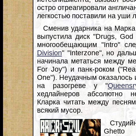
остро отреагировали англичане
легкостью поставили на уши 
Сменив ударника на Марка 
выпустила диск "Drugs, God
многообещающим "Intro" сл
Division
" "Interzone", но да
начинала метаться между ме
For Joy") и панк-роком ("Rea
One"). Неудачным оказалось 
на разогреве у "
Queensr
хедлайнеров абсолютно н
Кларка читать между песням
всякий мусор.
Студий
Ghetto