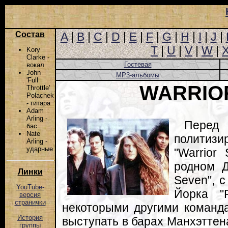
Состав
A
|
B
|
C
|
D
|
E
|
F
|
G
|
H
|
I
|
J
|
T
|
U
|
V
|
W
|
Kory
Clarke -
Гостевая
вокал
John
MP3-альбомы
'Full
WARRIO
Throttle'
Polachek
- гитара
Adam
Arling -
Пере
бас
Nate
политизи
Arling -
ударные
"Warrior
родном Д
Линки
Seven", 
YouTube-
Йорка "
версия
странички
некоторыми другими команда
История
выступать в барах Манхэттен
группы