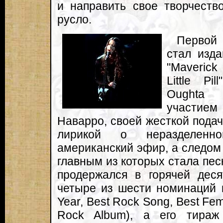
и направить свое творчеств
русло.
Первой
стал изд
"Maverick
Little Pi
Oughta 
участием
Наварро, своей жесткой подач
лирикой о неразделенн
американский эфир, а следом 
главным из которых стала песня "
продержался в горячей дес
четыре из шести номинаций 
Year, Best Rock Song, Best Fem
Rock Album), а его тираж