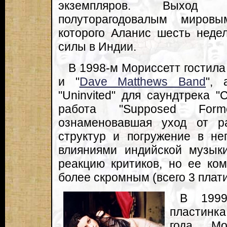
экземпляров. Выход д
полуторагодовалым миров
которого Аланис шесть неде
силы в Индии.
В 1998-м Мориссетт гостил
и "
Dave Matthews Band
", 
"Uninvited" для саундтрека "C
работа "Supposed Former
ознаменовавшая уход от р
структур и погружение в не
влияниями индийской музык
реакцию критиков, но ее ко
более скромным (всего 3 плат
В 1999
пластинка
года Мо