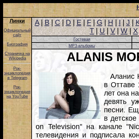
Линки
A
|
B
|
C
|
D
|
E
|
F
|
G
|
H
|
I
|
J
|
T
|
U
|
V
|
W
|
X
Официальный
сайт
Гостевая
Биография
MP3-альбомы
ALANIS MO
Страничка на
Wikipedia
Рок-
энциклопедия
Аланис 
в Telegram
в Оттаве 
Рок-
лет она на
энциклопедия
на YouTube
девять у
песни. Ещ
в детское
on Television" на канале "Ni
телевидения и подписала ко