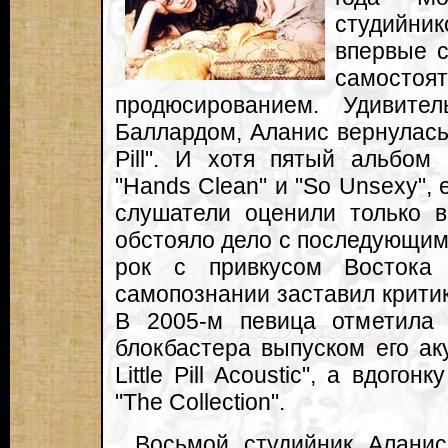
студийник
впервые с
самост
продюсированием. Удивите
Баллардом, Аланис вернулась к
Pill". И хотя пятый альбом
"Hands Clean" и "So Unsexy",
слушатели оценили только в
обстояло дело с последующим "
рок с привкусом Востока
самопознании заставил критик
В 2005-м певица отметила 
блокбастера выпуском его ак
Little Pill Acoustic", а вдого
"The Collection".
Восьмой студийник Аланис