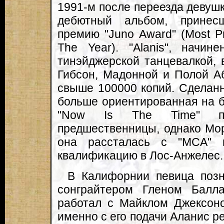
1991-м после переезда девушк
дебютный альбом, принес
премию "Juno Award" (Most Pr
The Year). "Alanis", начин
тинэйджерской танцевалкой,
Гибсон, Мадонной и Полой А
свыше 100000 копий. Сделан
больше ориентированная на 
"Now Is The Time" по
предшественницы, однако Мор
она рассталась с "MCA" 
квалификацию в Лос-Анжелес.
В Калифорнии певица позн
сонграйтером Гленом Балл
работал с Майклом Джексон
именно с его подачи Аланис р