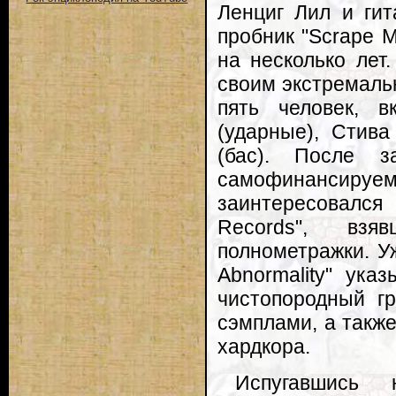
Ленциг Лил и гит
пробник "Scrape M
на несколько лет.
своим экстремаль
пять человек, 
(ударные), Стива
(бас). После 
самофинансируе
заинтересовалс
Records", вз
полнометражки. У
Abnormality" ука
чистопородный гр
сэмплами, а также
хардкора.
Испугавшись 