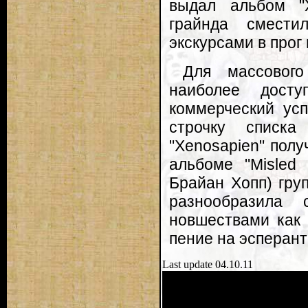
выдал альбом "X
грайнда смести
экскурсами в прог 
Для массового
наиболее досту
коммерческий ус
строчку списка 
"Xenosapien" пол
альбоме "Misled 
Брайан Хопп) гру
разнообразила 
новшествами как 
пение на эсперант
Last update 04.10.11