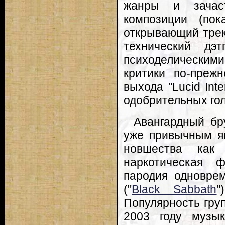
жанры и зачас
композиции (по
открывающий трек
технический дэ
психоделическими
критики по-преж
выхода "Lucid Int
одобрительных гол
Авангардный бр
уже привычным яв
новшества как
наркотическая ф
пародия одноврем
("
Black Sabbath
"
Популярность груп
2003 году музы