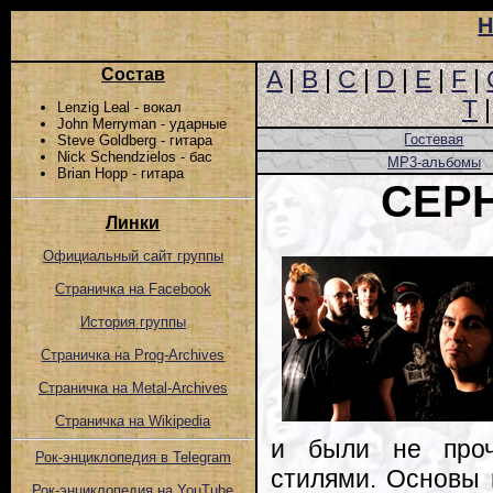
Н
Состав
A
|
B
|
C
|
D
|
E
|
F
|
T
Lenzig Leal - вокал
John Merryman - ударные
Гостевая
Steve Goldberg - гитара
Nick Schendzielos - бас
MP3-альбомы
Brian Hopp - гитара
CEP
Линки
Официальный сайт группы
Страничка на Facebook
История группы
Страничка на Prog-Archives
Страничка на Metal-Archives
Страничка на Wikipedia
и были не проч
Рок-энциклопедия в Telegram
стилями. Основы 
Рок-энциклопедия на YouTube