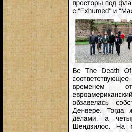
просторы под флаг
с "Exhumed" и "Ma
Be The Death O
соответствующее
временем от
евроамериканс
обзавелась собс
Денвере. Тогда 
делами, а четы
Шендзилос. На 