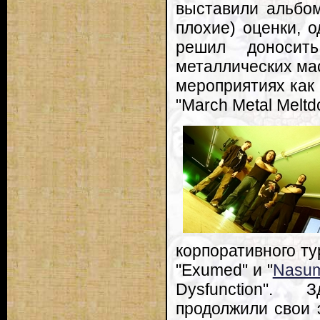
выставили альбом
плохие) оценки, 
решил доносит
металлических мас
мероприятиях как "
"March Metal Meltd
корпоративного тур
"Exumed" и "
Nasu
Dysfunction". 
продолжили свои 