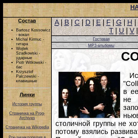
Н
Состав
A
|
B
|
C
|
D
|
E
|
F
|
G
|
H
|
T
|
U
|
V
Bartosz Kossowicz
- вокал
Гостевая
Michal Kirmuc -
гитара
MP3-альбомы
Wojtek
C
Szadkowski -
ударные
Piotr Witkowski -
бас
Krzysztof
И
Palczewski -
клавишные
"Col
в е
Линки
не 
История группы
зап
Страничка на Prog-
нью
Archives
столичной группы не хо
Страничка на Wikipedia
потому взялись развива
Рок-энциклопедия в