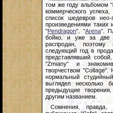
том же году альбомом "
коммерческого успеха,
список шедевров нео-
произведениями таких и
"
Pendragon
", "
Arena
". 
бойко, и уже за две
распродан, поэтому 
следующий год в прода
представлявший собой
"Zmiany" и знаком
творчеством "Collage".
нормальный студийный
выглядел несколько 
предыдущие творения,
другим названием.
Сомнения, правда