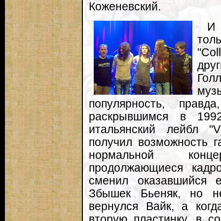
Коженевский.
И 
тол
"Co
дру
Гол
му
популярность, правд
раскрывшимся в 1992
итальянский лейбл "V
получил возможность г
нормальной кон
продолжающиеся кадро
сменил оказавшийся 
Збышек Бьеняк, но н
вернулся Вайк, а когд
вторую пластинку, в с