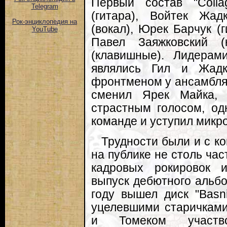
Первый состав "Coll
Telegram
(гитара), Войтек Жад
Рок-энциклопедия на
(вокал), Юрек Барчук (
YouTube
Павел Заяжковский 
(клавишные). Лидера
являлись Гил и Жадк
фронтменом у ансамбля
сменил Ярек Майка, 
страстным голосом, од
команде и уступил микр
Трудности были и с ко
на публике не столь час
кадровых рокировок 
выпуск дебютного альбо
году вышел диск "Basni
уцелевшими старичкам
и Томеком участво