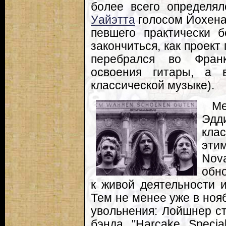
более всего определя
Уайэтта
голосом Йохена 
певшего практически б
закончиться, как проек
перебрался во Фран
освоения гитары, а 
классической музыке).
Ме
Эдд
кла
эти
No
обн
к живой деятельности и
Тем не менее уже в ноя
увольнения: Лойшнер ст
бэнда "Harcake Speci