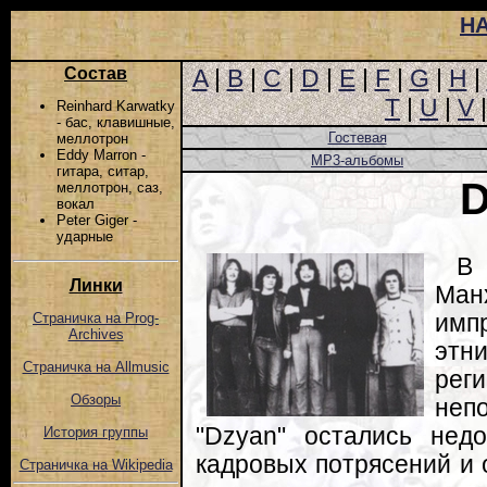
Н
Состав
A
|
B
|
C
|
D
|
E
|
F
|
G
|
H
|
T
|
U
|
V
Reinhard Karwatky
- бас, клавишные,
Гостевая
меллотрон
Eddy Marron -
MP3-альбомы
гитара, ситар,
меллотрон, саз,
вокал
Peter Giger -
ударные
В 
Линки
Ма
имп
Страничка на Prog-
Archives
этн
Страничка на Allmusic
рег
Обзоры
неп
"Dzyan" остались нед
История группы
кадровых потрясений и 
Страничка на Wikipedia