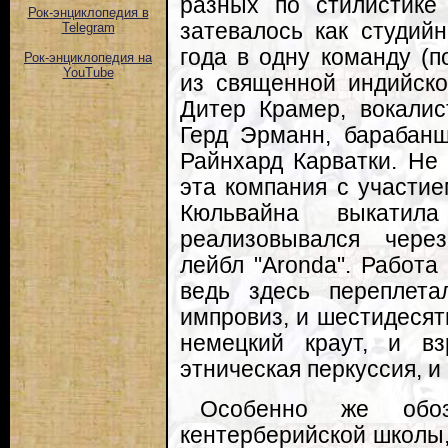
разных по стилистике
Рок-энциклопедия в
затевалось как студийн
Telegram
года в одну команду (
Рок-энциклопедия на
YouTube
из священной индийско
Дитер Крамер, вокали
Герд Эрманн, барабанщ
Райнхард Карватки. Не 
эта компания с участие
Кюльвайна выкатил
реализовывался чере
лейбл "Aronda". Работа
ведь здесь переплета
импровиз, и шестидесят
немецкий краут, и в
этническая перкуссия, и
Особенно же обоз
кентерберийской школы, 