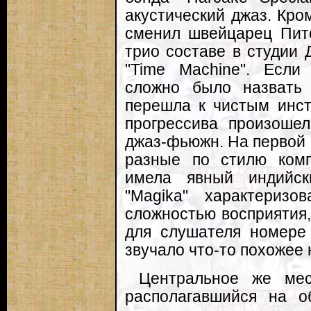
акустический джаз. Кро
сменил швейцарец Пите
трио составе в студии 
"Time Machine". Если
сложно было назвать
перешла к чистым инст
прогрессива произоше
джаз-фьюжн. На первой 
разные по стилю компо
имела явный индийс
"Magika" характериз
сложностью восприятия,
для слушателя номере "
звучало что-то похожее
Центральное же мес
располагавшийся на о