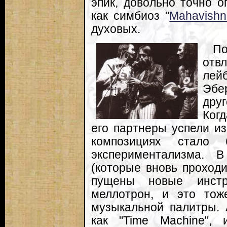
эпик, довольно точно 
как симбиоз "
Mahavishn
духовых.
П
отв
лейб
Эбе
дру
Ког
его партнеры успели из
композициях стало 
экспериментализма. 
(которые вновь проходи
пущены новые инст
меллотрон, и это тож
музыкальной палитры. А
как "Time Machine", 