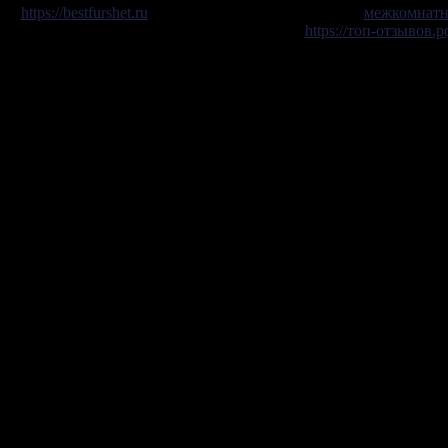
https://bestfurshet.ru
заказать мобильный Фуршет. .
межкомнатн
https://топ-отзывов.р